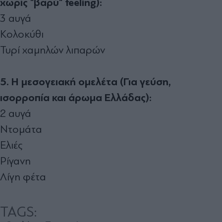
χωρίς "βαρύ" feeling):
3 αυγά
Κολοκύθι
Τυρί χαμηλών λιπαρών
5. Η μεσογειακή ομελέτα (Για γεύση,
ισορροπία και άρωμα Ελλάδας):
2 αυγά
Ντομάτα
Ελιές
Ρίγανη
Λίγη φέτα
TAGS: