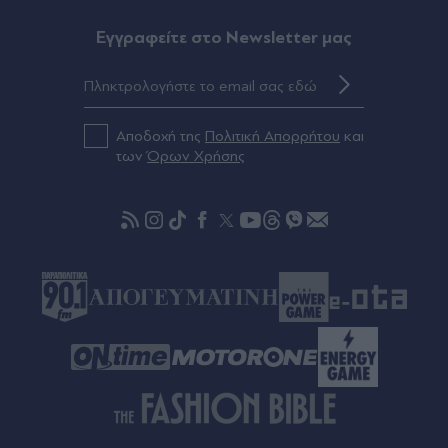
Πριν 24 λεπτά
Κέιτι Πέρι & Τζάστιν Τριντό: Αχώριστοι στις
Eγγραφείτε στο Newsletter μας
καλοκαιρινές διακοπές τους στην Ελλάδα - Χέρι
χέρι δίπλα στη θάλασσα και αγκαλιά σε σκάφος
(Εικόνες & Βίντεο)
Αποδοχή της
Πολιτική Απορρήτου
και
Πριν 26 λεπτά
των
Όρων Χρήσης
Σε πόσα χρόνια διαγράφονται από τους δήμους
οι παλιές κλήσεις για παραβάσεις του ΚΟΚ
Πριν 29 λεπτά
Εθνική Αργεντινής: Στηρίζει την FIFA και τον
Τζιάνι Ινφαντίνο με ανακοίνωση της