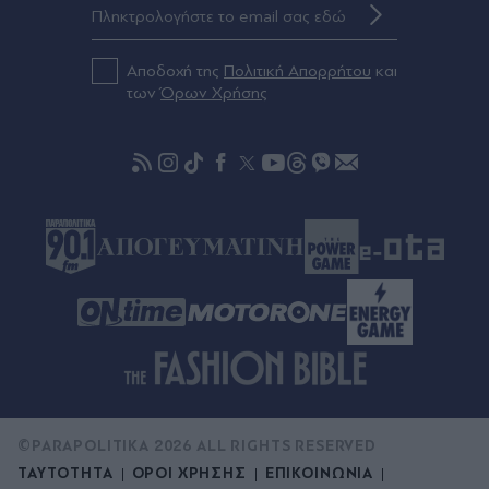
Τραμπ - "Περιορισμένες οι επιλογές των ΗΠΑ"
Πριν 53 λεπτά
Αποδοχή της
Πολιτική Απορρήτου
και
Μπαρτσελόνα: Ο Πεπ Γκουαρδιόλα συμβούλευσε
των
Όρων Χρήσης
τον Ρόδρι να επιλέξει τους "μπλαουγκράνα" αντί
για την Ρεάλ Μαδρίτης
©PARAPOLITIKA 2026 ALL RIGHTS RESERVED
ΤΑΥΤΟΤΗΤΑ
ΟΡΟΙ ΧΡΗΣΗΣ
ΕΠΙΚΟΙΝΩΝΙΑ