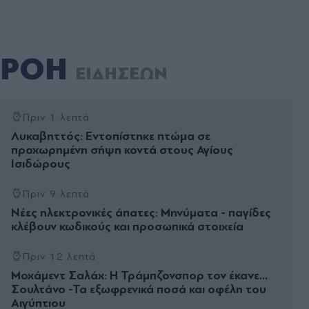
ΡΟΗ
ΕΙΔΗΣΕΩΝ
Πριν 1 λεπτά
Λυκαβηττός: Εντοπίστηκε πτώμα σε
προχωρημένη σήψη κοντά στους Αγίους
Ισιδώρους
Πριν 9 λεπτά
Νέες ηλεκτρονικές άπατες: Μηνύματα - παγίδες
κλέβουν κωδικούς και προσωπικά στοιχεία
Πριν 12 λεπτά
Μοχάμεντ Σαλάχ: Η Τράμπζονσπορ τον έκανε...
Σουλτάνο -Τα εξωφρενικά ποσά και οφέλη του
Αιγύπτιου