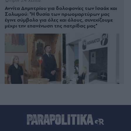
Πριν 24 λεπτά
Αννίτα Δημητρίου για δολοφονίες των Ισαάκ και
Σολωμού: "Η θυσία των ηρωομαρτύρων μας
έγινε σύμβολο για όλες και όλους, συνεχίζουμε
μέχρι την επανένωση της πατρίδας μας"
Πριν 32 λεπτά
Κατερίνα Καινούργιου: Αγκαλιά με την κόρη της
στην Πάρο - "Μόνο εγώ και το κορίτσι μου"
(Εικόνα)