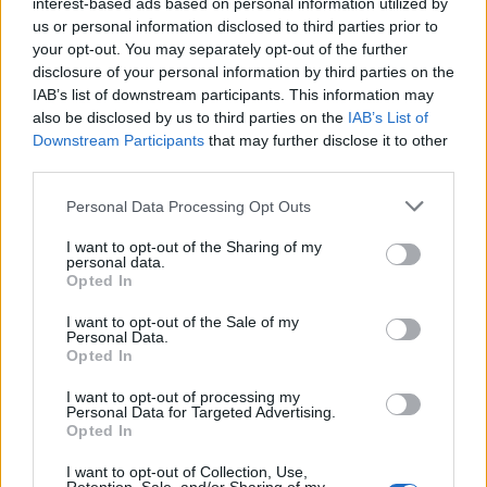
interest-based ads based on personal information utilized by
us or personal information disclosed to third parties prior to
LIFESTYLE
04.06.2024 12:43
your opt-out. You may separately opt-out of the further
PARAPOLITIKA NEWSROOM
disclosure of your personal information by third parties on the
Μορφούλα Ιακωβίδου: "Η μεγαλύτερη
IAB’s list of downstream participants. This information may
also be disclosed by us to third parties on the
IAB’s List of
παρεξήγηση που με αφορούσε ήταν στο
Εγγραφή στο newsletter
Downstream Participants
that may further disclose it to other
κομμάτι του αδερφού μου, Πέτρου
third parties.
Ιακωβίδη"
Personal Data Processing Opt Outs
I want to opt-out of the Sharing of my
personal data.
*
Opted In
Αποδέχομαι τους
όρους χρήσης
και την πολιτική απορρήτου
I want to opt-out of the Sale of my
Personal Data.
Opted In
Εγγραφή
I want to opt-out of processing my
Personal Data for Targeted Advertising.
Opted In
X
I want to opt-out of Collection, Use,