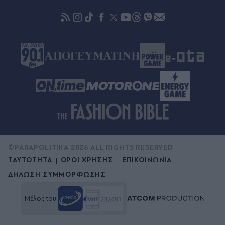
Τουρισμός για Όλους 2026-2027: Ποια ΑΦΜ
υποβάλλουν αιτήσεις την Κυριακή 9 Αυγούστου -
Πότε λήγει η προθεσμία
πριν μία ώρα
Βρετανία: Σχέδιο για βασιλική κηδεία του
πρίγκιπα Άντριου παρά τα σκάνδαλα - Θύελλα
αντιδράσεων
©PARAPOLITIKA 2026 ALL RIGHTS RESERVED
ΤΑΥΤΟΤΗΤΑ
ΟΡΟΙ ΧΡΗΣΗΣ
ΕΠΙΚΟΙΝΩΝΙΑ
ΔΗΛΩΣΗ ΣΥΜΜΟΡΦΩΣΗΣ
Μέλος του: