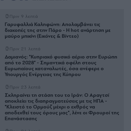
Πριν 9 λεπτά
Γαρυφαλλιά Καληφώνη: Απολαμβάνει τις
διακοπές της στην Πάρο - Η hot ανάρτηση με
μαύρο μπικίνι (Εικόνες & Βίντεο)
Πριν 21 λεπτά
Δαμιανός: "Κυπριακό φυσικό αέριο στην Ευρώπη
από το 2028" - Σημαντικά οφέλη στους
Ευρωπαίους καταναλωτές, όσα ανέφερε ο
Υπουργός Ενέργειας της Κύπρου
Πριν 23 λεπτά
Σκληραίνει τη στάση του το Ιράν: Ο Αραγτσί
αποκλείει τις διαπραγματεύσεις με τις ΗΠΑ -
"Κλειστό το Ορμούζ μέχρι ο εχθρός να
αποδεχθεί τους όρους μας", λένε οι Φρουροί της
Επανάστασης