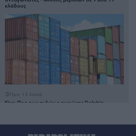
κλάδους
Πριν 13 λεπτά
Κίνα: Προ των πυλών ο τυφώνας Dolphin,
καταρρακτώδεις βροχές και ισχυροί άνεμοι -
Ακυρώθηκαν 1.300 πτήσεις στα αεροδρόμια της
Σαγκάης (Βίντεο)
Πριν 24 λεπτά