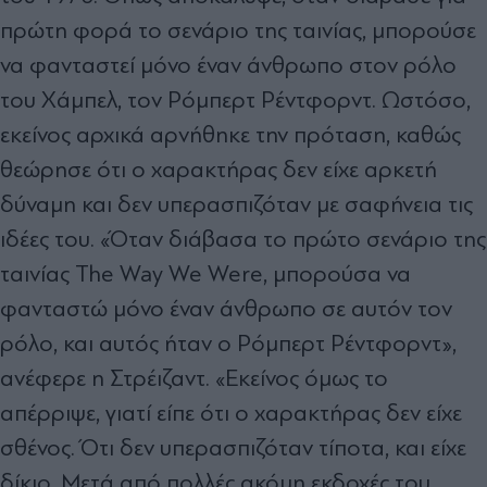
πρώτη φορά το σενάριο της ταινίας, μπορούσε
να φανταστεί μόνο έναν άνθρωπο στον ρόλο
του Χάμπελ, τον Ρόμπερτ Ρέντφορντ. Ωστόσο,
εκείνος αρχικά αρνήθηκε την πρόταση, καθώς
θεώρησε ότι ο χαρακτήρας δεν είχε αρκετή
δύναμη και δεν υπερασπιζόταν με σαφήνεια τις
ιδέες του. «Όταν διάβασα το πρώτο σενάριο της
ταινίας The Way We Were, μπορούσα να
φανταστώ μόνο έναν άνθρωπο σε αυτόν τον
ρόλο, και αυτός ήταν ο Ρόμπερτ Ρέντφορντ»,
ανέφερε η Στρέιζαντ. «Εκείνος όμως το
απέρριψε, γιατί είπε ότι ο χαρακτήρας δεν είχε
σθένος. Ότι δεν υπερασπιζόταν τίποτα, και είχε
δίκιο. Μετά από πολλές ακόμη εκδοχές του