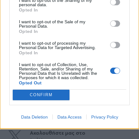
I want to opt-out of the Sharing of my
personal data.
*
Opted In
Αποδέχομαι τους
όρους χρήσης
και την πολιτική απορρήτου
I want to opt-out of the Sale of my
Personal Data.
Opted In
TAGS:
Εγγραφή
#Oscars 2026
#Μπάρμπρα Στρέιζαντ
#Ρόμπερτ Ρέντφορ
I want to opt-out of processing my
Personal Data for Targeted Advertising.
Opted In
X
I want to opt-out of Collection, Use,
Ακολουθήστε το
Retention, Sale, and/or Sharing of my
parapolitika.gr στο Google
Personal Data that Is Unrelated with the
Purposes for which it was collected.
News για άμεση και έγκυρη
Opted Out
ενημέρωση
CONFIRM
Ακολουθήστε μας στο
facebook
Data Deletion
Data Access
Privacy Policy
Ακολουθήστε μας στο