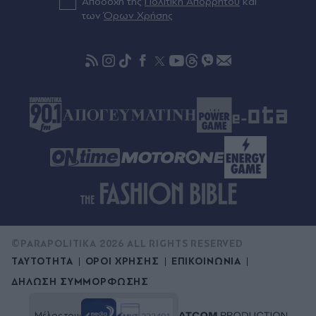
Αποδοχή της
Πολιτική Απορρήτου
και
Σκιάθος: 15χρονος κατήγγειλε 17χρονο για
των
Όρων Χρήσης
σεξουαλική κακοποίηση - Οι απειλές ότι θα
ανέβαζε βίντεο στο διαδίκτυο
©PARAPOLITIKA 2026 ALL RIGHTS RESERVED
ΤΑΥΤΟΤΗΤΑ
ΟΡΟΙ ΧΡΗΣΗΣ
ΕΠΙΚΟΙΝΩΝΙΑ
ΔΗΛΩΣΗ ΣΥΜΜΟΡΦΩΣΗΣ
Μέλος του: