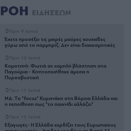
ΡΟΗ
ΕΙΔΗΣΕΩΝ
Πριν 9 λεπτά
Έχετε προσέξει τις μικρές μαύρες κουκκίδες
γύρω από το παρμπρίζ; Δεν είναι διακοσμητικές
Πριν 10 λεπτά
Κομοτηνή: Φωτιά σε χαμηλή βλάστηση στα
Παγούρια - Κινητοποιήθηκε άμεσα η
Πυροσβεστική
Πριν 11 λεπτά
ΝΔ: Το "focus" Κυρανάκη στη Βόρεια Ελλάδα και
η πεποίθηση πως "το παιχνίδι αλλάζει"
Πριν 12 λεπτά
Εξαγωγές- Η Ελλάδα κερδίζει τους Ευρωπαίους
ανταγωνιστές - Άνοδος μεριδίων σε 9 από 11