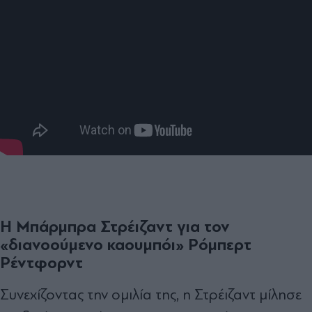
Η Μπάρμπρα Στρέιζαντ για τον
«διανοούμενο καουμπόι» Ρόμπερτ
Ρέντφορντ
Συνεχίζοντας την ομιλία της, η Στρέιζαντ μίλησε