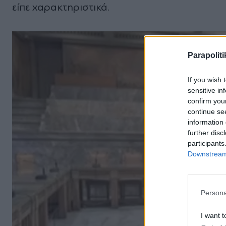
είπε χαρακτηριστικά.
Parapoliti
If you wish 
sensitive in
confirm you
continue se
information 
further disc
participants
Downstream 
Persona
I want t