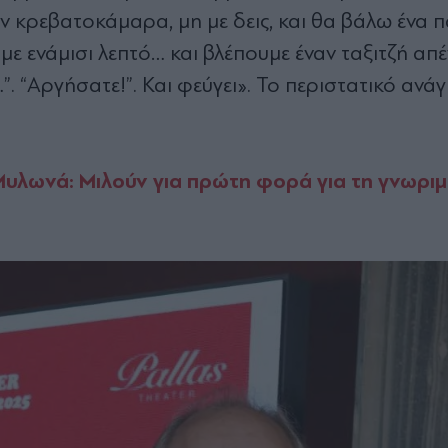
ην κρεβατοκάμαρα, μη με δεις, και θα βάλω ένα 
με ενάμισι λεπτό… και βλέπουμε έναν ταξιτζή απέ
ναι…”. “Αργήσατε!”. Και φεύγει». Το περιστατικό ανά
λωνά: Μιλούν για πρώτη φορά για τη γνωριμί