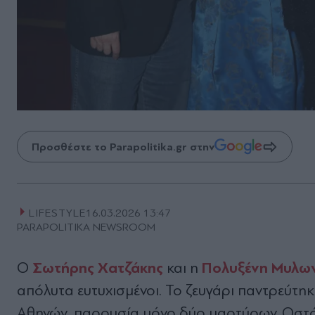
Προσθέστε το Parapolitika.gr στην
LIFESTYLE
16.03.2026 13:47
PARAPOLITIKA NEWSROOM
Σωτήρης Χατζάκης
Πολυξένη Μυλω
Ο
και η
απόλυτα ευτυχισμένοι. Το ζευγάρι παντρεύτη
Αθηνών, παρουσία μόνο δύο μαρτύρων. Ωστό