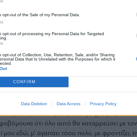
In
*
o opt-out of the Sale of my Personal Data.
Αποδέχομαι τους
όρους χρήσης
In
και την πολιτική απορρήτου
to opt-out of processing my Personal Data for Targeted
ing.
Εγγραφή
In
o opt-out of Collection, Use, Retention, Sale, and/or Sharing
ersonal Data that Is Unrelated with the Purposes for which it
lected.
X
Out
CONFIRM
διαψεύστηκε
κτικός απέναντι στον γάμο, καθώς φοβόταν πως 
Data Deletion
Data Access
Privacy Policy
, 23 χρόνια, είναι χορεύτρια, χορογράφος και τ
 φοβόμουνα ότι όλο αυτό θα καταρρεύσει με τον
δί μου εδώ, μ’ αγαπάει τόσο πολύ, με φροντίζει, τ