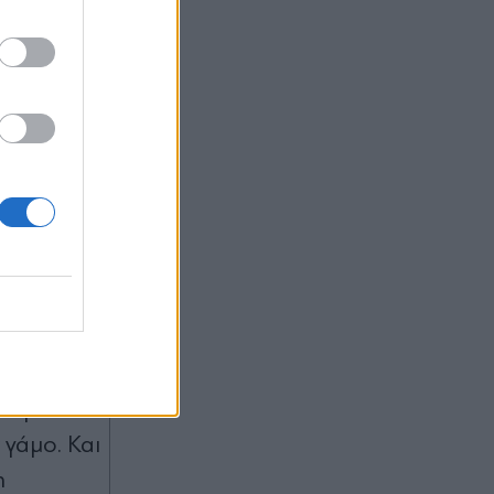
θα άλλαζε
ην αγάπησα
 γάμο. Και
η