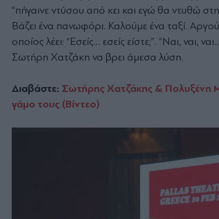
“πήγαινε ντύσου από κει και εγώ θα ντυθώ στ
Βάζει ένα πανωφόρι. Καλούμε ένα ταξί. Αργού
οποίος λέει: “Εσείς… εσείς είστε;”. “Ναι, ναι, 
Σωτήρη Χατζάκη να βρει άμεσα λύση.
Διαβάστε:
Σωτήρης Χατζάκης & Πολυξένη Μυ
γάμο τους (Βίντεο)