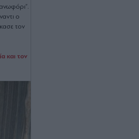
πανωφόρι”.
ναντι ο
γκασε τον
α και τον