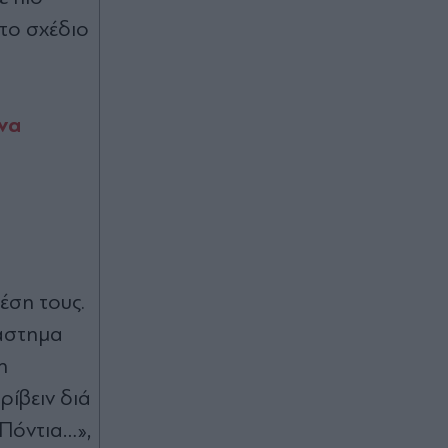
Πριν 39 λεπτά
 το σχέδιο
Χανιά: Η ανακοίνωση της ΕΛΑΣ για
την 75χρονη που έφυγε από το
Αστυνομικό Τμήμα και βρέθηκε
νεκρή σε χωράφι - Έχει διαταχθεί
να
ΕΔΕ σε βάρος αστυνομικών
Πριν 49 λεπτά
Σύγκρουση ελικοπτέρων στην
Ψάθα: "Υπήρχε και τρίτο ελικόπτερο
στο σχηματισμό" - Κρίσιμο
αμοντάριστο βίντεο στα χέρια της
ΕΛΑΣ, πού επικεντρώνονται οι
έση τους.
έρευνες
ιάστημα
Πριν 50 λεπτά
η
Γιάννης Φακίνος: Από το καμαρίνι
ρίβειν διά
στη Λαμία στο viral φαινόμενο
"Λογαριασμός" - Πώς το
 Πόντια…»,
απροβάριστο τραγούδι έγινε