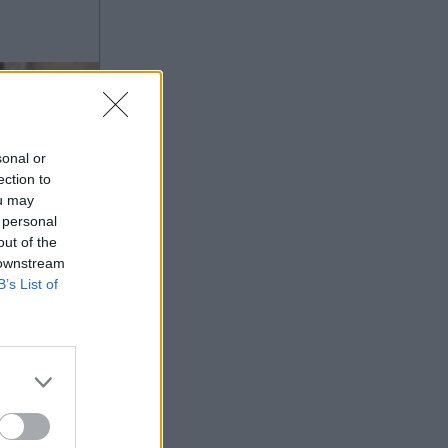
τεράστια επιτυχία (Βίντεο)
sonal or
ection to
ou may
 personal
out of the
 downstream
B’s List of