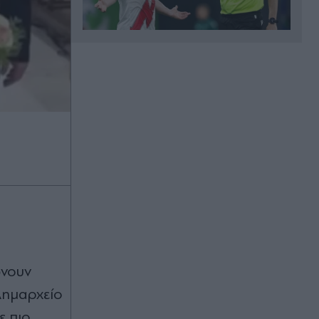
Πριν 24 λεπτά
Καιρός: Ενισχύονται κι άλλο οι
άνεμοι το δεύτερο δεκαήμερο του
Αυγούστου - Η ανάρτηση του
Κολυδά (Πίνακες)
Πριν 25 λεπτά
Ο νέος χάρτης της μυθοπλασίας: 26
σειρές, μεγάλες επιστροφές και
δυνατές παραγωγές - Ο νέος
χάρτης της ελληνικής μυθοπλασίας
Πριν 29 λεπτά
Μάθιου ΜακΚόναχι: Από τη Μύκονο
ώνουν
στο Βατικανό Η συνάντηση με τον
Πάπα Λέοντα ΙΔ και το "φιλικό"
Δημαρχείο
χτύπημα στον ώμο (Βίντεο)
ε πιο