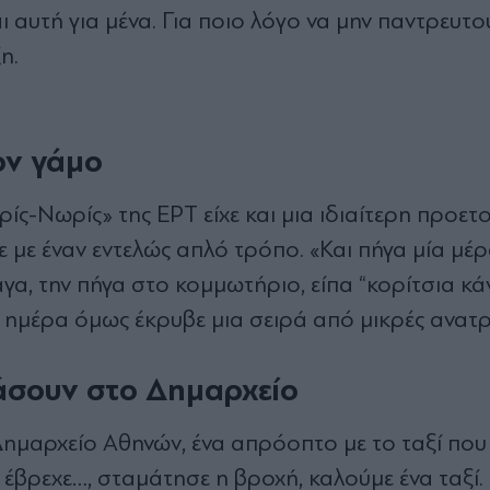
 αυτή για μένα. Για ποιο λόγο να μην παντρευτού
η.
ον γάμο
ς-Νωρίς» της ΕΡΤ είχε και μια ιδιαίτερη προετ
ε με έναν εντελώς απλό τρόπο. «Και πήγα μία μέρ
γα, την πήγα στο κομμωτήριο, είπα “κορίτσια κά
 Η ημέρα όμως έκρυβε μια σειρά από μικρές ανατ
τάσουν στο Δημαρχείο
 Δημαρχείο Αθηνών, ένα απρόοπτο με το ταξί που
 έβρεχε…, σταμάτησε η βροχή, καλούμε ένα ταξί.