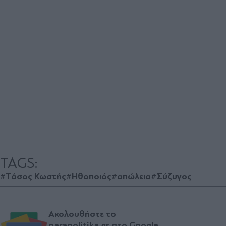
TAGS:
#Τάσος Κωστής
#Ηθοποιός
#απώλεια
#Σύζυγος
Ακολουθήστε το
parapolitika.gr στο Google