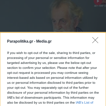
Parapolitika.gr -
Media.gr
If you wish to opt-out of the sale, sharing to third parties, or
processing of your personal or sensitive information for
LIFESTYLE
01.04.2025 16:22
targeted advertising by us, please use the below opt-out
PARAPOLITIKA NEWSROOM
section to confirm your selection. Please note that after your
opt-out request is processed you may continue seeing
Η εξομολόγησή του Μιχάλη Αεράκη:
interest-based ads based on personal information utilized by
"Μέχρι να γνωρίσω τη σύζυγό μου, ήμουν
us or personal information disclosed to third parties prior to
your opt-out. You may separately opt-out of the further
αληταράς του κερατά"
disclosure of your personal information by third parties on the
IAB’s list of downstream participants. This information may
also be disclosed by us to third parties on the
IAB’s List of