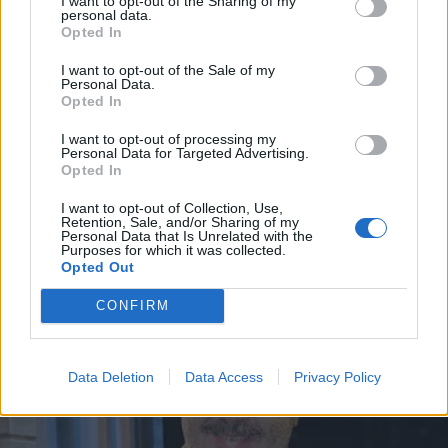
I want to opt-out of the Sharing of my
personal data.
*
Opted In
Αποδέχομαι τους
όρους χρήσης
και την πολιτική απορρήτου
I want to opt-out of the Sale of my
Personal Data.
LIFESTYLE
10.02.2024 09:40
Opted In
Εγγραφή
PARAPOLITIKA NEWSROOM
I want to opt-out of processing my
Personal Data for Targeted Advertising.
Ο Σπύρος Μπιμπίλας δίνει σκληρή
Opted In
απάντηση στον Τάσο Κωστή:
X
I want to opt-out of Collection, Use,
"Αδιαφορώ"
Retention, Sale, and/or Sharing of my
Personal Data that Is Unrelated with the
Purposes for which it was collected.
Opted Out
CONFIRM
Data Deletion
Data Access
Privacy Policy