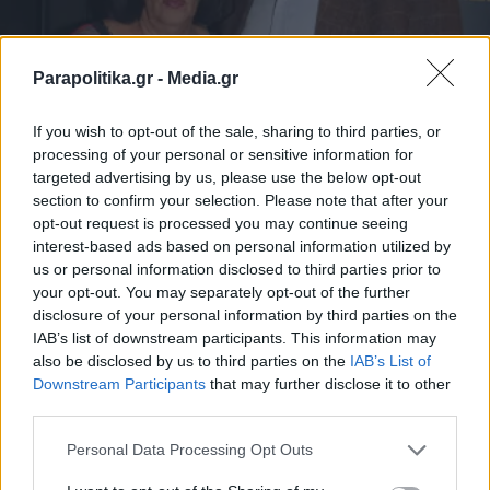
Parapolitika.gr -
Media.gr
LIFESTYLE
22.03.2024 10:43
If you wish to opt-out of the sale, sharing to third parties, or
PARAPOLITIKA NEWSROOM
processing of your personal or sensitive information for
Τάσος Κωστής: Πέθανε η σύζυγος του -
targeted advertising by us, please use the below opt-out
section to confirm your selection. Please note that after your
Ήταν μαζί 44 χρόνια
opt-out request is processed you may continue seeing
interest-based ads based on personal information utilized by
us or personal information disclosed to third parties prior to
your opt-out. You may separately opt-out of the further
disclosure of your personal information by third parties on the
IAB’s list of downstream participants. This information may
also be disclosed by us to third parties on the
IAB’s List of
Εγγραφή στο newsletter
Downstream Participants
that may further disclose it to other
third parties.
Personal Data Processing Opt Outs