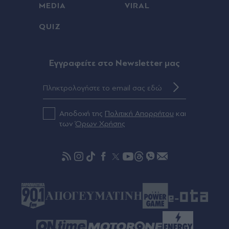
MEDIA
VIRAL
Φρουροί της Επανάστασης: "Το Ορμούζ θα
ανοίξει όταν οι ΗΠΑ αποδεχθούν τους όρους της
QUIZ
Τεχεράνης"
Πριν 31 λεπτά
Eγγραφείτε στο Newsletter μας
Γιώργος Κοντογιάννης στο Secret: Από τη
νοσηλευτική στον Μάρκο Σεφερλή - "Το πρωί
ασχολούμαι με το σώμα και το βράδυ με την
ψυχή" (Εικόνες)
Αποδοχή της
Πολιτική Απορρήτου
και
των
Όρων Χρήσης
Πριν 40 λεπτά
Σπουδαία κίνηση από τον Τάσο Χατζηγιοβάνη:
Δώρισε 12.500 ευρώ και έδωσε ελπίδα στον
μικρό Δημήτρη!