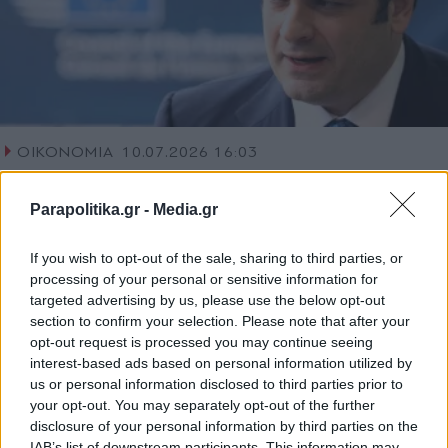
ΟΙΚΟΝΟΜΙΑ
10.07.2026 16:03
PARAPOLITIKA NEWSROOM
Πιερρακάκης: Στηρίζουμε την επίτευξη
Parapolitika.gr -
Media.gr
συμφωνίας για την ενοποίηση και
If you wish to opt-out of the sale, sharing to third parties, or
εποπτεία των αγορών έως τον Οκτώβριο
processing of your personal or sensitive information for
(Βίντεο)
targeted advertising by us, please use the below opt-out
section to confirm your selection. Please note that after your
opt-out request is processed you may continue seeing
interest-based ads based on personal information utilized by
us or personal information disclosed to third parties prior to
your opt-out. You may separately opt-out of the further
disclosure of your personal information by third parties on the
IAB’s list of downstream participants. This information may