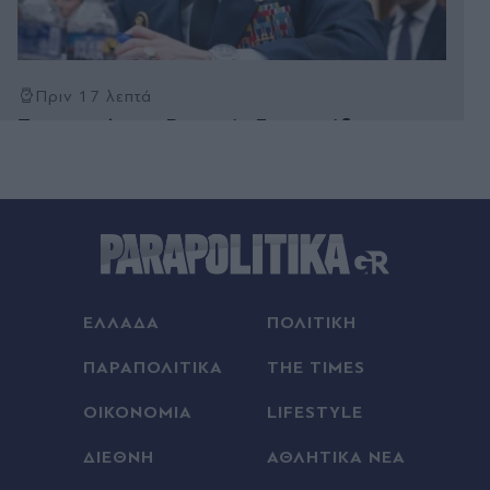
Πριν 17 λεπτά
Συναγερμός στη Βρετανία: Εκατοντάδες
τουρίστες με γαστρεντερίτιδα και ωτίτιδες μετά
από επισκέψεις σε παραλίες
Πριν 18 λεπτά
Έρωτας και εκδίκηση με "Κρίνο και
αγκάθι": Γεροντιδάκης, Παντούση, Διδασκάλου,
Τσορτέκης και Μάινας πρωταγωνιστούν στη νέα
δραματική σειρά του ΑΝΤ1 (Βίντεο)
ΕΛΛΑΔΑ
ΠΟΛΙΤΙΚΗ
Πριν 30 λεπτά
ΠΑΡΑΠΟΛΙΤΙΚΑ
THE TIMES
Δοκίμασε 8 τρόπους αποθήκευσης ντομάτας -
Ένας τις κράτησε ζουμερές και χωρίς μούχλα
ΟΙΚΟΝΟΜΙΑ
LIFESTYLE
πάνω από μία εβδομάδα
ΔΙΕΘΝΗ
ΑΘΛΗΤΙΚΑ ΝΕΑ
Πριν 31 λεπτά