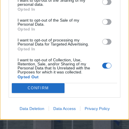
I want to opt-out of the Sharing of my
personal data.
*
Opted In
Αποδέχομαι τους
όρους χρήσης
ΟΙΚΟΝΟΜΙΑ
08.04.2024 14:01
και την πολιτική απορρήτου
PARAPOLITIKA NEWSROOM
I want to opt-out of the Sale of my
Personal Data.
Τράπεζα Πειραιώς: Εντός της ημέρας στις
Opted In
Εγγραφή
αγορές με 6ετές ομόλογο
I want to opt-out of processing my
Personal Data for Targeted Advertising.
Opted In
X
I want to opt-out of Collection, Use,
Retention, Sale, and/or Sharing of my
Personal Data that Is Unrelated with the
Purposes for which it was collected.
Opted Out
CONFIRM
Data Deletion
Data Access
Privacy Policy