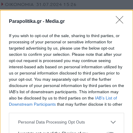
ΟΙΚΟΝΟΜΙΑ
31.07.2024 15:26
PARAPOLITIKA NEWSROOM
Τράπεζα της Ελλάδος: Οι αναβαθμίσεις
Parapolitika.gr -
Media.gr
της οικονομίας αύξησαν τις επενδύσεις σε
If you wish to opt-out of the sale, sharing to third parties, or
ελληνικά κρατικά ομόλογα
processing of your personal or sensitive information for
targeted advertising by us, please use the below opt-out
section to confirm your selection. Please note that after your
opt-out request is processed you may continue seeing
interest-based ads based on personal information utilized by
us or personal information disclosed to third parties prior to
your opt-out. You may separately opt-out of the further
disclosure of your personal information by third parties on the
IAB’s list of downstream participants. This information may
also be disclosed by us to third parties on the
IAB’s List of
Εγγραφή στο newsletter
Downstream Participants
that may further disclose it to other
third parties.
Personal Data Processing Opt Outs