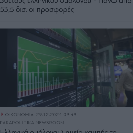
30ετούς ελληνικού ομολόγου - Πάνω από
53,5 δισ. οι προσφορές
ΟΙΚΟΝΟΜΙΑ
29.12.2024 09:49
PARAPOLITIKA NEWSROOM
Ελληνικά ομόλογα: Σημείο καμπής το