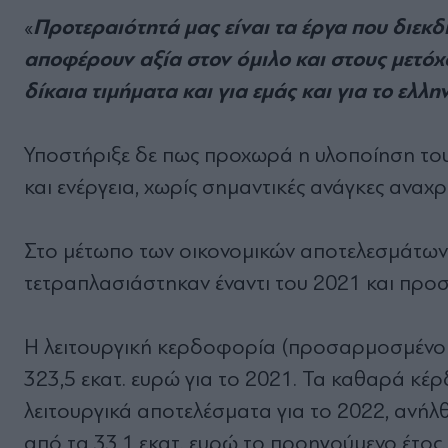
Προτεραιότητά µας είναι τα έργα που διεκδ
«
αποφέρουν αξία στον όµιλο και στους µετόχ
δίκαια τιµήµατα και για εµάς και για το ελλ
Υποστήριξε δε πως προχωρά η υλοποίηση του
και ενέργεια, χωρίς σηµαντικές ανάγκες ανα
Στο µέτωπο των οικονοµικών αποτελεσµάτων,
τετραπλασιάστηκαν έναντι του 2021 και προσέ
Η λειτουργική κερδοφορία (προσαρµοσµένο E
323,5 εκατ. ευρώ για το 2021. Τα καθαρά κέ
λειτουργικά αποτελέσµατα για το 2022, ανήλθ
από τα 33,1 εκατ. ευρώ το προηγούµενο έτος.