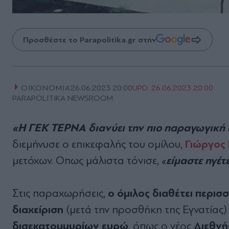
Προσθέστε το Parapolitika.gr στην
ΟΙΚΟΝΟΜΙΑ
26.06.2023 20:00
UPD:
26.06.2023 20:00
PARAPOLITIKA NEWSROOM
«Η ΓΕΚ ΤΕΡΝΑ διανύει την πιο παραγωγική π
Γιώργος
διεµήνυσε ο επικεφαλής του οµίλου,
είµαστε ηγέτ
µετόχων. Οπως µάλιστα τόνισε, «
ο όµιλος διαθέτει περι
Στις παραχωρήσεις,
διαχείριση
(µετά την προσθήκη της Εγνατίας)
δισεκατοµµυρίων ευρώ
∆ιεθνή
, όπως ο νέος