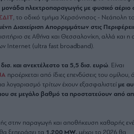
α µονάδα ηλεκτροπαραγωγής µε φυσικό αέριο 
Σ∆ΙΤ
, το οδικό τµήµα Χερσόνησος - Νεάπολη τ
νη ∆ιαχείριση Απορριµµάτων στις Περιφέρει
ισιτήριο σε Αθήνα και Θεσσαλονίκη, αλλά και η
Internet (ultra fast broadband).
δισ. και ανεκτέλεστο τα 5,5 δισ. ευρώ
. Είναι
ΝΑ
προέρχεται από ίδιες επενδύσεις του οµίλου, 
µε α
 για λογαριασµό τρίτων έχουν εξασφαλιστεί
που σε µεγάλο βαθµό τα προστατεύουν από α
υτής στην παραγωγή και αποθήκευση καθαρής ενέ
1.200 MW,
 θα ξεπεράσει τα
µέχρι το 2026 θα