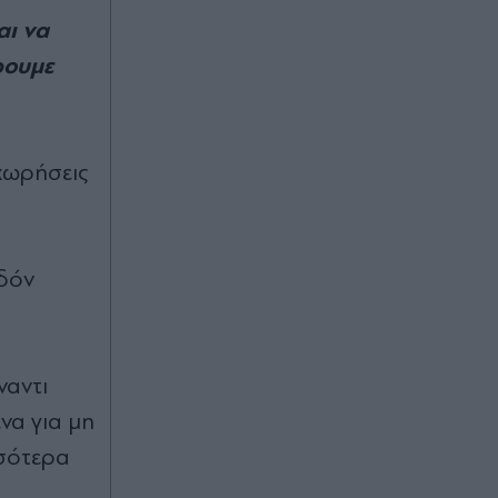
αι να
ρουµε
χωρήσεις
εδόν
ναντι
να για µη
σσότερα