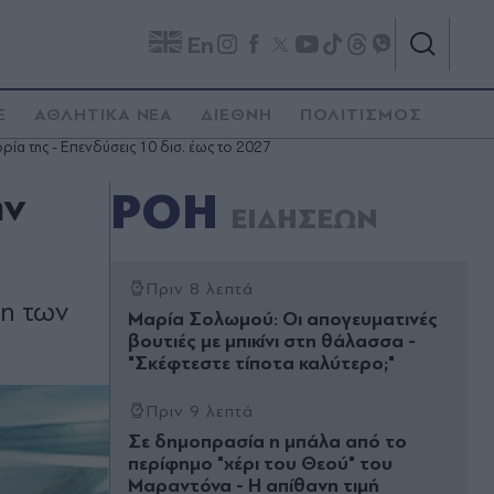
En
E
ΑΘΛΗΤΙΚΑ ΝΕΑ
ΔΙΕΘΝΗ
ΠΟΛΙΤΙΣΜΟΣ
ρία της - Επενδύσεις 10 δισ. έως το 2027
ην
ΡΟΗ
ΕΙΔΗΣΕΩΝ
Πριν 8 λεπτά
ση των
Μαρία Σολωμού: Οι απογευματινές
βουτιές με μπικίνι στη θάλασσα -
"Σκέφτεστε τίποτα καλύτερο;"
Πριν 9 λεπτά
Σε δημοπρασία η μπάλα από το
περίφημο "χέρι του Θεού" του
Μαραντόνα - Η απίθανη τιμή