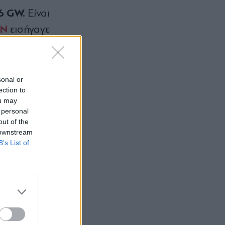
6 GW.
Είναι
ΩΝ
εισήγαγε
10% στο
sonal or
ection to
ou may
 personal
out of the
 downstream
B’s List of
κέρδη