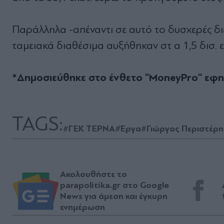
Παράλληλα -απέναντι σε αυτό το δυσχερές δι
ταµειακά διαθέσιµα αυξήθηκαν στ α 1,5 δισ. 
*Δημοσιεύθηκε στο ένθετο ''MoneyPro'' εφ
TAGS:
#ΓΕΚ ΤΕΡΝΑ
#Έργα
#Γιώργος Περιστέρη
Ακολουθήστε το
parapolitika.gr στο Google
News για άμεση και έγκυρη
ενημέρωση