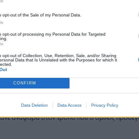
In
α τον όµιλο θα αποτελέσει η προσθήκη της Εγν
*
o opt-out of the Sale of my Personal Data.
Αποδέχομαι τους
όρους χρήσης
In
να κατατίθεται στο Ελεγκτικό Συνέδριο τον επ
και την πολιτική απορρήτου
to opt-out of processing my Personal Data for Targeted
ing.
Εγγραφή
In
αδικασίες και για άλλες παραχωρήσεις, όπως ο
o opt-out of Collection, Use, Retention, Sale, and/or Sharing
ersonal Data that Is Unrelated with the Purposes for which it
 το πρόσφατο νοµοθετικό πλαίσιο καταθέτει ως
lected.
X
Out
ση, που περιλαµβάνει νέα τµήµατα του οδικού
λιαγµένης».
CONFIRM
Data Deletion
Data Access
Privacy Policy
κανε αναφορά στον τρόπο που ο όµιλος προσεγγ