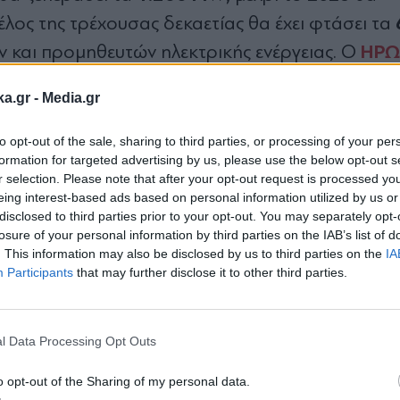
έλος της τρέχουσας δεκαετίας θα έχει φτάσει τα
ΗΡ
 και προµηθευτών ηλεκτρικής ενέργειας. Ο
«έσπασε» το φράγµα του 
(PPAs) και πρόσφατα
ka.gr -
Media.gr
to opt-out of the sale, sharing to third parties, or processing of your per
formation for targeted advertising by us, please use the below opt-out s
r selection. Please note that after your opt-out request is processed y
eing interest-based ads based on personal information utilized by us or
disclosed to third parties prior to your opt-out. You may separately opt-
losure of your personal information by third parties on the IAB’s list of
. This information may also be disclosed by us to third parties on the
IA
τουργικά κέρδη 661,8 εκατ. και καθαρά 
Participants
that may further disclose it to other third parties.
Εγγραφή στο
λος το 2022
newsletter
l Data Processing Opt Outs
o opt-out of the Sharing of my personal data.