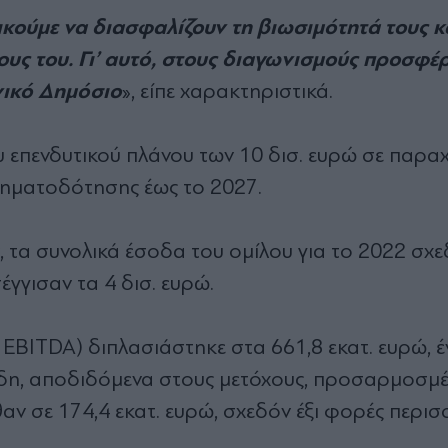
ικούµε να διασφαλίζουν τη βιωσιµότητά τους κ
ους του. Γι’ αυτό, στους διαγωνισµούς προσφέ
ηνικό ∆ηµόσιο
», είπε χαρακτηριστικά.
 επενδυτικού πλάνου των 10 δισ. ευρώ σε παρα
χρηµατοδότησης έως το 2027.
 τα συνολικά έσοδα του οµίλου για το 2022 σχ
γγισαν τα 4 δισ. ευρώ.
BITDA) διπλασιάστηκε στα 661,8 εκατ. ευρώ, έ
ρδη, αποδιδόµενα στους µετόχους, προσαρµοσµέ
αν σε 174,4 εκατ. ευρώ, σχεδόν έξι φορές περι