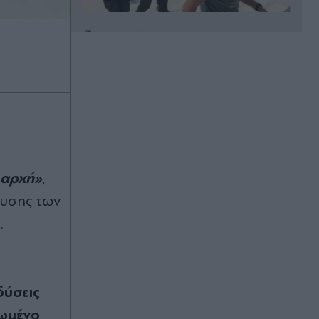
Πριν 23 λεπτά
Πέθανε ο Γουίλιαμ Όρμπιτ - Η "τρελή
ιδιοφυΐα" πίσω από το εμβληματικό
"Ray of Light" της Μαντόνα
Πριν 28 λεπτά
Πτήση τρόμου της Ryanair:
Συγκλονίζει η επιβάτιδα που
συγκράτησε τον Σέρβο από το
 αρχή»
,
σπασμένο παράθυρο - "Ένα κομμάτι
του προσώπου του ήταν σαν
λευσης των
πλαστελίνη" (Βίντεο)
.
Πριν 38 λεπτά
Ρώσοι χάκερ του Κρεμλίνου πίσω
από το πλαστό βίντεο της
παραίτησης του Μερτς
δύσεις
ωµένο
Πριν 40 λεπτά