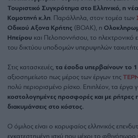
Τουριστικό Συγκρότηµα στο Ελληνικό,
η νέ
Κοµοτηνή κ.λπ
. Παράλληλα, στον τοµέα των
Οδικού Αξονα Κρήτης
Ολοκληρωµέ
(ΒΟΑΚ), η
Ηπείρου
και Πελοποννήσου, το ηλεκτρονικό ε
του δικτύου υποδοµών υπερυψηλών ταχυτήτων 
τα έσοδα υπερβαίνουν το 1 
Στις κατασκευές,
ΤΕΡ
αξιοσηµείωτο πως µέρος των έργων της
πολύ περιορισµένο ρίσκο. Επιπλέον, τα έργα
κοστολογηµένες προσφορές και µε ρήτρες 
διακυµάνσεις στο κόστος.
Ο όµιλος είναι ο κορυφαίος ελληνικός επενδ
εγκατεστηµένη ισχύ που µέχρι το φθινόπωρο