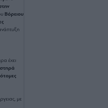
Μαγνησία: "Ακυβέρνητο" φορτηγό
στην
έκοψε στύλο ηλεκτροδότησης και
Βόρειου
ου
έπεσε σε πολυκατοικία - Από θαύμα
δεν υπήρξαν τραυματισμοί
ες
 ανάπτυξη
Πριν 44 λεπτά
Λίβερπουλ: Αποκαλυπτήρια για το
νέο πούλμαν της ομάδας με
συγκινητική αφιέρωση στον Ντιόγκο
Ζότα (Βίντεο)
άρα έχει
Πριν 45 λεπτά
υστηρά
Φωτιά στην Αχλάδια Σητείας:
πότοµες
Κινητοποίηση 40 πυροσβεστών με
11 οχήματα (Βίντεο)
ργειας, µε