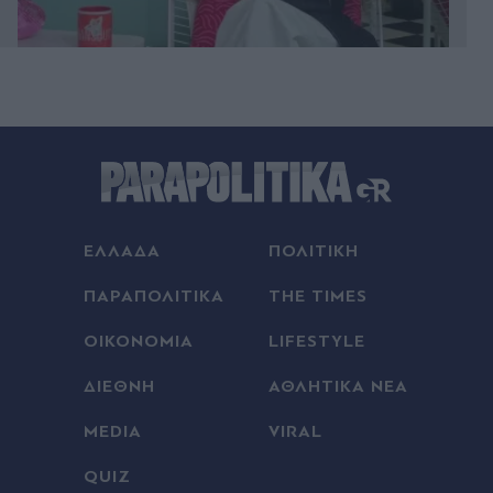
πριν μία ώρα
Άλιμος: Υπό έλεγχο η φωτιά που ξέσπασε σε
κατάστημα ναυτιλιακών ειδών
πριν μία ώρα
Χανιά: Φίδι δάγκωσε 13χρονο στην παραλία
ΕΛΛΑΔΑ
ΠΟΛΙΤΙΚΗ
Αφράτα, επενέβη καίρια το ΕΚΑΒ
ΠΑΡΑΠΟΛΙΤΙΚΑ
THE TIMES
πριν μία ώρα
ΟΙΚΟΝΟΜΙΑ
LIFESTYLE
Έλενα Χριστοπούλου: Ποζάρει με μπικίνι στον
καθρέφτη - "Χάνουμε τουλάχιστον 25 κιλά η
ΔΙΕΘΝΗ
ΑΘΛΗΤΙΚΑ ΝΕΑ
καθεμία»" (Βίντεο)
MEDIA
VIRAL
πριν μία ώρα
QUIZ
Καύσωνας και ισχυρά μελτέμια το