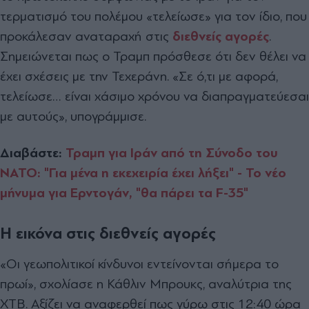
τερματισμό του πολέμου «τελείωσε» για τον ίδιο, που
προκάλεσαν αναταραχή στις
διεθνείς αγορές
.
Σημειώνεται πως ο Τραμπ πρόσθεσε ότι δεν θέλει να
έχει σχέσεις με την Τεχεράνη. «Σε ό,τι με αφορά,
τελείωσε… είναι χάσιμο χρόνου να διαπραγματεύεσαι
με αυτούς», υπογράμμισε.
Διαβάστε:
Τραμπ για Ιράν από τη Σύνοδο του
ΝΑΤΟ: "Για μένα η εκεχειρία έχει λήξει" - Το νέο
μήνυμα για Ερντογάν, "θα πάρει τα F-35"
Η εικόνα στις διεθνείς αγορές
«Οι γεωπολιτικοί κίνδυνοι εντείνονται σήμερα το
πρωί», σχολίασε η Κάθλιν Μπρουκς, αναλύτρια της
XTB. Αξίζει να αναφερθεί πως γύρω στις 12:40 ώρα