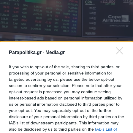
Parapolitika.gr -
Media.gr
If you wish to opt-out of the sale, sharing to third parties, or
processing of your personal or sensitive information for
ΟΙΚΟΝΟΜΙΑ
12.06.2026 07:44
targeted advertising by us, please use the below opt-out
section to confirm your selection. Please note that after your
PARAPOLITIKA NEWSROOM
opt-out request is processed you may continue seeing
"Έκρηξη" στις αγορές και "βουτιά" στο
interest-based ads based on personal information utilized by
πετρέλαιο μετά τις δηλώσεις Τραμπ για
us or personal information disclosed to third parties prior to
your opt-out. You may separately opt-out of the further
τον τερματισμό του πολέμου με το Ιράν
disclosure of your personal information by third parties on the
IAB’s list of downstream participants. This information may
also be disclosed by us to third parties on the
IAB’s List of