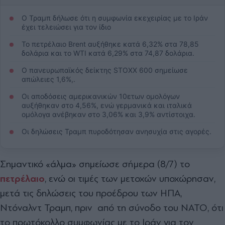
Ο Τραμπ δήλωσε ότι η συμφωνία εκεχειρίας με το Ιράν
έχει τελειώσει για τον ίδιο
Το πετρέλαιο Brent αυξήθηκε κατά 6,32% στα 78,85
δολάρια και το WTI κατά 6,29% στα 74,87 δολάρια.
Ο πανευρωπαϊκός δείκτης STOXX 600 σημείωσε
απώλειες 1,6%,.
Οι αποδόσεις αμερικανικών 10ετων ομολόγων
αυξήθηκαν στο 4,56%, ενώ γερμανικά και ιταλικά
ομόλογα ανέβηκαν στο 3,06% και 3,9% αντίστοιχα.
Οι δηλώσεις Τραμπ πυροδότησαν ανησυχία στις αγορές.
Σημαντικό «άλμα» σημείωσε σήμερα (8/7) το
πετρέλαιο
, ενώ οι τιμές των μετοχών υποχώρησαν,
μετά τις δηλώσεις του προέδρου των ΗΠΑ,
Ντόναλντ Τραμπ, πριν από τη σύνοδο του ΝΑΤΟ, ότι
το πρωτόκολλο συμφωνίας με το Ιράν για τον