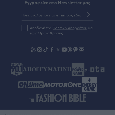
Eγγραφείτε στο Newsletter μας
Πριν 56 λεπτά
Φωτιά σε Αττική και Βοιωτία: Ίση με 6 βόμβες
Χιροσίμα η ενέργεια που απελευθερώθηκε από
την "πύρινη κόλαση" - Πώς έγινε στάχτη μέσα σε
Αποδοχή της
Πολιτική Απορρήτου
και
2 νύχτες το 55% της έκτασης
των
Όρων Χρήσης
Πριν 59 λεπτά
Ειδικό Χωροταξικό για τον Τουρισμό: Τι αλλάζει
σε επενδύσεις, νησιά και προορισμούς υπό πίεση
- Νέο μοντέλο τουριστικής ανάπτυξης της
χώρας