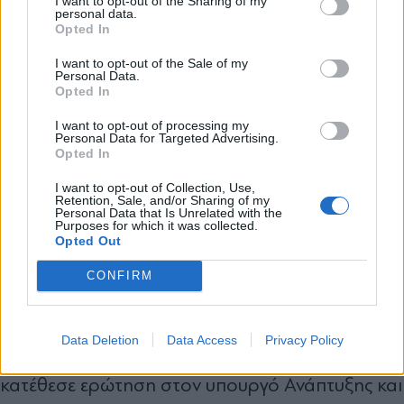
I want to opt-out of the Sharing of my
δανειολήπτες», ενώ ακολούθησαν άλλοι 8
personal data.
*
Opted In
Αποδέχομαι τους
όρους χρήσης
βουλευτές της κυβέρνησης, καταθέτοντας
και την πολιτική απορρήτου
I want to opt-out of the Sale of my
ερώτηση για την επέκταση της απαλλαγής
Personal Data.
Opted In
συνταξιούχων από τη συμμετοχή στη
Εγγραφή
φαρμακευτική δαπάνη, με αποδέκτες τους
I want to opt-out of processing my
Personal Data for Targeted Advertising.
υπουργούς Υγείας και Εργασίας. Ακολούθησε
Opted In
X
τον Νοέμβριο η διαγραφή από τη ΝΔ του
I want to opt-out of Collection, Use,
Retention, Sale, and/or Sharing of my
Αντώνη
πρώην πρωθυπουργού
Personal Data that Is Unrelated with the
Purposes for which it was collected.
Σαμαρά
ύστερα από συνέντευξη του πρώην
Opted Out
προέδρου της ΝΔ που ζητούσε την
CONFIRM
απομάκρυνση του Γιώργου Γεραπετρίτη από το
ΥΠΕΞ. Λίγες ημέρες μετά, ο καραμανλικών
Data Deletion
Data Access
Privacy Policy
καταβολών βουλευτής Γιώργος Βλάχος
κατέθεσε ερώτηση στον υπουργό Ανάπτυξης και