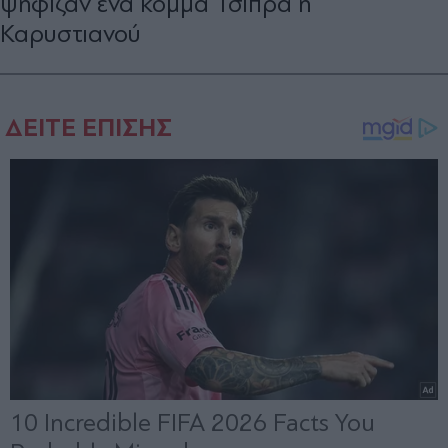
ψήφιζαν ένα κόμμα Τσίπρα ή
Καρυστιανού