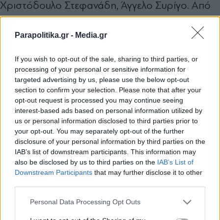
Χριστόδουλο Στεφανάδη, Άγγελο Συρίγο. Από
τους υπουργούς απουσίαζαν οι Μάκης Βορίδης,
Parapolitika.gr -
Media.gr
Ιωάννης Μπούγας, Μαρία Κεφάλα και Στ.
Κελέτσης.
If you wish to opt-out of the sale, sharing to third parties, or
processing of your personal or sensitive information for
targeted advertising by us, please use the below opt-out
Το σημαντικότερο επιχείρημα όσων
section to confirm your selection. Please note that after your
καταψήφισαν ή απείχαν από την ψηφοφορία
opt-out request is processed you may continue seeing
interest-based ads based on personal information utilized by
ήταν ότι «η αποϊδεολογικοποίηση του
us or personal information disclosed to third parties prior to
συντηρητικού χώρου με τέτοιες κινήσεις δεν
your opt-out. You may separately opt-out of the further
disclosure of your personal information by third parties on the
βοηθά ούτε την Ελλάδα ούτε τη ΝΔ».
IAB’s list of downstream participants. This information may
also be disclosed by us to third parties on the
IAB’s List of
Εγγραφή στο newsletter
Downstream Participants
that may further disclose it to other
Λίγους μήνες μετά, τον Οκτώβριο του 2024 «11»
third parties.
βουλευτές κατέθεσαν ερώτηση στον Κωστή
Personal Data Processing Opt Outs
Χατζηδάκη για τους «απροστάτευτους