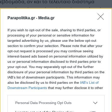
εβδομάδα, αν και το τελευταίο διάστημα
ακουγόταν έντονα ότι ο Μεσσήνιος πολιτικός
σκεφτόταν σοβαρά να προχωρήσει σε αυτή την
Parapolitika.gr -
Media.gr
κίνηση, τελικά αποφάσισε να μην το κάνει,
If you wish to opt-out of the sale, sharing to third parties, or
καθώς, όπως λένε συνομιλητές του, «ως πρώην
processing of your personal or sensitive information for
targeted advertising by us, please use the below opt-out
πρωθυπουργός θα έκανε μία τέτοια κίνηση μόνο
section to confirm your selection. Please note that after your
αν είχε νέα και σοβαρά στοιχεία στη διάθεσή
opt-out request is processed you may continue seeing
interest-based ads based on personal information utilized by
του». Σημειώνεται ότι πριν από λίγο καιρό από
us or personal information disclosed to third parties prior to
το βήμα της Βουλής ο κ. Σαμαράς,
your opt-out. You may separately opt-out of the further
disclosure of your personal information by third parties on the
απευθυνόμενος προς τον Κυριάκο Μητσοτάκη,
IAB’s list of downstream participants. This information may
αναφέρθηκε στο θέμα των υποκλοπών
also be disclosed by us to third parties on the
IAB’s List of
Εγγραφή στο newsletter
Downstream Participants
that may further disclose it to other
λέγοντας τα εξής: «Μέσα σε αυτό το πνιγηρό
third parties.
περιβάλλον, να θέσω κι ένα ερώτημα για το
Personal Data Processing Opt Outs
μείζον θεσμικό θέμα των υποκλοπών: Κύριε