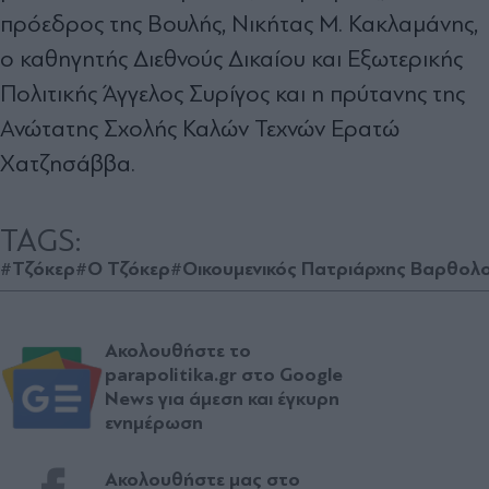
πρόεδρος της Βουλής, Νικήτας Μ. Κακλαμάνης,
ο καθηγητής Διεθνούς Δικαίου και Εξωτερικής
Πολιτικής Άγγελος Συρίγος και η πρύτανης της
Ανώτατης Σχολής Καλών Τεχνών Ερατώ
Χατζησάββα.
TAGS:
#Τζόκερ
#Ο Τζόκερ
#Οικουμενικός Πατριάρχης Βαρθολ
Ακολουθήστε το
parapolitika.gr στο Google
News για άμεση και έγκυρη
ενημέρωση
Ακολουθήστε μας στο