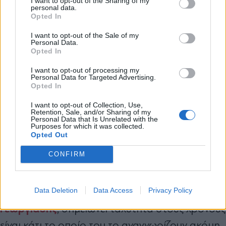
I want to opt-out of the Sharing of my
πρωθυπουργέ, τόσο καιρό έχει διερευνήσει
personal data.
*
Opted In
κάποια κρατική υπηρεσία το γιατί
Αποδέχομαι τους
όρους χρήσης
και την πολιτική απορρήτου
παρακολουθούσαν το τηλέφωνό μου, του
I want to opt-out of the Sale of my
Personal Data.
μόνου πρώην πρωθυπουργού της Ελλάδος,
Opted In
Εγγραφή
κάποιοι “ιδιώτες”; Και πώς το κατάφεραν αυτό,
I want to opt-out of processing my
Personal Data for Targeted Advertising.
οι “ιδιώτες”, κάτω από τη μύτη ενός ολόκληρου
Opted In
X
κράτους; Φαντάζομαι ότι έχετε διατάξει κάποια
I want to opt-out of Collection, Use,
Retention, Sale, and/or Sharing of my
σχετική έρευνα. Θα περιμένω την απάντηση».
Personal Data that Is Unrelated with the
Purposes for which it was collected.
Opted Out
Ο Άδωνις προκηρύσσει τώρα σαράντα
νέες δομές Ψυχικής Υγείας που
CONFIRM
καθυστερούσαν
Data Deletion
Data Access
Privacy Policy
Άδωνις
Το γεγονός ότι ο υπουργός Υγείας,
Γεωργιάδης
, σημειώνει ταχύτητα στους χρόνους
είναι κάτι το οποίο του το αναγνωρίζουν ακόμη