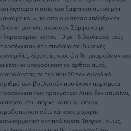
και λιγότερο η αιτία του ξαφνικού αυτού µίνι
«αντάρτικου», το οποίο ωστόσο επέλεξαν οι
ίδιοι να µην κλιµακώσουν. Σύµφωνα µε
πληροφορίες, κάπου 10 µε 15 βουλευτές τούς
προσέγγισαν στη συνέχεια σε ιδιωτικές
συνοµιλίες, λέγοντάς τους ότι θα µπορούσαν και
εκείνοι να υπογράψουν το άρθρο αυτό,
ανεβάζοντας σε περίπου 20 τον συνολικό
αριθµό των βουλευτών που έχουν παρόµοια
προσέγγιση των πραγµάτων. Αυτό δεν σηµαίνει,
ωστόσο, ότι υπάρχει κάποιου είδους
οµαδοποίηση ούτε κάποιας µορφής
εσωκοµµατική αντιπολίτευση. Υπάρχει, όµως,
µια δυσαρέσκεια που θα εκφραστεί στη