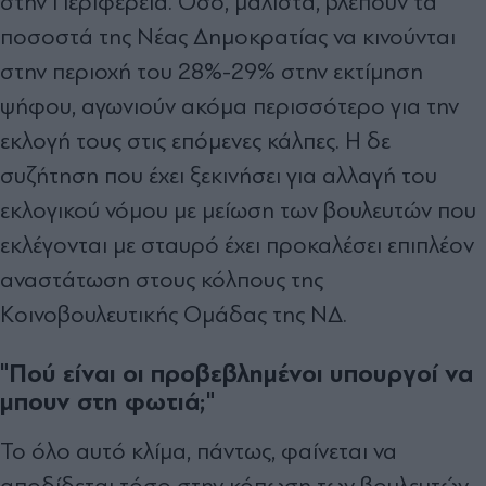
στην Περιφέρεια. Όσο, µάλιστα, βλέπουν τα
ποσοστά της Νέας ∆ηµοκρατίας να κινούνται
στην περιοχή του 28%-29% στην εκτίµηση
ψήφου, αγωνιούν ακόµα περισσότερο για την
εκλογή τους στις επόµενες κάλπες. Η δε
συζήτηση που έχει ξεκινήσει για αλλαγή του
εκλογικού νόµου µε µείωση των βουλευτών που
εκλέγονται µε σταυρό έχει προκαλέσει επιπλέον
αναστάτωση στους κόλπους της
Κοινοβουλευτικής Οµάδας της Ν∆.
"Πού είναι οι προβεβλημένοι υπουργοί να
μπουν στη φωτιά;"
Το όλο αυτό κλίμα, πάντως, φαίνεται να
αποδίδεται τόσο στην κόπωση των βουλευτών