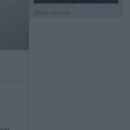
Πριν 13 λεπτά
Σκέρτσος κατά ΠΑΣΟΚ και ΕΛΑΣ:
Αναλύσεις "μάλλον από κάποια
παραλία, δεν δικαιολογείται τέτοια
επιπολαιότητα" - Τους κατηγορεί για
προπαγάνδα και υπονοοεί
"προαποφασισμένο πολιτικό
αφήγημα"
Πριν 15 λεπτά
Αλεξάνδρα Παναγιώταρου: Με
πορτοκαλί μπικίνι σε infinity pool
στη Μύκονο - Οι εντυπωσιακές
φωτογραφίες (Εικόνες)
Πριν 16 λεπτά
Η "Ραπουνζέλ" της Ινδίας που μπήκε
στο Ρεκόρ Γκίνες - Έχει μαλλιά
μήκους 2,71 μέτρων (Eικόνες &
μενο