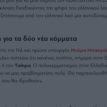
ά μου για να μου θυμίσει τον Κωνσταντίνο Μητ
εκλογές διεκδικώντας την ψήφο του ελληνικού λα
ζητήσουμε από τον ελληνικό λαό μια αυτοδύνα
 για τα δύο νέα κόμματα
Ντόρα Μπακγι
υτής της ΝΔ και πρώην υπουργός
Δεν πιστεύω ότι κανένας πολίτης, σήμερα στην 
Τσίπρα
η ή τον
. Ο πολυκερματισμός στην Ελλάδα 
πει να μας προβληματίσει πολύ. Θα παρακολουθ
 που θα ιδρυθούν».