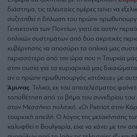
διάστημα, τις τελευταίες ημέρες τείνει να εξελ
συζητηθεί η δήλωση του πρώην πρωθυπουργο
Γενοκτονία των Ποντίων, γιατί σε αυτήν περιε
οπλικών συστημάτων από δύο ακριτικές περι
κυβέρνησης να αποσύρει τα οπλικά μας συστ
περισσότερο από την ώρα που η Τουρκία μάς 
στην ουσία για τα κυριαρχικά μας δικαιώματα
αν ο πρώην πρωθυπουργός «στόχευε» με αυτ
Άμυνας
. Τελικά, εκ του αποτελέσματος φαίνετ
τοποθέτηση από το βήμα του συνεδρίου του 
στον Μεσσήνιο πολιτικό. «Οι Patriot στην Κ
τουρκική απειλή. Ο λόγος της μετακίνησης τ
καλυφθεί η Βουλγαρία, είχε να κάνει με την α
πυραύλων από το Ιράν τις τελευταίες έξι και 