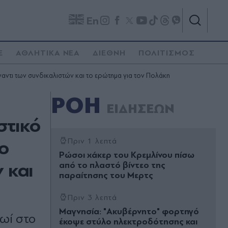
En
E
ΑΘΛΗΤΙΚΑ ΝΕΑ
ΔΙΕΘΝΗ
ΠΟΛΙΤΙΣΜΟΣ
έναντι των συνδικαλιστών και το ερώτημα για τον Πολάκη
ΡΟΗ
ΕΙΔΗΣΕΩΝ
στικό
το
Πριν 1 λεπτά
Ρώσοι χάκερ του Κρεμλίνου πίσω
 και
από το πλαστό βίντεο της
παραίτησης του Μερτς
Πριν 3 λεπτά
Μαγνησία: "Ακυβέρνητο" φορτηγό
ρωί στο
έκοψε στύλο ηλεκτροδότησης και