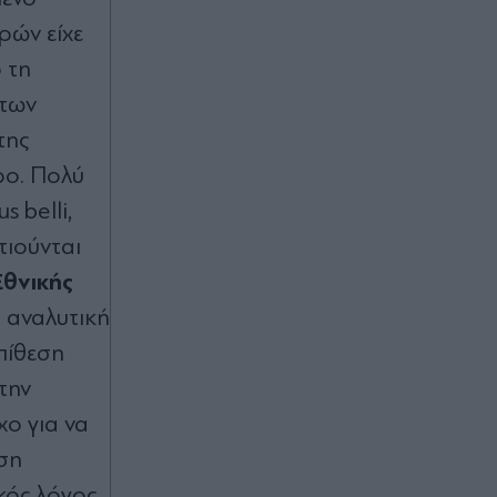
Βίντεο)
ερών είχε
Πριν 22 λεπτά
 τη
Αθήνα: Συναγερμός για την
 των
εξαφάνιση 15χρονου - Έκκληση για
πληροφορίες από το "Χαμόγελο του
της
Παιδιού"
ρο. Πολύ
 belli,
Πριν 29 λεπτά
τιούνται
Ευρυδίκη Βαλαβάνη: Αγκαλιά με τον
Γρηγόρη Μόργκαν και τον γιο τους
θνικής
στην Εύβοια - "Η πραγματική μου
α αναλυτική
πολυτέλεια" (Εικόνες)
πίθεση
Πριν 37 λεπτά
την
Θάνατος λευκού κουταβιού: "Άξιζε
να θέσουμε σε κίνδυνο μια
χο για να
οικογένεια λύκων, για να σώσουμε
υση
έναν σκύλο; Όχι" - Η απάντηση
ερευνητή του ΑΠΘ μετά τα αρνητικά
ακός λόγος