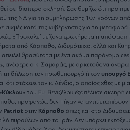
ιχθεί σε ιδιαίτερα σκληρή. Σας θυμίζω ότι προ ημ
ύ της ΝΔ για τη συμπλήρωσης 107 χρόνων από
ίχε αιχμές κατά της κυβέρνησης για τη μεταφορά
οχές. «Προκαλεί μείζονα ερωτήματα η απόφαση 
ήματα από Κάρπαθο, Διδυμότειχο, αλλά και Κύπ
απειλεί θρασύτατα με ένα ακόμα παράνομο casus
», ανέφερε ο κ. Σαμαράς, με αρκετούς να αναρω
υπουργό Ε
ή τη δήλωση τον πρωθυπουργό ή τον
αι ότι στόχευε τον κ. Δένδια, ο οποίος χθες με μί
Κύκλου
«
» του Ευ. Βενιζέλου εξαπέλυσε σκληρή ε
άρπαθο, προφανώς, δεν πήγαν να αντιμετωπίσουν 
Patriot
Κάρπαθο
ων
στην
όπως και στο Διδυμότει
πειλή πυραύλων από το Ιράν. Δεν υπάρχει εκτόξε
πλέον εβδομάδες. Άρα, δεν υφίσταται επιχειρησι