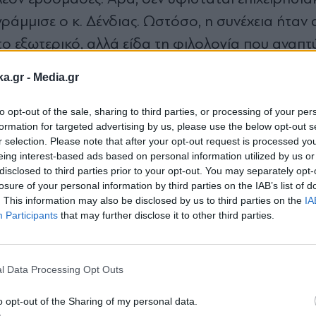
ράμμισε ο κ. Δένδιας. Ωστόσο, η συνέχεια ήταν
το εξωτερικό, αλλά είδα τη φιλολογία που αναπτ
ορές έχω προειδοποιήσει για τον κίνδυνο του
ka.gr -
Media.gr
 να ερμηνεύονται, να εξηγούνται ή να ανατρέχο
ουρκία. Δεν συμβαίνει πάντα αυτό. Κι αν θέλετε,
to opt-out of the sale, sharing to third parties, or processing of your per
formation for targeted advertising by us, please use the below opt-out s
μα πιο φαρμακερά… βέλη προς την πλευρά του κ.
r selection. Please note that after your opt-out request is processed y
ν εκείνος πρωθυπουργός δεν είχε μεταφέρει σε
eing interest-based ads based on personal information utilized by us or
disclosed to third parties prior to your opt-out. You may separately opt-
να απλό επιχείρημα που εξηγεί και αποδεικνύει γι
losure of your personal information by third parties on the IAB’s list of
ιάζονταν Patriot για να αντιμετωπιστεί η τουρκικ
. This information may also be disclosed by us to third parties on the
IA
Participants
that may further disclose it to other third parties.
ουμε, κάποια ελληνική Κυβέρνηση, κάποιο Γενικό
Εγγραφή στο
λο νησί του Ανατολικού Αιγαίου. Το γεγονός ότι 
newsletter
εν είναι γι' αυτή τη δουλειά. Είναι για άλλη δου
l Data Processing Opt Outs
ου οδήγησε στην τοποθέτησή τους εκεί εξηγήθηκ
o opt-out of the Sharing of my personal data.