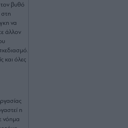
στον βυθό
 στη
γκη να
τε άλλον
ου
 σχεδιασμό.
ς και όλες
εργασίας
γαστεί η
ε νόημα