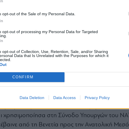
In
*
o opt-out of the Sale of my Personal Data.
Αποδέχομαι τους
όρους χρήσης
 περιέγραψε στους υπουργούς Άμυ
In
και την πολιτική απορρήτου
to opt-out of processing my Personal Data for Targeted
ing.
Εγγραφή
αι για το ουκρανικό θαλάσσιο drone που βρέθηκε
In
ά του για το γεγονός. Μάλιστα, περιέγραψε ένα
o opt-out of Collection, Use, Retention, Sale, and/or Sharing
ersonal Data that Is Unrelated with the Purposes for which it
ακαλόκαιρο προκαλώντας ανατριχίλα… «Προφαν
lected.
X
Out
ισμα. Αλλά αυτό που οφείλω και πρέπει να πω είν
CONFIRM
 Και επίσης ότι η ουκρανική πλευρά, και δεν υπάρ
ρή αμφιβολία ότι πρόκειται για ουκρανικό dron
σκευάστηκε, τι έκανε, τι έρανε- λοιπόν, μας οφε
Data Deletion
Data Access
Privacy Policy
ώμη, μας οφείλει την απόλυτη διαβεβαίωση ότι κ
Και χρησιμοποίησα στη Σύνοδο Υπουργών του ΝΑ
βαινε από τη Βενετία προς την Ανατολική Μεσόγ