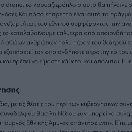
τo drone, το κρουαζιερόπλοιο αυτό θα πήγαινε 
νήσει; Και πόσο επιτρεπτό είναι αυτό το πράγμα
, ανεξαρτήτως του εθνικού συμφέροντος, την ανά
νες το καταλαβαίνουμε καλύτερα από οποιονδήπο
η ζωή αθώων ανθρώπων πολύ πέραν του θεάτρου τ
τι εξυπηρετεί τον οποιονδήποτε στρατηγικό του
ι πρέπει να είμαστε κάθετοι και απόλυτοι. Εμεί
νησης
δια, με τις θέσεις του περί των κυβερνήσεων συν
ου συναδέλφου Βασίλη Νέδου «αν μπορεί να συνερ
πουργός Εθνικής Άμυνας απάντησε «ναι». Είπε μ