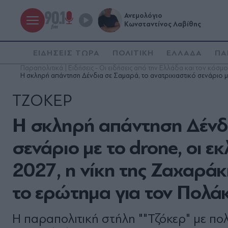
Ανεμολόγιο
Κωνσταντίνος Λαβίθης
ΕΙΔΗΣΕΙΣ ΤΩΡΑ
ΠΟΛΙΤΙΚΗ
ΕΛΛΑΔΑ
ΠΑ
Παραπολιτικά | Ειδήσεις - Οι ειδήσεις από την Ελλάδα και τον κόσμο
Η σκληρή απάντηση Δένδια σε Σαμαρά, το ανατριχιαστικό σενάριο με
ΤΖΟΚΕΡ
Η σκληρή απάντηση Δένδι
σενάριο με το drone, οι ε
2027, η νίκη της Ζαχαράκ
το ερώτημα για τον Πολά
Η παραπολιτική στήλη ""Τζόκερ" με πο