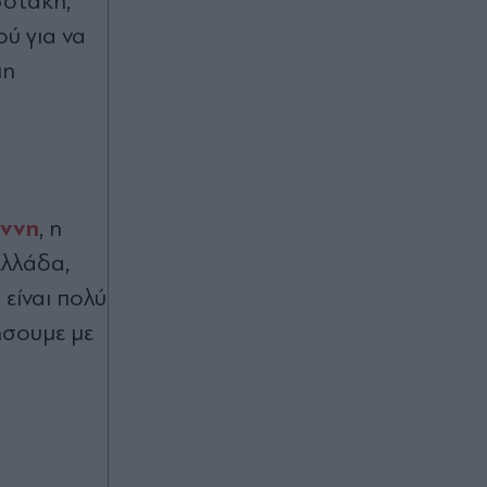
σοτάκη,
ού για να
μη
άννη
, η
Ελλάδα,
είναι πολύ
ήσουμε με