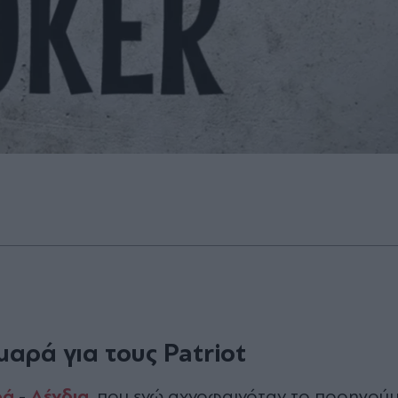
αρά για τους Patriot
ρά
Δένδια
-
, που ενώ αχνοφαινόταν το προηγού