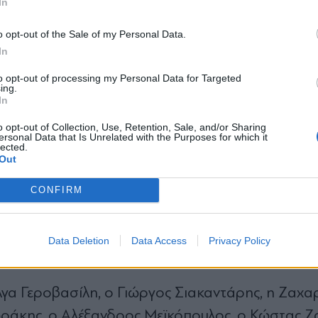
In
*
o opt-out of the Sale of my Personal Data.
Αποδέχομαι τους
όρους χρήσης
In
και την πολιτική απορρήτου
to opt-out of processing my Personal Data for Targeted
ing.
Εγγραφή
In
o opt-out of Collection, Use, Retention, Sale, and/or Sharing
ersonal Data that Is Unrelated with the Purposes for which it
lected.
X
Out
 Χαλάνδρι
CONFIRM
ρουσίες πολιτικών στελεχών και προσώπων που 
ε αυτές ένα δείγμα των διεργασιών που βρίσκον
Data Deletion
Data Access
Privacy Policy
τεράς.
γα Γεροβασίλη, ο Γιώργος Σιακαντάρης, η Ζαχ
ωράκης, ο Αλέξανδρος Μεϊκόπουλος, ο Κώστας Ζ