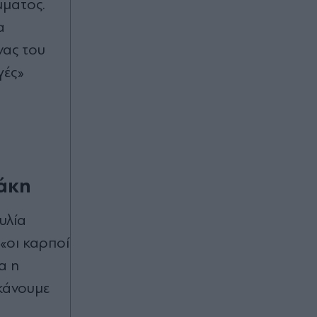
Τσουκαλά για τα "Σπιτάκια
μματος.
Ανακύκλωσης": Καλό θα ήταν στο
α
ΠΑΣΟΚ να διαβάσουν όλα τα
επίσημα έγγραφα και όχι μόνον όσα
νας του
εξυπηρετούν το πολιτικό τους
γές»
αφήγημα
Πριν 28 λεπτά
Δήμας: Στο Εθνικό Πρόγραμμα
Ανάπτυξης η αναβάθμιση του
Αεροδρομίου Πάρου - Στόχος η
ενίσχυση της ασφάλειας &
τάκη
εξυπηρέτησης των επιβατών
υλία
Πριν 32 λεπτά
Λάκης Χαλκιάς: Σε εξέλιξη η εξόδιος
«οι καρποί
ακολουθία στο Α' Νεκροταφείο -
α η
Το τελευταίο αντίο στον σπουδαίο
ερμηνευτή & οι συγκινητικοί
 κάνουμε
αποχαιρετισμοί (Εικόνες & Βίντεο)