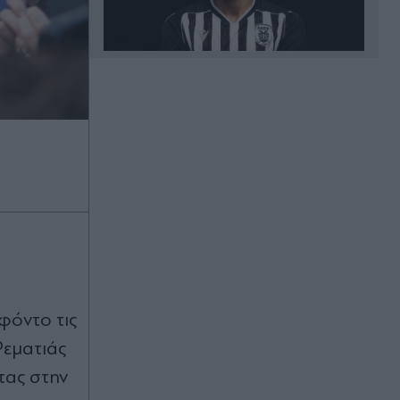
Πριν 13 λεπτά
Τροχαίο στη Λεωφόρο Ποσειδώνος:
Αυξημένη κίνηση και καθυστερήσεις
στο ρεύμα προς Γλυφάδα
Πριν 16 λεπτά
Βραστό ή scrambled αυγό; Ποιο
είναι τελικά πιο υγιεινό για πρωινό
Πριν 25 λεπτά
Οι περισσότεροι το κάνουμε λάθος -
Ποια τρόφιμα πρέπει να μπαίνουν
 φόντο τις
στο ψυγείο και ποια στο ντουλάπι
εματιάς
Πριν 27 λεπτά
τας στην
Αιχμηρή απάντηση Γεωργιάδη σε