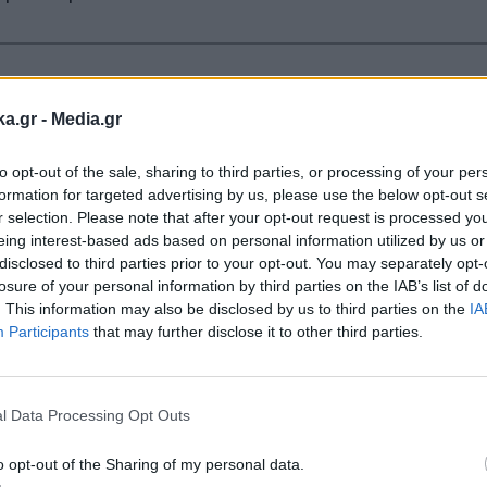
ka.gr -
Media.gr
to opt-out of the sale, sharing to third parties, or processing of your per
formation for targeted advertising by us, please use the below opt-out s
r selection. Please note that after your opt-out request is processed y
eing interest-based ads based on personal information utilized by us or
disclosed to third parties prior to your opt-out. You may separately opt-
losure of your personal information by third parties on the IAB’s list of
κή στην κυβέρνηση για ζητήματα Κράτους Δικαί
. This information may also be disclosed by us to third parties on the
IA
λιτικής αλλαγής προκύπτει από την αίσθηση
Participants
that may further disclose it to other third parties.
Εγγραφή στο
ας». Παράλληλα, επανέλαβε τις ενστάσεις του γι
newsletter
 ΔΕΗ, ενώ αναφέρθηκε και στην αείμνηστη Φώφη
l Data Processing Opt Outs
Μητσοτάκης Α.Ε.” και εγώ μιλάω για “Μητσοτάκη
o opt-out of the Sharing of my personal data.