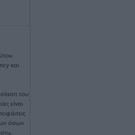
ούτου
ncy και
ουσίαση του
ίες είναι
αποφάσεις
όλων όσων
ση»,