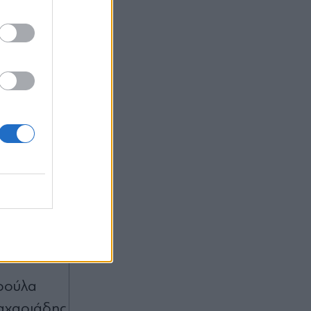
έδωσαν το
ται σε
αρούλα
αχαριάδης,