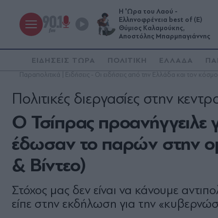
Η 'Ωρα του Λαού -
Ελληνοφρένεια best of (Ε)
Θύμιος Καλαμούκης,
Αποστόλης Μπαρμπαγιάννης
ΕΙΔΗΣΕΙΣ ΤΩΡΑ
ΠΟΛΙΤΙΚΗ
ΕΛΛΑΔΑ
ΠΑ
Παραπολιτικά | Ειδήσεις - Οι ειδήσεις από την Ελλάδα και τον κόσμο
Πολιτικές διεργασίες στην κεντ
Ο Τσίπρας προανήγγειλε γι
έδωσαν το παρών στην ομι
& Βίντεο)
Στόχος μας δεν είναι να κάνουμε αντιπ
είπε στην εκδήλωση για την «κυβερνώσ