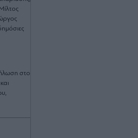
Μίλτος
ιώργος
δημόσιες
δήλωση στο
και
ου,