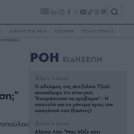
En
E
ΑΘΛΗΤΙΚΑ ΝΕΑ
ΔΙΕΘΝΗ
ΠΟΛΙΤΙΣΜΟΣ
τωνοπούλου
ΡΟΗ
ΕΙΔΗΣΕΩΝ
Πριν 3 λεπτά
Ο αδελφός της Αντζελίνα Τζολί
ση;"
αποκάλυψε ότι είναι γκέι:
"Κουράστηκα να κρύβομαι" - Η
επιστολή και το μήνυμα προς την
οικογένειά του (Εικόνες)
νοπούλου
Πριν 4 λεπτά
Αλέσιο Λίσι: "Μας άξιζε κάτι