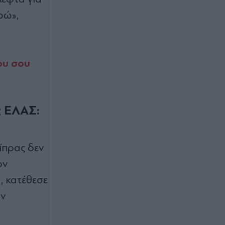
(Εικάνα)
ρώ»,
Πριν 40 λεπτά
"Σεισμός" στην Τραπεζούντα για
Σαλάχ: Πάνω από 30.000 οπαδοί
αποθέωσαν τον Αιγύπτιο στην
ου σου
παρουσίασή του! (Εικόνες & βίντεο)
Πριν 50 λεπτά
ς ΕΛΑΣ:
Ρόδος: Στο νοσοκομείο ναυτικός
μετά από τραυματισμό κατά την
πρόσδεση πλοίου στο λιμάνι
ίπρας δεν
Πριν 53 λεπτά
ον
Άρτα: Συνελήφθησαν δύο στελέχη
, κατέθεσε
του ΔΕΔΔΗΕ για την έκρηξη σε
μετασχηματιστή (Βίντεο)
αν