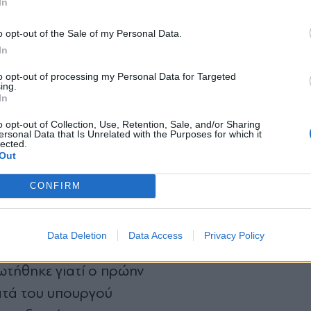
νοπούλου να τονίζει: «Συγκυβέρνηση βλέπω. Και με
In
*
o opt-out of the Sale of my Personal Data.
Αποδέχομαι τους
όρους χρήσης
In
και την πολιτική απορρήτου
 του Νίκου Στραβελάκη. «Έχω δώσει τον λόγο στ
to opt-out of processing my Personal Data for Targeted
ing.
 φωνή για να καταλάβετε;», είπε ο παρουσιαστή
Εγγραφή
In
o opt-out of Collection, Use, Retention, Sale, and/or Sharing
ersonal Data that Is Unrelated with the Purposes for which it
lected.
X
Out
CONFIRM
έρα ανάμεσα στον
τα Αντωνοπούλου από
Data Deletion
Data Access
Privacy Policy
Άδωνι Γεωργιάδη στον
ωτήθηκε γιατί ο πρώην
ατά του υπουργού