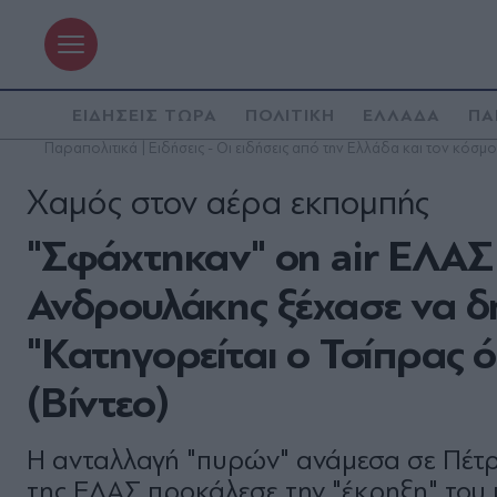
ΕΙΔΗΣΕΙΣ ΤΩΡΑ
ΠΟΛΙΤΙΚΗ
ΕΛΛΑΔΑ
ΠΑ
Παραπολιτικά | Ειδήσεις - Οι ειδήσεις από την Ελλάδα και τον κόσμο
Χαμός στον αέρα εκπομπής
"Σφάχτηκαν" on air ΕΛΑΣ
Ανδρουλάκης ξέχασε να δη
"Κατηγορείται ο Τσίπρας ό
(Βίντεο)
Η ανταλλαγή "πυρών" ανάμεσα σε Πέτ
της ΕΛΑΣ προκάλεσε την "έκρηξη" το