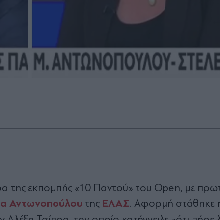
ρα της εκπομπής «10 Παντού» του Open, με πρω
τα Αντωνοπούλου
ΕΛΑΣ
της
. Αφορμή στάθηκε 
Αλέξη Τσίπρα, τον οποίο κατήγγειλε «ότι πήρε 