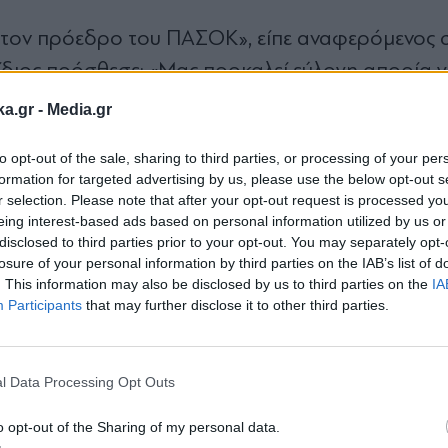
τον πρόεδρο του ΠΑΣΟΚ», είπε αναφερόμενος 
ίδιος πρόσθεσε: «Μας προκαλεί εύλογη απορία γι
μια τόσο μεγάλη κατηγορία και τόσο βαριά, δεν 
ka.gr -
Media.gr
to opt-out of the sale, sharing to third parties, or processing of your per
formation for targeted advertising by us, please use the below opt-out s
 της ΕΛΑΣ σημείωσε: «Έγινε αυτεπάγγελτη διαδι
r selection. Please note that after your opt-out request is processed y
eing interest-based ads based on personal information utilized by us or
 δηλώσει 1 εκατομμύριο ευρώ». Ο κ. Παππάς τόν
disclosed to third parties prior to your opt-out. You may separately opt-
ας ότι τα έπαιρνε και κατηγορείται από τον α
losure of your personal information by third parties on the IAB’s list of
. This information may also be disclosed by us to third parties on the
IA
ς της χώρας, και είχαμε και καταγγελίες από το
Participants
that may further disclose it to other third parties.
Εγγραφή στο
λευταία αναφορά προκάλεσε ένα μειδίαμα στην 
newsletter
γκυβέρνηση;».
l Data Processing Opt Outs
να μας πει αν θα κάνει μήνυση, αλλιώς εύλογες απ
o opt-out of the Sharing of my personal data.