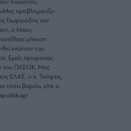
τον διακόπτει,
 «Μας προβληματίζει
ις Γεωργιάδης τον
κη, ο Νίκος
 κατέθεσε μήνυση
ηθεί ενώπιον του
σε. Εμείς προφανώς
ο του ΠΑΣΟΚ. Μας
της ΕΛΑΣ, ο κ. Τσίπρας,
αι τόσο βαριά», είπε ο
politikagr