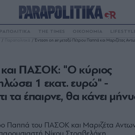
ΡΑΠΟΛΙΤΙΚΑ
THE TIMES
ΟΙΚΟΝΟΜΙΑ
LIFESTYL
Παραπολιτικά
Ένταση on air μεταξύ Πέτρου Παππά και Μαριζέτας Αν
 και ΠΑΣΟΚ: "Ο κύριος
λώσει 1 εκατ. ευρώ" -
τι τα έπαιρνε, θα κάνει μήνυ
ρο Παππά του ΠΑΣΟΚ και Μαριζέτα Αντω
υ παρουσιαστή Νίκου Στραβελάκη