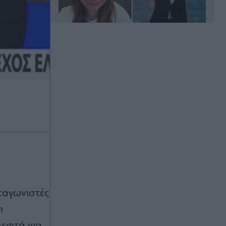
Πριν 23 λεπτά
Europa League: Η ΤΣΣΚΑ Σόφιας
επιβλήθηκε 3-0 της Μακάμπι Τελ
Αβίβ και ετοιμάζεται για ΟΦΗ, γκολ
ο Παυλίδης στην εξάρα της
Μπενφίκα
Πριν 32 λεπτά
Τραμπ: Σχέδιο για κατάργηση της
υπηκοότητας σε παιδιά αλλοδαπών
που γεννιούνται στις ΗΠΑ
Πριν 33 λεπτά
ταγωνιστές
Ανδρομάχη: Ποζάρει μέσα στη
η
θάλασσα με πολύχρωμο μπικίνι
ασορτί μπολερό - "Μπανάκι"
λεφτά για