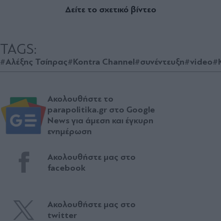
Δείτε το σχετικό βίντεο
TAGS:
#Αλέξης Τσίπρας
#Kontra Channel
#συνέντευξη
#video
#
Ακολουθήστε το
parapolitika.gr στο Google
News για άμεση και έγκυρη
ενημέρωση
Ακολουθήστε μας στο
facebook
Ακολουθήστε μας στο
twitter