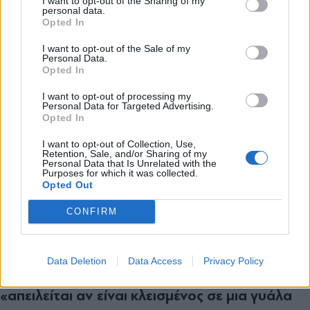
I want to opt-out of the Sharing of my
αιφνιδιάστηκε, ωστόσο τόνισε ότι «αν ήθελα να
personal data.
*
Opted In
Αποδέχομαι τους
όρους χρήσης
κάνω το κόμμα αρχηγικό δεν θα
και την πολιτική απορρήτου
I want to opt-out of the Sale of my
δημιουργούσαμε προϋποθέσεις αναβάθμισης
Personal Data.
Opted In
της διαδικασίας για την ΚΕ, αλλά μόνο για τον
Εγγραφή
«Δεν πιστεύω στους ηγέτες που
αρχηγό».
I want to opt-out of processing my
Personal Data for Targeted Advertising.
επιβάλλονται» υποστήριξε ακόμη ο κ. Τσίπρας,
Opted In
X
προτάσσοντας το να αποφασίζει το
I want to opt-out of Collection, Use,
Retention, Sale, and/or Sharing of my
μεγαλύτερο μέρος της συλλογικότητας αλλά
Personal Data that Is Unrelated with the
Purposes for which it was collected.
μέσα σε κανόνες. Παράλληλα, «αν δεν
Opted Out
αλλάξουμε εμείς, πώς θα αλλάξουμε τη
CONFIRM
χώρα;» διερωτήθηκε ο ίδιος και συμπλήρωσε
πως «ο ΣΥΡΙΖΑ πρέπει να ανοιχθεί στην
Data Deletion
Data Access
Privacy Policy
κοινωνία και τον κόσμο που τον στηρίζει», ενώ
«απειλείται αν είναι κλεισμένος σε μια γυάλα