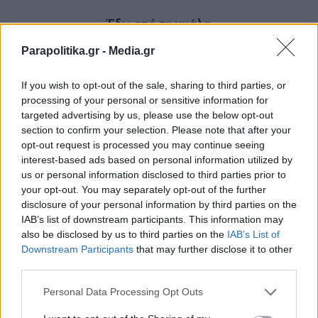
Έξω από τη γυάλα
Parapolitika.gr -
Media.gr
Περιγράφοντας τις αλλαγές που εισηγείται ως
«πολύ τολμηρές», ο κ. Τσίπρας επιθυμεί, όπως
If you wish to opt-out of the sale, sharing to third parties, or
είπε, «τα μέλη να μην είναι χειροκροτητές, αλλά
processing of your personal or sensitive information for
targeted advertising by us, please use the below opt-out
συνδιαμορφωτές των κρίσιμων αποφάσεων»,
section to confirm your selection. Please note that after your
παρομοίασε με «βαναυσότητα» και
ενώ
opt-out request is processed you may continue seeing
interest-based ads based on personal information utilized by
«παραβίαση» της δημοκρατίας, «αυτό το
us or personal information disclosed to third parties prior to
μοντέλο που μπήκα ψήφισα και μετά δεν
your opt-out. You may separately opt-out of the further
disclosure of your personal information by third parties on the
ξαναπατάω», όπως στις εκλογές του ΚΙΝΑΛ.
IAB’s list of downstream participants. This information may
also be disclosed by us to third parties on the
IAB’s List of
Εγγραφή στο newsletter
Downstream Participants
that may further disclose it to other
Απαντώντας μια προς μια στις αιτιάσεις της
third parties.
εσωκομματικής αντιπολίτευσης, ο Πρόεδρος
Personal Data Processing Opt Outs
του ΣΥΡΙΖΑ, αν και παραδέχτηκε ότι αυτή