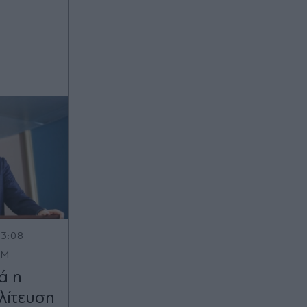
13:08
OM
ά η
λίτευση