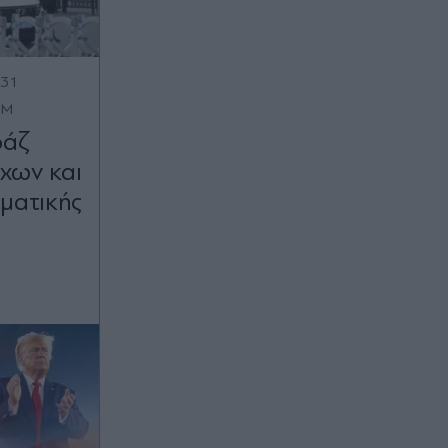
:31
OM
ράζ
χων και
ματικής