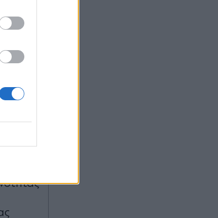
17:47
OM
: "Θα
διο
νότητας
ας