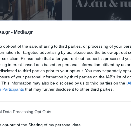
ka.gr -
Media.gr
to opt-out of the sale, sharing to third parties, or processing of your per
Η
22.11.2024 14:31
ΠΑΡΑΠΟΛΙΤΙΚΑ
22.11.2
formation for targeted advertising by us, please use the below opt-out s
TIKA NEWSROOM
ΓΙΩΡΓΟΣ ΚΑΤΣΙΓΙΑΝΝΗΣ
r selection. Please note that after your opt-out request is processed y
 Το ΠΑΣΟΚ
eing interest-based ads based on personal information utilized by us or
Ο ΣΥΡΙΖΑ, οι ανεξ
disclosed to third parties prior to your opt-out. You may separately opt-
ίζει στα γραφεία
και η επιστροφή σ
losure of your personal information by third parties on the IAB’s list of
ωματικής
αξιωματική αντιπο
. This information may also be disclosed by us to third parties on the
IA
Participants
that may further disclose it to other third parties.
ίτευσης
το σχόλιο του Τσί
Εγγραφή στο
δεν ήρθε, ο Σακελ
newsletter
και το "απόθεμα"
l Data Processing Opt Outs
o opt-out of the Sharing of my personal data.