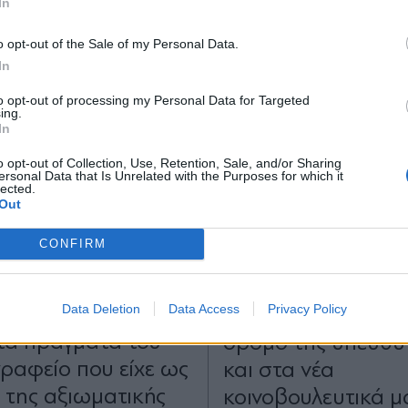
In
*
o opt-out of the Sale of my Personal Data.
Αποδέχομαι τους
όρους χρήσης
In
και την πολιτική απορρήτου
to opt-out of processing my Personal Data for Targeted
ing.
Εγγραφή
In
o opt-out of Collection, Use, Retention, Sale, and/or Sharing
ersonal Data that Is Unrelated with the Purposes for which it
lected.
X
Out
Η
21.11.2024 18:26
ΠΟΛΙΤΙΚΗ
21.11.2024 
CONFIRM
TIKA NEWSROOM
PARAPOLITIKA NEWSRO
"Πακετάρει" ο
Κώστας Τσουκαλάς
- Ο Νίκος Παππάς
Data Deletion
Data Access
Privacy Policy
συνεχίσουμε στον ί
τα πράγματά του
δρόμο της υπευθυ
γραφείο που είχε ως
και στα νέα
 της αξιωματικής
κοινοβουλευτικά μ