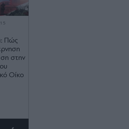
:15
: Πώς
έρνηση
υση στην
του
υκό Οίκο