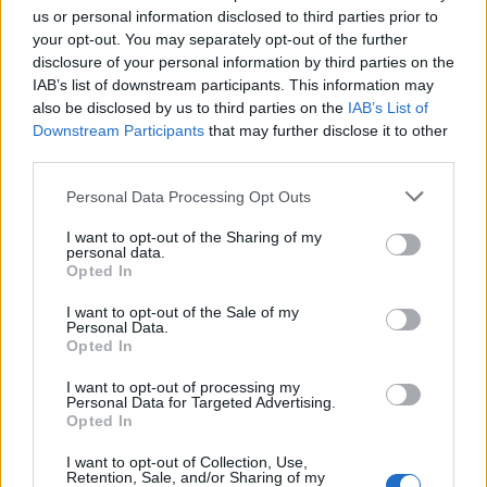
us or personal information disclosed to third parties prior to
your opt-out. You may separately opt-out of the further
disclosure of your personal information by third parties on the
IAB’s list of downstream participants. This information may
ΠΟΛΙΤΙΚΗ
05.07.2023 12:25
also be disclosed by us to third parties on the
IAB’s List of
Εγγραφή στο newsletter
ΠΕΝΥ ΑΒΡΑΜΙΔΗ
Downstream Participants
that may further disclose it to other
third parties.
Αυτοδιοικητικές εκλογές: Η στρατηγική
που θα ακολουθήσουν ΝΔ, ΣΥΡΙΖΑ και
Personal Data Processing Opt Outs
ΠΑΣΟΚ στον δρόμο προς δημοτικές και
I want to opt-out of the Sharing of my
personal data.
περιφερειακές κάλπες
*
Opted In
Αποδέχομαι τους
όρους χρήσης
και την πολιτική απορρήτου
I want to opt-out of the Sale of my
Personal Data.
Opted In
Εγγραφή
I want to opt-out of processing my
Personal Data for Targeted Advertising.
Opted In
X
I want to opt-out of Collection, Use,
Retention, Sale, and/or Sharing of my