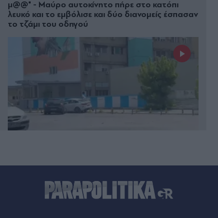
μ@@" - Μαύρο αυτοκίνητο πήρε στο κατόπι
λευκό και το εμβόλισε και δύο διανομείς έσπασαν
το τζάμι του οδηγού
Πριν 20 λεπτά
Διαβάστε στα Παραπολιτικά: Προς 30.000
προσλήψεις - Αποκλειστικά στα "Π" όλο το
σχέδιο του υπουργείου Εσωτερικών