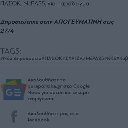
ΠΑΣΟΚ, ΜέΡΑ25, για παράδειγμα.
Δημοσιεύτηκε στην ΑΠΟΓΕΥΜΑΤΙΝΗ στις
27/4
TAGS:
#Νέα Δημοκρατία
#ΠΑΣΟΚ
#ΣΥΡΙΖΑ
#ΜέΡΑ25
#ΚΚΕ
#Κυβ
Ακολουθήστε το
parapolitika.gr στο Google
News για άμεση και έγκυρη
ενημέρωση
Ακολουθήστε μας στο
facebook