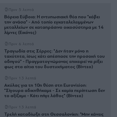
Πριν 5 λεπτά
Βόρεια Εύβοια: Η εντυπωσιακή θέα που "κόβει
την ανάσα" - Από τοπίο εγκαταλελειμμένων
μεταλλείων σε καταπράσινο οικοσύστημα με 14
λίμνες (Εικόνες)
Πριν 6 λεπτά
Τραγωδία στις Σέρρες: "Δεν ήταν μόνο η
ταχύτητα, ίσως κάτι απέσπασε την προσοχή του
οδηγού" - Πραγματογνώμονας επιχειρεί να ρίξει
φως στα αίτια του δυστυχήματος (Βίντεο)
Πριν 13 λεπτά
Ακύλας για τη 10η θέση στη Eurovision:
"Σίγουρα αδικηθήκαμε - Σε καμία περίπτωση δεν
το αξίζαμε - Κάτι πήγε λάθος" (Βίντεο)
Πριν 13 λεπτά
Τρελή καταδίωξη στη Θεσσαλονίκη: "Μην κάνεις