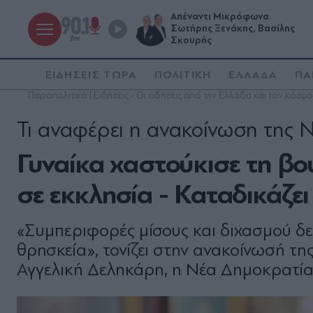
Απέναντι Μικρόφωνα
Σωτήρης Ξενάκης, Βασίλης
Σκουρής
ΕΙΔΗΣΕΙΣ ΤΩΡΑ
ΠΟΛΙΤΙΚΗ
ΕΛΛΑΔΑ
ΠΑ
Παραπολιτικά | Ειδήσεις - Οι ειδήσεις από την Ελλάδα και τον κόσμο
Τι αναφέρει η ανακοίνωση της 
Γυναίκα χαστούκισε τη β
σε εκκλησία - Καταδικάζε
«Συμπεριφορές μίσους και διχασμού δεν
θρησκεία», τονίζει στην ανακοίνωσή τη
Αγγελική Δεληκάρη, η Νέα Δημοκρατί