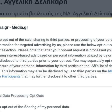
Δ, Αγγελική Δεληκάρη
α το πρωί η βουλευτής της ΝΔ, Αγγελική Δεληκά
ka.gr -
Media.gr
ininews, στην εκκλησία Αγίου Κωνσταντίνου και
to opt-out of the sale, sharing to third parties, or processing of your per
ς λειτουργίας, μια γυναίκα πλησίασε τη βουλευτή
formation for targeted advertising by us, please use the below opt-out s
r selection. Please note that after your opt-out request is processed y
eing interest-based ads based on personal information utilized by us or
disclosed to third parties prior to your opt-out. You may separately opt-
losure of your personal information by third parties on the IAB’s list of
ι λοιποί παρόντες αποδοκίμασαν τη δράστιδα!
. This information may also be disclosed by us to third parties on the
IA
Participants
that may further disclose it to other third parties.
Εγγραφή στο
γυναίκα που χτύπησε τη «γαλάζια» βουλευτή φέρ
newsletter
ουλευτής με το ίδιο κόμμα. Το επεισόδιο ξεκίνησ
l Data Processing Opt Outs
 Λειτουργία της κ. Δεληκάρη.
o opt-out of the Sharing of my personal data.