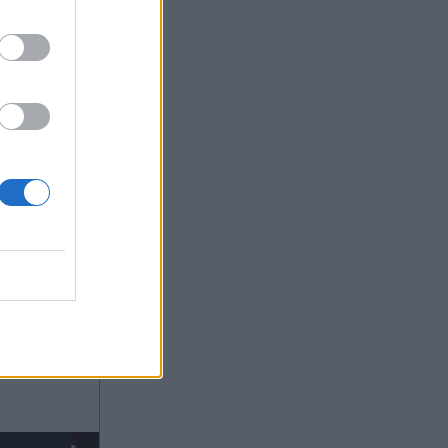
στούκισε
ας στο