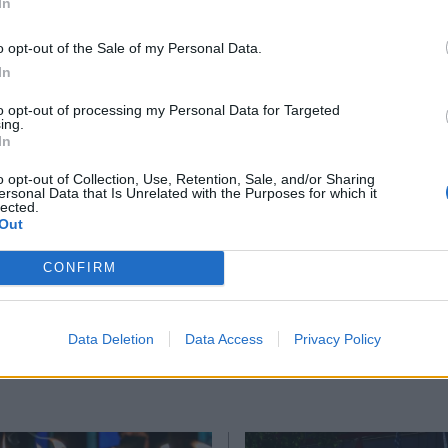
In
 το νόμο για τα ομόφυλα ζευγάρια και τελικά χα
*
o opt-out of the Sale of my Personal Data.
Αποδέχομαι τους
όρους χρήσης
In
και την πολιτική απορρήτου
to opt-out of processing my Personal Data for Targeted
ing.
Εγγραφή
In
o opt-out of Collection, Use, Retention, Sale, and/or Sharing
ersonal Data that Is Unrelated with the Purposes for which it
lected.
X
Out
Ακολουθήστε μας στο
Ακολουθήστε μ
CONFIRM
facebook
twitter
Data Deletion
Data Access
Privacy Policy