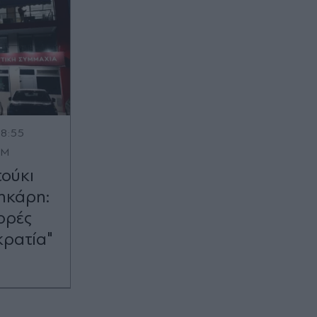
18:55
OM
τούκι
ηκάρη:
ορές
κρατία"