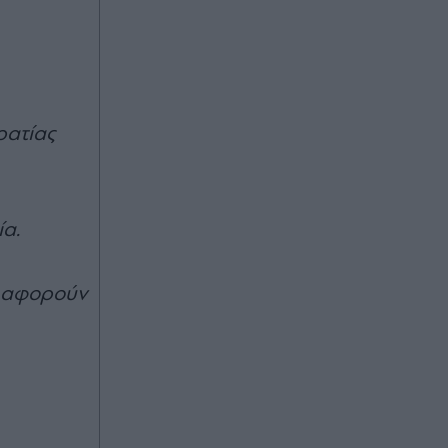
Πριν 24 λεπτά
Κυψέλη: "Δεν το πιστεύουμε, νιώθω
σαν μητέρα για αυτό το αγόρι",
συγκλονίζει το ζευγάρι που είχε
"υιοθετήσει" τον Αφγανό στη
ρατίας
Μυτιλήνη (Βίντεο)
Πριν 29 λεπτά
ία.
Γιάννης Στάνκογλου: Η φωτογραφία
από τα νεανικά του χρόνια με
μακριά μαλλιά - "Παρελθόν,
υ αφορούν
νεότητα, αναμνήσεις" (Εικόνες)
Πριν 38 λεπτά
Ταϊλάνδη: Μαθητής άνοιξε πυρ σε
σχολείο βόρεια της Μπανγκόκ -
Επτά νεκροί και 15 τραυματίες, ο
δράστης αυτοκτόνησε (Εικόνες &
Βίντεο)