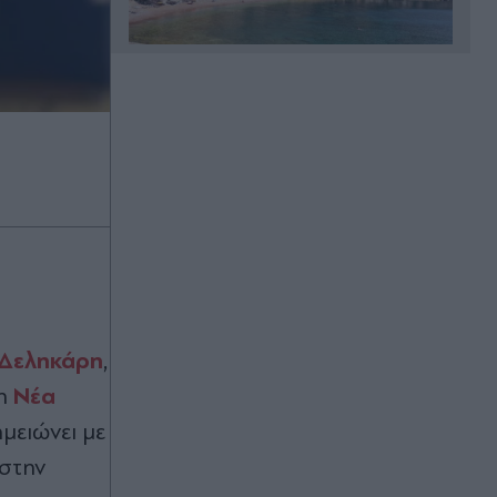
Πριν 15 λεπτά
Σοκαριστικό τροχαίο στο Αίγιο:
Νεκρός οδηγός λεωφορείου -
Yπέστη καρδιακό επεισόδιο στο
τιμόνι (Εικόνα)
Πριν 19 λεπτά
Αεροδρόμιο "Ελ. Βενιζέλος":
Βαλίτσα με 18 κιλά κάνναβης
"πρόδωσε" κύκλωμα - Εντοπίστηκε
εργαστήριο σε σπίτι στην Αττική
(Εικόνες & Βίντεο)
 Δεληκάρη
,
Νέα
 η
Πριν 24 λεπτά
Γιατί η αγωνία των υποψηφίων για
μειώνει με
τα κομματικά ψηφοδέλτια έχει
 στην
χτυπήσει "κόκκινο" και ποιος ο λόγος
που θα… συνεχίσουν να αγωνιούν