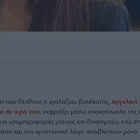
Αγγελική
ση που δέχθηκε η «γαλάζια» βουλευτής,
α σε ιερό ναό
, εκφράζει μέσω ανακοίνωσής της
για «συμπεριφορές μίσους και διχασμού», ενώ ση
άπη και τον χριστιανικό λόγο αποβλέπουν μόνο