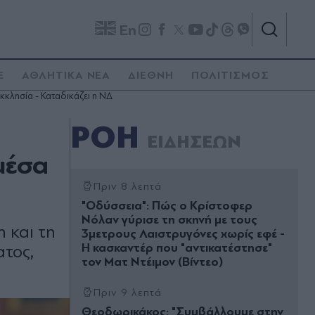
En
E
ΑΘΛΗΤΙΚΑ ΝΕΑ
ΔΙΕΘΝΗ
ΠΟΛΙΤΙΣΜΟΣ
κκλησία - Καταδικάζει η ΝΔ
ΡΟΗ
ΕΙΔΗΣΕΩΝ
μέσα
Πριν 8 λεπτά
"Οδύσσεια": Πώς ο Κρίστοφερ
Νόλαν γύρισε τη σκηνή με τους
 και τη
3μετρους Λαιστρυγόνες χωρίς εφέ -
Η κασκαντέρ που "αντικατέστησε"
ατος,
τον Ματ Ντέιμον (Βίντεο)
Πριν 9 λεπτά
Θεοδωρικάκος: "Συμβάλλουμε στην