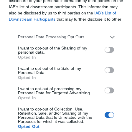
disclosure of your personal information by third parties on the
parapolitika.gr στο Google
IAB’s list of downstream participants. This information may
News για άμεση και έγκυρη
also be disclosed by us to third parties on the
IAB’s List of
ενημέρωση
Εγγραφή στο newsletter
Downstream Participants
that may further disclose it to other
third parties.
Ακολουθήστε μας στο
Personal Data Processing Opt Outs
facebook
I want to opt-out of the Sharing of my
personal data.
*
Opted In
Αποδέχομαι τους
όρους χρήσης
Ακολουθήστε μας στο
twitter
και την πολιτική απορρήτου
I want to opt-out of the Sale of my
Personal Data.
Opted In
Εγγραφή
I want to opt-out of processing my
ΣΧΕΤΙΚΗ ΕΙΔΗΣΕΟΓΡΑΦΙΑ
Personal Data for Targeted Advertising.
Opted In
X
I want to opt-out of Collection, Use,
Retention, Sale, and/or Sharing of my
Personal Data that Is Unrelated with the
Purposes for which it was collected.
Opted Out