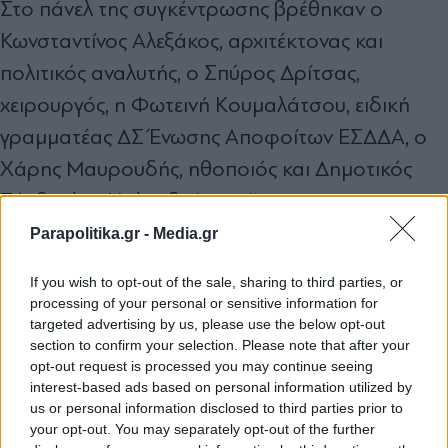
Στο πάνελ της συγκέντρωσης βρέθηκαν ο
Κωνσταντίνος Αλεξάκος, αρχιτέκτονας και
πολιτικός αναλυτής, ο Σπύρος Δρίτσας,
χειρουργός, η Φωτεινή Κουμαλάτσου, ειδική
γραμματέας ΔΣ Ένωσης Αποφοίτων ΕΣΔΔΑ, ο
Χάρης Μαυρουδής, ηθοποιός και Δημοτικός
Σύμβουλος Χαλανδρίου, η Άννα
Παπαδοπούλου, δικηγόρος, και ο Θέμης
Parapolitika.gr -
Media.gr
Μουμουλίδης, σκηνοθέτης.
If you wish to opt-out of the sale, sharing to third parties, or
processing of your personal or sensitive information for
targeted advertising by us, please use the below opt-out
TAGS:
section to confirm your selection. Please note that after your
#Αλέξης Τσίπρας
#Χαλάνδρι
#Νέο Κόμμα
#Ελένη Καλογ
opt-out request is processed you may continue seeing
interest-based ads based on personal information utilized by
us or personal information disclosed to third parties prior to
your opt-out. You may separately opt-out of the further
Ακολουθήστε το