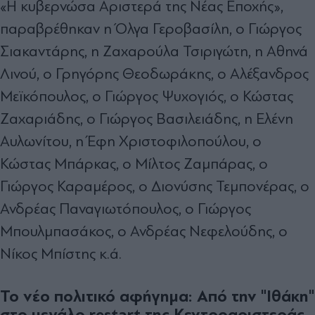
«Η κυβερνώσα Αριστερά της Νέας Εποχής»,
παραβρέθηκαν η Όλγα Γεροβασίλη, ο Γιώργος
Σιακαντάρης, η Ζαχαρούλα Τσιριγώτη, η Αθηνά
Λινού, ο Γρηγόρης Θεοδωράκης, ο Αλέξανδρος
Μεϊκόπουλος, ο Γιώργος Ψυχογιός, ο Κώστας
Ζαχαριάδης, ο Γιώργος Βασιλειάδης, η Ελένη
Αυλωνίτου, η Έφη Χριστοφιλοπούλου, ο
Κώστας Μπάρκας, ο Μίλτος Ζαμπάρας, ο
Γιώργος Καραμέρος, ο Διονύσης Τεμπονέρας, ο
Ανδρέας Παναγιωτόπουλος, ο Γιώργος
Μπουλμπασάκος, ο Ανδρέας Νεφελούδης, ο
Νίκος Μπίστης κ.ά.
Το νέο πολιτικό αφήγημα: Από την "Ιθάκη"
στο μεγάλο restart της Κεντροαριστεράς