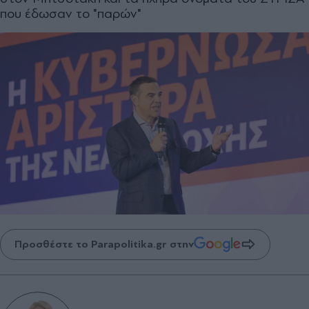
που έδωσαν το "παρών"
Προσθέστε το Parapolitika.gr στην