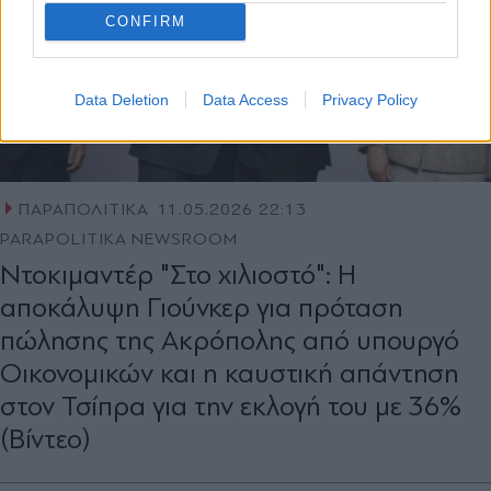
CONFIRM
Data Deletion
Data Access
Privacy Policy
ΠΑΡΑΠΟΛΙΤΙΚΑ
11.05.2026 22:13
PARAPOLITIKA NEWSROOM
Ντοκιμαντέρ "Στο χιλιοστό": Η
αποκάλυψη Γιούνκερ για πρόταση
πώλησης της Ακρόπολης από υπουργό
Οικονομικών και η καυστική απάντηση
στον Τσίπρα για την εκλογή του με 36%
(Βίντεο)