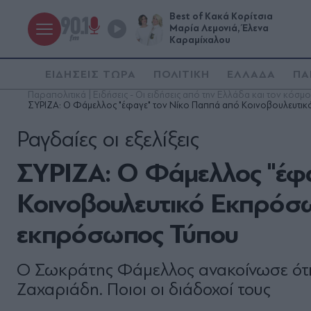
Best of Κακά Κορίτσια
Μαρία Λεμονιά, Έλενα
Καραμίχαλου
ΕΙΔΗΣΕΙΣ ΤΩΡΑ
ΠΟΛΙΤΙΚΗ
ΕΛΛΑΔΑ
ΠΑ
Παραπολιτικά | Ειδήσεις - Οι ειδήσεις από την Ελλάδα και τον κόσμο
ΣΥΡΙΖΑ: Ο Φάμελλος "έφαγε" τον Νίκο Παππά από Κοινοβουλευτ
Ραγδαίες οι εξελίξεις
ΣΥΡΙΖΑ: Ο Φάμελλος "έφα
Κοινοβουλευτικό Εκπρόσω
εκπρόσωπος Τύπου
Ο Σωκράτης Φάμελλος ανακοίνωσε ότι 
Ζαχαριάδη. Ποιοι οι διάδοχοί τους