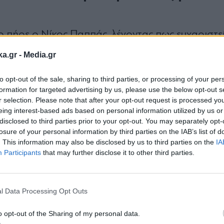
ο πήρε ο Νίκος Παππάς, λέγοντας πως ευχαριστεί
της Κουμουνδούρου, ενώ είπε πως είναι στη διάθ
ka.gr -
Media.gr
ίνος όσο και το γραφείο του. Ο Νίκος Παππάς 
to opt-out of the sale, sharing to third parties, or processing of your per
ν πριν από το τέλος της θητείας αυτής της Βουλ
formation for targeted advertising by us, please use the below opt-out s
λλου - Παππά
r selection. Please note that after your opt-out request is processed y
eing interest-based ads based on personal information utilized by us or
μμένη, καθώς ο ίδιος ο Νίκος Παππάς δεν σταμ
disclosed to third parties prior to your opt-out. You may separately opt-
losure of your personal information by third parties on the IAB’s list of
 Μάλιστα, μιλώντας χθες στα «
Παραπολιτικά 90,
. This information may also be disclosed by us to third parties on the
IA
Participants
that may further disclose it to other third parties.
 Σωκράτη Φάμελλο», ωστόσο έσπευσε να προσθέσε
Εγγραφή στο
πώς καταλαβαίνει τον ρόλο του από εδώ και πέρα
newsletter
του ΣΥΡΙΖΑ, αυτή τη δήλωση την έκανε μία ώρα μ
l Data Processing Opt Outs
ΖΑ στηρίζει την ΕΛΑΣ, δεν μπορεί κανένας να κ
o opt-out of the Sharing of my personal data.
αση του ΣΥΡΙΖΑ να στηρίξει την ΕΛΑΣ έχει κενά κ