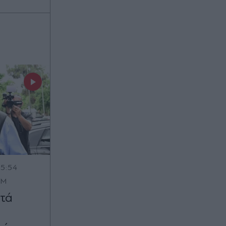
15:54
OM
τά