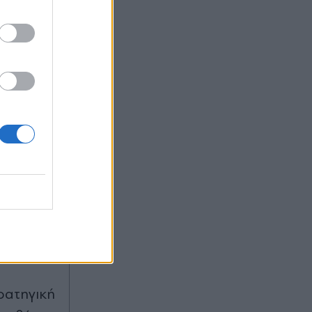
του
νωσε και
πολιτικά
ε την
έρεται να
 όσο και
 της
τρατηγική