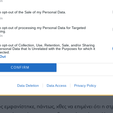
In
ν άμεση συνεδρίαση της Πολιτικής Γραμματείας 
*
o opt-out of the Sale of my Personal Data.
ν πορεία των επαφών.
Αποδέχομαι τους
όρους χρήσης
In
και την πολιτική απορρήτου
 τον Κώστα Ζαχαριάδη
to opt-out of processing my Personal Data for Targeted
ing.
Εγγραφή
In
 Καλογεροπούλου, ο Σωκράτης Φάμελλος ανακοί
o opt-out of Collection, Use, Retention, Sale, and/or Sharing
ersonal Data that Is Unrelated with the Purposes for which it
του Κώστα Ζαχαριάδη. Σύμφωνα δε με τα Παρα
lected.
X
Out
δη συντάξει την επιστολή παραίτησής και περίμεν
οχωρήσει στη δημοσιοποίηση. Το «διαζύγιο» φ
CONFIRM
υς που πρόσκεινται τόσο στον Σωκράτη Φάμελλο
τελευταίος
από την πρώτη στιγμή έχει ταχθεί υπέρ
Data Deletion
Data Access
Privacy Policy
αράταξη του Αλέξη Τσίπρα.
εμφανίστηκε, πάντως, χθες να επιμένει ότι η σ