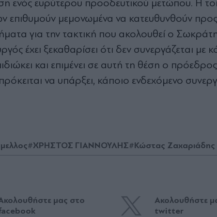
ση ενός ευρύτερου προοδευτικού μετώπου. Η τ
ών επιθυμούν μεμονωμένα να κατευθυνθούν προς
ματα για την τακτική που ακολουθεί ο Σωκράτ
ός έχει ξεκαθαρίσει ότι δεν συνεργάζεται με κ
ιδιώκει και επιμένει σε αυτή τη θέση ο πρόεδρος
 πρόκειται να υπάρξει, κάποιο ενδεχόμενο συνερ
μελλος
#ΧΡΗΣΤΟΣ ΓΙΑΝΝΟΥΛΗΣ
#Κώστας Ζαχαριάδης
Ακολουθήστε μας στο
Ακολουθήστε μ
facebook
twitter