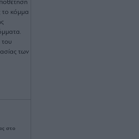
οποθέτηση
 το κόμμα
ης
όμματα.
 του
γασίας των
ας στο