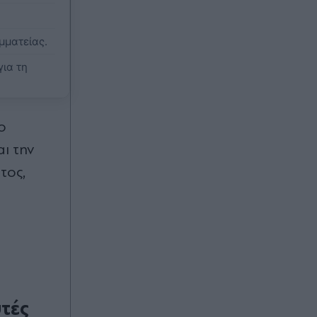
κόντρα στην ΤΣΣΚΑ Σόφιας
μματείας.
Πριν 44 λεπτά
Ρωσία: Επίθεση της Ουκρανίας με
ια τη
drones σε δύο διυλιστήρια
πετρελαίου (Βίντεο)
Πριν 57 λεπτά
 ο
Λάρισα: Συναγερμός για την
ι την
εξαφάνιση 72χρονης που πάσχει
από άνοια - Σε πιθανό κίνδυνο η ζωή
τος,
της (Εικόνα)
ς
τές