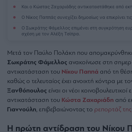
Και ο Κώστας Ζαχαριάδης αντικαταστάθηκε από εκ
Ο Νίκος Παππάς συνεχίζει δημοσίως να επικρίνει τι
Ο Σωκράτης Φάμελλος επιμένει στη συγκρότηση ευ
σχέση με τον Αλέξη Τσίπρα.
Μετά τον Παύλο Πολάκη που απομακρύνθηκε
Σωκράτης
Φάμελλος
ανακοίνωσε στη σημερι
Νίκου
Παππά
αντικατάσταση του
από τη θέσ
καθώς ο τελευταίος έχει ανοιχτή κόντρα με τ
Ξανθόπουλος
είναι οι νέοι κοινοβουλευτικοί
Κώστα Ζαχαριάδη
αντικατάσταση του
από ε
Γιαννούλη
, επιβεβαιώνοντας το
ρεπορτάζ της
Η πρώτη αντίδραση του Νίκου Π