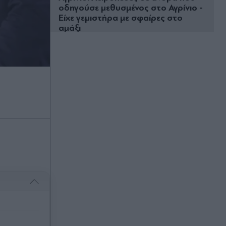
οδηγούσε μεθυσμένος στο Αγρίνιο -
Είχε γεμιστήρα με σφαίρες στο
αμάξι
Πριν 23 λεπτά
Στα ίχνη της "Αράχνης" του Άσαντ:
Το σημειωματάριο που πρόδωσε
τον αρχικατάσκοπο - "Έπεσε" από
ένα απρόσμενο λάθος
Πριν 38 λεπτά
Λυκαβηττός: Σε γυναίκα ανήκει η
σορός που εντοπίστηκε σε
προχωρημένη σήψη - Τι δείχνει η
έρευνα για την αιτία θανάτου
(Εικόνες & Βίντεο)
Πριν 41 λεπτά
Παναθηναϊκός: Έτοιμος για το
ντεμπούτο του ο Λιβάι Γκαρσία