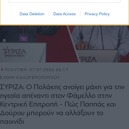
Data Deletion
Data Access
Privacy Policy
ΠΟΛΙΤΙΚΗ
07.07.2026 06:17
ΕΛΕΝΗ ΚΑΛΟΓΕΡΟΠΟΥΛΟΥ
ΣΥΡΙΖΑ: Ο Πολάκης ανοίγει μάχη για την
ηγεσία απέναντι στον Φάμελλο στην
Κεντρική Επιτροπή - Πώς Παππάς και
Δούρου μπορούν να αλλάξουν το
παιχνίδι