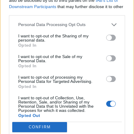
also be disclosed by us to third parties on the
IAB’s List of
Εγγραφή στο newsletter
Downstream Participants
that may further disclose it to other
third parties.
Personal Data Processing Opt Outs
I want to opt-out of the Sharing of my
personal data.
*
Opted In
Αποδέχομαι τους
όρους χρήσης
και την πολιτική απορρήτου
ΠΟΛΙΤΙΚΗ
12.07.2026 09:18
I want to opt-out of the Sale of my
Personal Data.
ΕΛΕΝΗ ΚΑΛΟΓΕΡΟΠΟΥΛΟΥ
Opted In
Εγγραφή
ΣΥΡΙΖΑ: Το τηλεφώνημα Φάμελλου στον
I want to opt-out of processing my
Τσίπρα που οδήγησε στην παραίτηση -
Personal Data for Targeted Advertising.
Opted In
Το παρασκήνιο και η μάχη Πολάκη,
X
I want to opt-out of Collection, Use,
Δούρου και Παππά για την επόμενη μέρα
Retention, Sale, and/or Sharing of my
Personal Data that Is Unrelated with the
Purposes for which it was collected.
Opted Out
CONFIRM