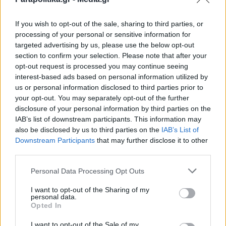
If you wish to opt-out of the sale, sharing to third parties, or
processing of your personal or sensitive information for
targeted advertising by us, please use the below opt-out
section to confirm your selection. Please note that after your
opt-out request is processed you may continue seeing
interest-based ads based on personal information utilized by
us or personal information disclosed to third parties prior to
your opt-out. You may separately opt-out of the further
disclosure of your personal information by third parties on the
IAB’s list of downstream participants. This information may
also be disclosed by us to third parties on the
IAB’s List of
Εγγραφή στο newsletter
Downstream Participants
that may further disclose it to other
third parties.
ΠΟΛΙΤΙΚΗ
05.08.2026 15:18
PARAPOLITIKA NEWSROOM
Personal Data Processing Opt Outs
Νέα ανάρτηση Γεωργιάδη κατά ΠΑΣΟΚ
I want to opt-out of the Sharing of my
για τα "Σπιτάκια Ανακύκλωσης": Πουθενά
personal data.
*
Opted In
Αποδέχομαι τους
όρους χρήσης
στον κόσμο, κύριε Τσουκαλά, δεν
και την πολιτική απορρήτου
I want to opt-out of the Sale of my