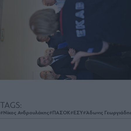
TAGS:
#Νίκος Ανδρουλάκης
#ΠΑΣΟΚ
#ΕΣΥ
#Άδωνις Γεωργιάδη