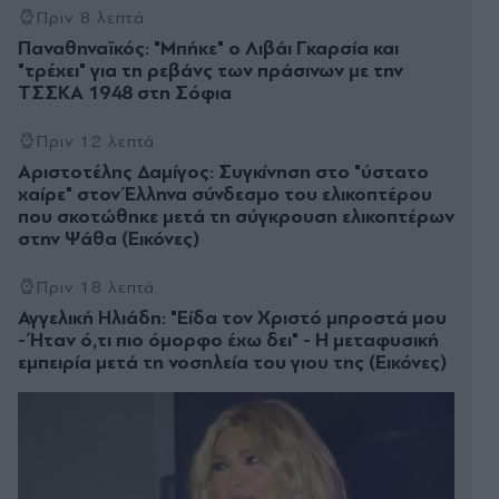
Πριν 8 λεπτά
Παναθηναϊκός: "Μπήκε" ο Λιβάι Γκαρσία και
"τρέχει" για τη ρεβάνς των πράσινων με την
ΤΣΣΚΑ 1948 στη Σόφια
Πριν 12 λεπτά
Αριστοτέλης Δαμίγος: Συγκίνηση στο "ύστατο
χαίρε" στον Έλληνα σύνδεσμο του ελικοπτέρου
που σκοτώθηκε μετά τη σύγκρουση ελικοπτέρων
στην Ψάθα (Εικόνες)
Πριν 18 λεπτά
Αγγελική Ηλιάδη: "Είδα τον Χριστό μπροστά μου
- Ήταν ό,τι πιο όμορφο έχω δει" - Η μεταφυσική
εμπειρία μετά τη νοσηλεία του γιου της (Εικόνες)