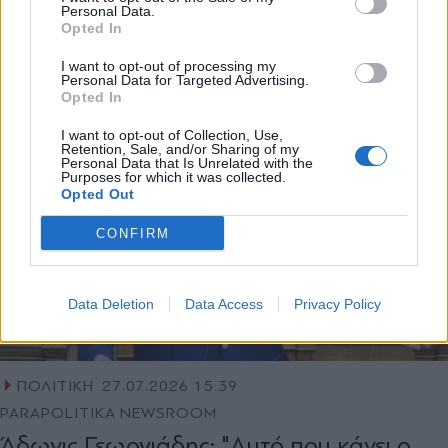
πωλούνται αυτά τα μηχανήματα με
Personal Data.
60.000 ευρώ
Opted In
Εγγραφή
I want to opt-out of processing my
Personal Data for Targeted Advertising.
Opted In
X
I want to opt-out of Collection, Use,
Retention, Sale, and/or Sharing of my
Personal Data that Is Unrelated with the
Purposes for which it was collected.
Opted Out
CONFIRM
Data Deletion
Data Access
Privacy Policy
ΠΟΛΙΤΙΚΗ
27.07.2026 15:39
PARAPOLITIKA NEWSROOM
Άδωνις Γεωργιάδης: "Αυτό που κάνει ο