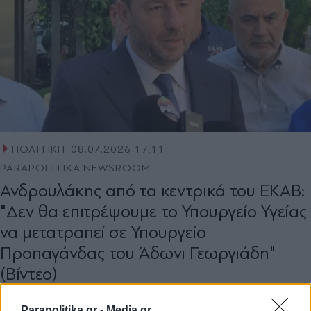
ΠΟΛΙΤΙΚΗ
08.07.2026 17:11
PARAPOLITIKA NEWSROOM
Ανδρουλάκης από τα κεντρικά του ΕΚΑΒ:
"Δεν θα επιτρέψουμε το Υπουργείο Υγείας
να μετατραπεί σε Υπουργείο
Προπαγάνδας του Άδωνι Γεωργιάδη"
(Βίντεο)
Parapolitika.gr -
Media.gr