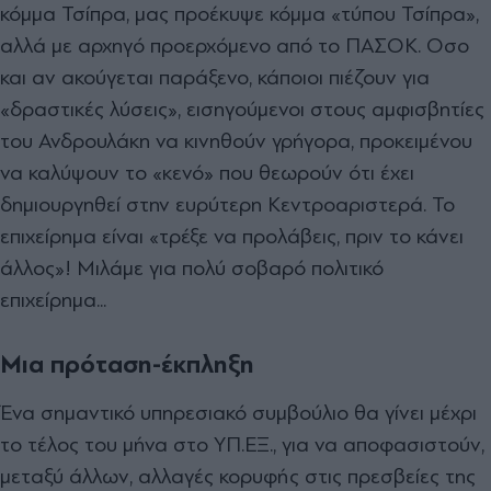
κόµµα Τσίπρα, µας προέκυψε κόµµα «τύπου Τσίπρα»,
αλλά µε αρχηγό προερχόµενο από το ΠΑΣΟΚ. Οσο
και αν ακούγεται παράξενο, κάποιοι πιέζουν για
«δραστικές λύσεις», εισηγούµενοι στους αµφισβητίες
του Ανδρουλάκη να κινηθούν γρήγορα, προκειµένου
να καλύψουν το «κενό» που θεωρούν ότι έχει
δηµιουργηθεί στην ευρύτερη Κεντροαριστερά. Το
επιχείρηµα είναι «τρέξε να προλάβεις, πριν το κάνει
άλλος»! Μιλάµε για πολύ σοβαρό πολιτικό
επιχείρηµα...
Μια πρόταση-έκπληξη
Ένα σηµαντικό υπηρεσιακό συµβούλιο θα γίνει µέχρι
το τέλος του µήνα στο ΥΠ.ΕΞ., για να αποφασιστούν,
µεταξύ άλλων, αλλαγές κορυφής στις πρεσβείες της