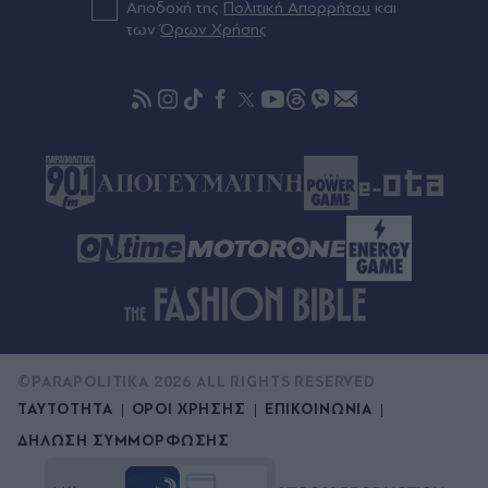
Αποδοχή της
Πολιτική Απορρήτου
και
αγροτικές επιδοτήσεις
των
Όρων Χρήσης
πριν μία ώρα
"Χτίζεται" το ενεργειακό πακέτο της ΔΕΘ - Έργα
1,1 δισ. ευρώ έως το 2028
©PARAPOLITIKA 2026 ALL RIGHTS RESERVED
ΤΑΥΤΟΤΗΤΑ
ΟΡΟΙ ΧΡΗΣΗΣ
ΕΠΙΚΟΙΝΩΝΙΑ
ΔΗΛΩΣΗ ΣΥΜΜΟΡΦΩΣΗΣ