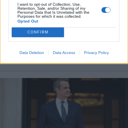
X
I want to opt-out of Collection, Use,
Retention, Sale, and/or Sharing of my
Personal Data that Is Unrelated with the
Purposes for which it was collected.
Opted Out
SECRET
25.01.2025 11:30
CONFIRM
ΓΙΩΡΓΟΣ ΠΙΕΡΡΟΣ
Η κεντροαριστερή μετωπική, η
στρατηγική Μητσοτάκη και η συµφωνία
Data Deletion
Data Access
Privacy Policy
κορυφής στο ΠΑΣΟΚ