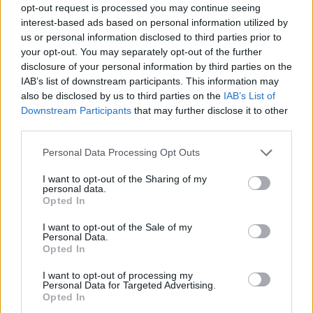
SECRET
18.04.2025 18:32
opt-out request is processed you may continue seeing
ΓΙΩΡΓΟΣ ΚΟΥΒΑΡΑΣ
interest-based ads based on personal information utilized by
us or personal information disclosed to third parties prior to
Το εθνικό σχέδιο για την αντιμετώπιση
your opt-out. You may separately opt-out of the further
της νεανικής παραβατικότητας, η
disclosure of your personal information by third parties on the
IAB’s list of downstream participants. This information may
δημοσκοπική κατρακύλα του ΣΥΡΙΖΑ και
also be disclosed by us to third parties on the
IAB’s List of
η γοητεία της "τιμωρού"
Εγγραφή στο newsletter
Downstream Participants
that may further disclose it to other
Κωνσταντοπούλου
third parties.
Personal Data Processing Opt Outs
I want to opt-out of the Sharing of my
personal data.
*
Opted In
Αποδέχομαι τους
όρους χρήσης
και την πολιτική απορρήτου
I want to opt-out of the Sale of my
Personal Data.
Opted In
Εγγραφή
I want to opt-out of processing my
Personal Data for Targeted Advertising.
Opted In