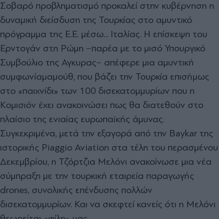
Σοβαρό προβληµατισµό προκαλεί στην κυβέρνηση η
δυναµική διείσδυση της Τουρκίας στο αµυντικό
πρόγραµµα της Ε.Ε. µέσω... Ιταλίας. Η επίσκεψη του
Ερντογάν στη Ρώµη −παρέα µε το µισό Υπουργικό
Συµβούλιο της Αγκυρας− απέφερε µια αµυντική
συµφωνίαµαµούθ, που βάζει την Τουρκία επισήµως
στο «παιχνίδι» των 100 δισεκατοµµυρίων που η
Κοµισιόν έχει ανακοινώσει πως θα διατεθούν στο
πλαίσιο της ενιαίας ευρωπαϊκής άµυνας.
Συγκεκριµένα, µετά την εξαγορά από την Baykar της
ιστορικής Piaggio Aviation στα τέλη του περασµένου
∆εκεµβρίου, η Τζόρτζια Μελόνι ανακοίνωσε µια νέα
σύµπραξη µε την τουρκική εταιρεία παραγωγής
drones, συνολικής επένδυσης πολλών
δισεκατοµµυρίων. Και να σκεφτεί κανείς ότι η Μελόνι
θεωρείται «φίλη» µας.