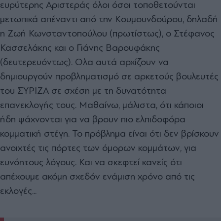
ευρύτερης Αριστεράς όλοι όσοι τοποθετούνται
µετωπικά απέναντι από την Κουµουνδούρου, δηλαδή
η Ζωή Κωνσταντοπούλου (πρωτίστως), ο Στέφανος
Κασσελάκης και ο Γιάνης Βαρουφάκης
(δευτερευόντως). Ολα αυτά αρχίζουν να
δηµιουργούν προβληµατισµό σε αρκετούς βουλευτές
του ΣΥΡΙΖΑ σε σχέση µε τη δυνατότητα
επανεκλογής τους. Μαθαίνω, µάλιστα, ότι κάποιοι
ήδη ψάχνονται για να βρουν πιο ελπιδοφόρα
κοµµατική στέγη. Το πρόβληµα είναι ότι δεν βρίσκουν
ανοιχτές τις πόρτες των όµορων κοµµάτων, για
ευνόητους λόγους. Και να σκεφτεί κανείς ότι
απέχουµε ακόµη σχεδόν ενάµιση χρόνο από τις
εκλογές...