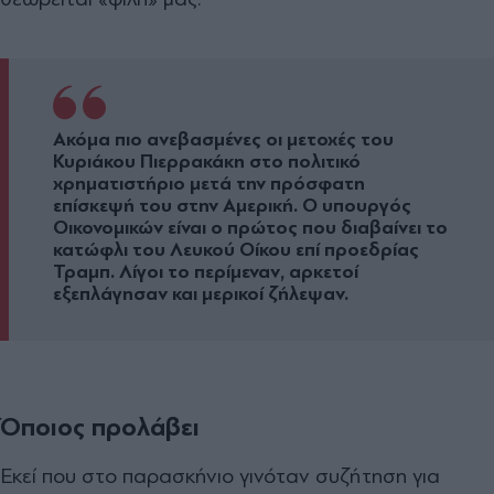
Ακόµα πιο ανεβασµένες οι µετοχές του
Κυριάκου Πιερρακάκη στο πολιτικό
χρηµατιστήριο µετά την πρόσφατη
επίσκεψή του στην Αµερική. Ο υπουργός
Οικονοµικών είναι ο πρώτος που διαβαίνει το
κατώφλι του Λευκού Οίκου επί προεδρίας
Τραµπ. Λίγοι το περίµεναν, αρκετοί
εξεπλάγησαν και µερικοί ζήλεψαν.
Όποιος προλάβει
Εκεί που στο παρασκήνιο γινόταν συζήτηση για