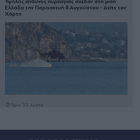
Υψηλός κίνδυνος πυρκαγιάς σχεδόν στη μισή
Ελλάδα την Παρασκευή 8 Αυγούστου - Δείτε τον
Χάρτη
Πριν 33 λεπτά
Καιρός: Ανεβαίνει η θερμοκρασία το
Σαββατοκύριακο, σε ποιες περιοχές θα βρέξει -
Ενισχυμένοι άνεμοι στο Αιγαίο (Βίντεο)
Πριν 41 λεπτά