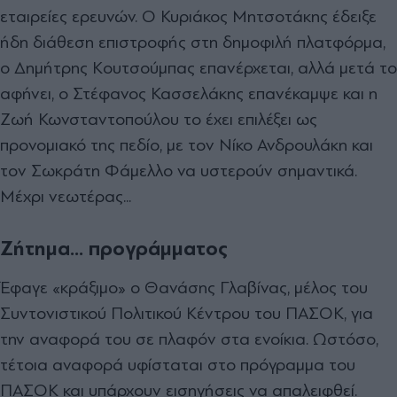
εταιρείες ερευνών. Ο Κυριάκος Μητσοτάκης έδειξε
ήδη διάθεση επιστροφής στη δηµοφιλή πλατφόρµα,
ο ∆ηµήτρης Κουτσούµπας επανέρχεται, αλλά µετά το
αφήνει, ο Στέφανος Κασσελάκης επανέκαµψε και η
Ζωή Κωνσταντοπούλου το έχει επιλέξει ως
προνοµιακό της πεδίο, µε τον Νίκο Ανδρουλάκη και
τον Σωκράτη Φάµελλο να υστερούν σηµαντικά.
Μέχρι νεωτέρας...
Ζήτημα... προγράμματος
Έφαγε «κράξιµο» ο Θανάσης Γλαβίνας, µέλος του
Συντονιστικού Πολιτικού Κέντρου του ΠΑΣΟΚ, για
την αναφορά του σε πλαφόν στα ενοίκια. Ωστόσο,
τέτοια αναφορά υφίσταται στο πρόγραµµα του
ΠΑΣΟΚ και υπάρχουν εισηγήσεις να απαλειφθεί.