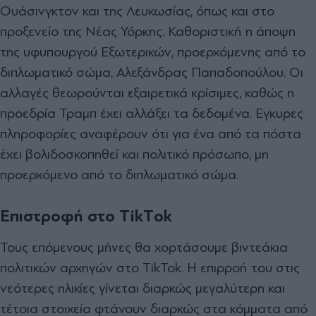
Ουάσινγκτον και της Λευκωσίας, όπως και στο
προξενείο της Νέας Υόρκης. Καθοριστική η άποψη
της υφυπουργού Εξωτερικών, προερχόµενης από το
διπλωµατικό σώµα, Αλεξάνδρας Παπαδοπούλου. Οι
αλλαγές θεωρούνται εξαιρετικά κρίσιµες, καθώς η
προεδρία Τραµπ έχει αλλάξει τα δεδοµένα. Εγκυρες
πληροφορίες αναφέρουν ότι για ένα από τα πόστα
έχει βολιδοσκοπηθεί και πολιτικό πρόσωπο, µη
προερχόµενο από το διπλωµατικό σώµα.
Επιστροφή στο ΤikΤok
Τους επόµενους µήνες θα χορτάσουµε βιντεάκια
πολιτικών αρχηγών στο TikTok. Η επιρροή του στις
νεότερες ηλικίες γίνεται διαρκώς µεγαλύτερη και
τέτοια στοιχεία φτάνουν διαρκώς στα κόµµατα από