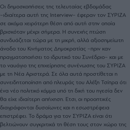
Οι δηµοσκοπήσεις της τελευταίας εβδοµάδας
−ιδιαίτερα αυτή της Interview− έφεραν τον ΣΥΡΙΖΑ
σε ακόµα χειρότερη θέση από αυτή στην οποία
βρισκόταν µέχρι σήµερα. Η συνεχής πτώση
συνδυάζεται τώρα µε τη µικρή, αλλά αξιοσηµείωτη
άνοδο του Κινήµατος ∆ηµοκρατίας −πριν καν
πραγµατοποιήσει το ιδρυτικό του Συνέδριο− και µε
το ναυάγιο της επιχείρησης συνένωσης του ΣΥΡΙΖΑ
µε τη Νέα Αριστερά. Σε όλα αυτά προστίθεται η
συνειδητοποίηση από πλευράς του Αλέξη Τσίπρα ότι
ένα νέο πολιτικό κόµµα υπό τη δική του ηγεσία δεν
θα είχε ιδιαίτερη απήχηση. Ετσι, οι προοπτικές
διαγράφονται δυσοίωνες και η εσωστρέφεια
επιστρέφει. Το δράµα για τον ΣΥΡΙΖΑ είναι ότι
βελτιώνουν συγκριτικά τη θέση τους στον χώρο της