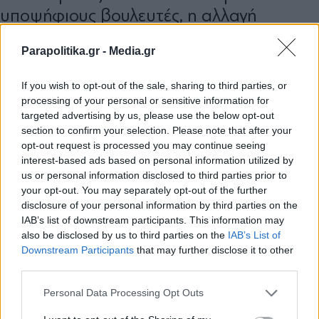
υποψήφιους βουλευτές, η αλλαγή
τακτικής Μαξίμου για Σαμαρά, το φαβορί
Parapolitika.gr -
Media.gr
για γραμματέας του ΠΑΣΟΚ και το ψέμα
με τον Παύλο Ντε Γκρες
If you wish to opt-out of the sale, sharing to third parties, or
processing of your personal or sensitive information for
targeted advertising by us, please use the below opt-out
section to confirm your selection. Please note that after your
opt-out request is processed you may continue seeing
interest-based ads based on personal information utilized by
us or personal information disclosed to third parties prior to
your opt-out. You may separately opt-out of the further
disclosure of your personal information by third parties on the
IAB’s list of downstream participants. This information may
also be disclosed by us to third parties on the
IAB’s List of
Εγγραφή στο newsletter
Downstream Participants
that may further disclose it to other
third parties.
Personal Data Processing Opt Outs