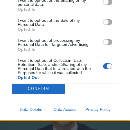
I want to opt-out of the Sharing of my
personal data.
ΠΟΛΙΤΙΚΗ
31.03.2026 06:15
*
Opted In
Αποδέχομαι τους
όρους χρήσης
PARAPOLITIKA NEWSROOM
και την πολιτική απορρήτου
I want to opt-out of the Sale of my
Συνέδριο ΠΑΣΟΚ: Κυριαρχία
Personal Data.
Ανδρουλάκη, νέους συσχετισμούς και
Opted In
Εγγραφή
νέους "παίκτες" έβγαλε η ψηφοφορία για
I want to opt-out of processing my
Personal Data for Targeted Advertising.
την ΚΕ - Έκπληξη η ισχυροποίηση
Opted In
Χριστοδουλάκη
X
I want to opt-out of Collection, Use,
Retention, Sale, and/or Sharing of my
Personal Data that Is Unrelated with the
Purposes for which it was collected.
Opted Out
CONFIRM
Data Deletion
Data Access
Privacy Policy