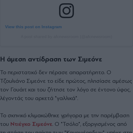
View this post on Instagram
A post shared by afcnewsroom (@afcnewsroom)
Η άμεση αντίδραση των Σιμεόνε
Το περιστατικό δεν πέρασε απαρατήρητο. Ο
Τζουλιάνο Σιμεόνε το είδε πρώτος, πλησίασε αμέσως
τον Γουάιτ και του ζήτησε τον λόγο σε έντονο ύφος,
λέγοντάς του αρκετά "γαλλικά".
Το σκηνικό κλιμακώθηκε γρήγορα με την παρέμβαση
του
Ντιέγκο Σιμεόνε
. Ο "Τσόλο", εξοργισμένος από
τη στάση του παίκτη των "Κανονιέρηδων", μπήκε στη