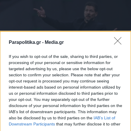
Parapolitika.gr -
Media.gr
If you wish to opt-out of the sale, sharing to third parties, or
processing of your personal or sensitive information for
targeted advertising by us, please use the below opt-out
section to confirm your selection. Please note that after your
opt-out request is processed you may continue seeing
ΑΘΛΗΤΙΚΑ ΝΕΑ
19.04.2026 22:20
interest-based ads based on personal information utilized by
ΓΙΩΡΓΟΣ ΜΠΟΚΟΛΟΣ
us or personal information disclosed to third parties prior to
Τσέλσι: Φαβορί ο Σιμεόνε να αναλάβει
your opt-out. You may separately opt-out of the further
disclosure of your personal information by third parties on the
τους "μπλε" το ερχόμενο καλοκαίρι
IAB’s list of downstream participants. This information may
also be disclosed by us to third parties on the
IAB’s List of
Εγγραφή στο newsletter
Downstream Participants
that may further disclose it to other
third parties.