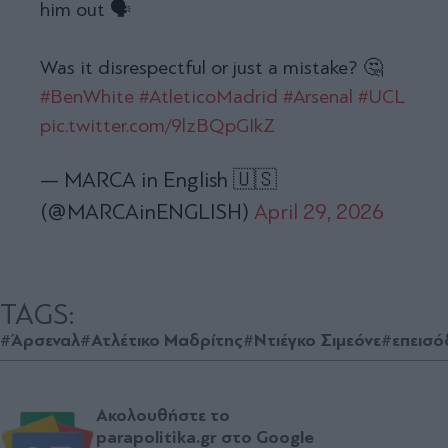
him out 🗣️
Was it disrespectful or just a mistake? 🤔
#BenWhite
#AtleticoMadrid
#Arsenal
#UCL
pic.twitter.com/9lzBQpGIkZ
— MARCA in English 🇺🇸
(@MARCAinENGLISH)
April 29, 2026
TAGS:
#Άρσεναλ
#Ατλέτικο Μαδρίτης
#Ντιέγκο Σιμεόνε
#επεισό
Ακολουθήστε το
parapolitika.gr στο Google