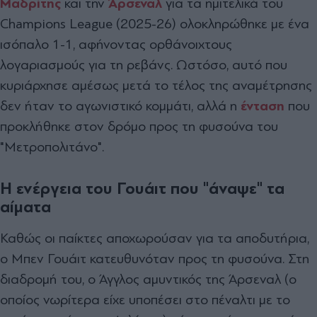
Μαδρίτης
και την
Άρσεναλ
για τα ημιτελικά του
Champions League (2025-26) ολοκληρώθηκε με ένα
ισόπαλο 1-1, αφήνοντας ορθάνοιχτους
λογαριασμούς για τη ρεβάνς. Ωστόσο, αυτό που
κυριάρχησε αμέσως μετά το τέλος της αναμέτρησης
δεν ήταν το αγωνιστικό κομμάτι, αλλά η
ένταση
που
προκλήθηκε στον δρόμο προς τη φυσούνα του
"Μετροπολιτάνο".
Η ενέργεια του Γουάιτ που "άναψε" τα
αίματα
Καθώς οι παίκτες αποχωρούσαν για τα αποδυτήρια,
ο Μπεν Γουάιτ κατευθυνόταν προς τη φυσούνα. Στη
διαδρομή του, ο Άγγλος αμυντικός της Άρσεναλ (ο
οποίος νωρίτερα είχε υποπέσει στο πέναλτι με το