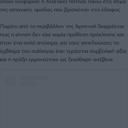
οποίο ισοφάρισε η Ατλέτικο) πάτησε πάνω στο σήμα
της ισπανικής ομάδας που βρισκόταν στο έδαφος.
Παρότι από το περιβάλλον της Άρσεναλ διαρρέεται
πως η κίνηση δεν είχε καμία πρόθεση πρόκλησης και
ήταν ένα απλό ατύχημα, για τους γηπεδούχους το
έμβλημα του συλλόγου έχει τεράστια συμβολική αξία
και η πράξη ερμηνεύτηκε ως ξεκάθαρη ασέβεια.