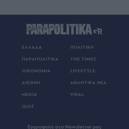
Ελαφονήσι: Παρκαδόρος συνελήφθη για έβδομη
φορά - Αστυνομικοί παρίσταναν τους τουρίστες
(Βίντεο)
08.08.2026 23:34
Αθηνών-Σουνίου: Σοβαρό τροχαίο από
αναστροφή ΙΧ - Συγκρούστηκε με μηχανή της
ΕΛΛΑΔΑ
ΠΟΛΙΤΙΚΗ
ΔΙΑΣ, δύο αστυνομικοί τραυματίες (Βίντεο)
ΠΑΡΑΠΟΛΙΤΙΚΑ
THE TIMES
08.08.2026 23:23
ΟΙΚΟΝΟΜΙΑ
LIFESTYLE
Μυστράς: "Ήταν λάθος η συμπεριφορά μου" - Τι
λέει ο 55χρονος που έκρυβε τον νεκρό πατέρα
ΔΙΕΘΝΗ
ΑΘΛΗΤΙΚΑ ΝΕΑ
του στον καταψύκτη (Βίντεο)
MEDIA
VIRAL
08.08.2026 23:15
QUIZ
Αντίπαλος Παναθηναϊκού: Πήρε το ντέρμπι με...
τα δεύτερα και ετοιμάζεται για την ρεβάνς η
ΤΣΣΚΑ 1948
Eγγραφείτε στο Newsletter μας