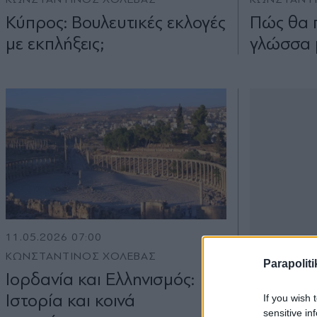
Κύπρος: Βουλευτικές εκλογές
Πώς θα 
µε εκπλήξεις;
γλώσσα 
11.05.2026 07:00
ΚΩΝΣΤΑΝΤΙΝΟΣ ΧΟΛΕΒΑΣ
Parapoliti
Ιορδανία και Ελληνισµός:
Ιστορία και κοινά
If you wish 
sensitive in