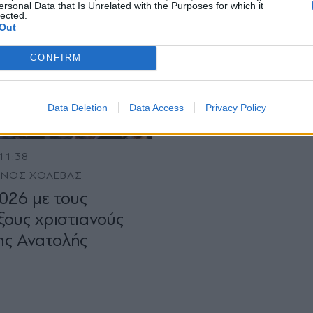
ersonal Data that Is Unrelated with the Purposes for which it
lected.
X
Out
CONFIRM
Data Deletion
Data Access
Privacy Policy
11:38
ΙΝΟΣ ΧΟΛΕΒΑΣ
026 µε τους
ους χριστιανούς
ης Ανατολής