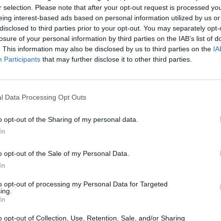
r selection. Please note that after your opt-out request is processed y
eing interest-based ads based on personal information utilized by us or
disclosed to third parties prior to your opt-out. You may separately opt-
losure of your personal information by third parties on the IAB’s list of
. This information may also be disclosed by us to third parties on the
IA
Participants
that may further disclose it to other third parties.
Εγγραφή στο
newsletter
l Data Processing Opt Outs
o opt-out of the Sharing of my personal data.
In
15:41
27.04.2026 07:01
ΙΝΟΣ ΧΟΛΕΒΑΣ
ΚΩΝΣΤΑΝΤΙΝΟΣ ΧΟΛΕΒ
*
o opt-out of the Sale of my Personal Data.
Αποδέχομαι τους
όρους χρήσης
ησή μας σε μία
Ο πραγµατιστής Ρ
In
και την πολιτική απορρήτου
ική προπαγάνδα
οι σχέσεις Βουλγαρ
to opt-out of processing my Personal Data for Targeted
ing.
Σκοπίων
Εγγραφή
In
o opt-out of Collection, Use, Retention, Sale, and/or Sharing