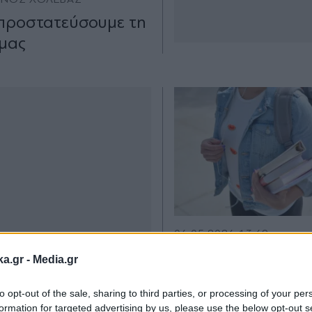
προστατεύσουμε τη
μας
06.05.2026 13:49
ΚΩΝΣΤΑΝΤΙΝΟΣ ΧΟΛΕΒ
ka.gr -
Media.gr
Ορθοδοξία και Ελ
στα νέα σχολικά β
to opt-out of the sale, sharing to third parties, or processing of your per
formation for targeted advertising by us, please use the below opt-out s