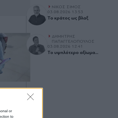
ΝΙΚΟΣ ΣΙΜΟΣ
03.08.2026 13:53
Το κράτος ως βλαξ
ΔΗΜΗΤΡΗΣ
ΠΑΠΑΓΓΕΛΟΠΟΥΛΟΣ
03.08.2026 12:41
Το υψηλότερο αξίωµα...
ΑΣ
ληνισμός
ιβλία
sonal or
ection to