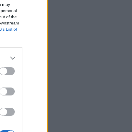
ou may
 personal
out of the
 downstream
B’s List of
ΑΣ
άντεφ και
ίας -