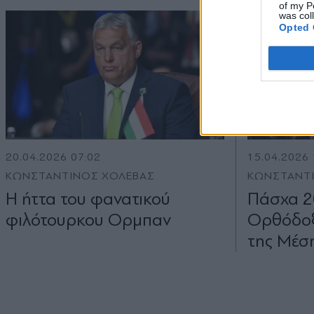
of my P
was col
Opted 
20.04.2026 07:02
15.04.2026 
ΚΩΝΣΤΑΝΤΙΝΟΣ ΧΟΛΕΒΑΣ
ΚΩΝΣΤΑΝΤ
Η ήττα του φανατικού
Πάσχα 2
φιλότουρκου Ορµπαν
Ορθόδοξ
της Μέσ