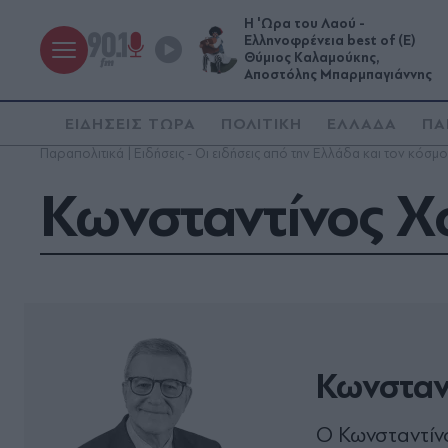
Η 'Ωρα του Λαού -
Ελληνοφρένεια best of (Ε)
Θύμιος Καλαμούκης,
Αποστόλης Μπαρμπαγιάννης
ΕΙΔΗΣΕΙΣ ΤΩΡΑ
ΠΟΛΙΤΙΚΗ
ΕΛΛΑΔΑ
ΠΑ
Παραπολιτικά | Ειδήσεις - Οι ειδήσεις από την Ελλάδα και τον κόσμο
Κωνσταντίνος Χ
Κωνσταν
Ο Κωνσταντίν