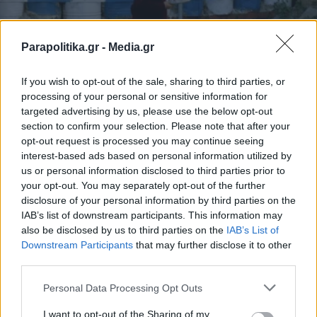
Parapolitika.gr -
Media.gr
02.08.2021 11:15
ΖΕΖΑ ΖΗΚΟΥ
If you wish to opt-out of the sale, sharing to third parties, or
Το Κυπριακό δεν λύνεται... Τώρα το
processing of your personal or sensitive information for
targeted advertising by us, please use the below opt-out
«Σχέδιο Taksim» υλοποιείται
section to confirm your selection. Please note that after your
opt-out request is processed you may continue seeing
interest-based ads based on personal information utilized by
us or personal information disclosed to third parties prior to
your opt-out. You may separately opt-out of the further
disclosure of your personal information by third parties on the
IAB’s list of downstream participants. This information may
also be disclosed by us to third parties on the
IAB’s List of
Εγγραφή στο newsletter
Downstream Participants
that may further disclose it to other
third parties.
Personal Data Processing Opt Outs
I want to opt-out of the Sharing of my