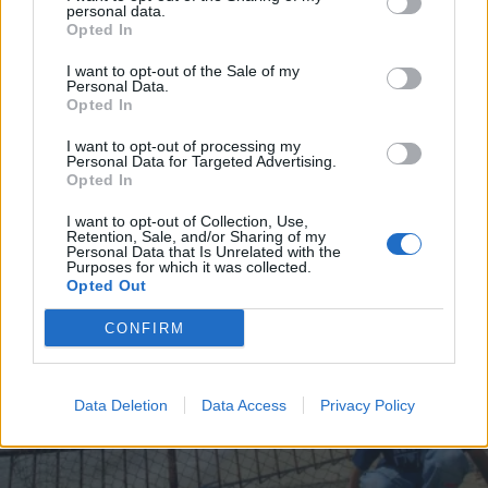
personal data.
*
Opted In
Αποδέχομαι τους
όρους χρήσης
και την πολιτική απορρήτου
I want to opt-out of the Sale of my
26.07.2021 11:51
Personal Data.
Opted In
ΖΕΖΑ ΖΗΚΟΥ
Εγγραφή
Αθήνα - Λευκωσία: Ένας εθνικός και
I want to opt-out of processing my
Personal Data for Targeted Advertising.
πολιτικός τραγέλαφος...
Opted In
X
I want to opt-out of Collection, Use,
Retention, Sale, and/or Sharing of my
Personal Data that Is Unrelated with the
Purposes for which it was collected.
Opted Out
CONFIRM
Data Deletion
Data Access
Privacy Policy