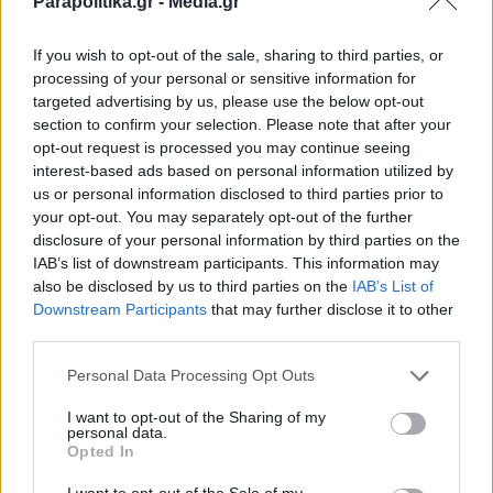
Parapolitika.gr -
Media.gr
If you wish to opt-out of the sale, sharing to third parties, or
processing of your personal or sensitive information for
targeted advertising by us, please use the below opt-out
section to confirm your selection. Please note that after your
LIFESTYLE
30.04.2025 19:52
opt-out request is processed you may continue seeing
interest-based ads based on personal information utilized by
PARAPOLITIKA NEWSROOM
us or personal information disclosed to third parties prior to
Βάσια Παναγοπούλου: "Έτσι πέθανε ο
your opt-out. You may separately opt-out of the further
πατέρας μας, δεν μπορείτε να
disclosure of your personal information by third parties on the
IAB’s list of downstream participants. This information may
φανταστείτε τι συνέβη"
also be disclosed by us to third parties on the
IAB’s List of
Εγγραφή στο newsletter
Downstream Participants
that may further disclose it to other
third parties.
Personal Data Processing Opt Outs
I want to opt-out of the Sharing of my
personal data.
*
Opted In
Αποδέχομαι τους
όρους χρήσης
και την πολιτική απορρήτου
I want to opt-out of the Sale of my