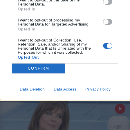
Personal Data.
Opted In
Εγγραφή
I want to opt-out of processing my
Personal Data for Targeted Advertising.
Opted In
X
I want to opt-out of Collection, Use,
Retention, Sale, and/or Sharing of my
LIFESTYLE
14.02.2025 18:27
Personal Data that Is Unrelated with the
Purposes for which it was collected.
PARAPOLITIKA NEWSROOM
Opted Out
Βάσια Παναγοπούλου: "Δεν θα
CONFIRM
συγχωρούσα την απιστία! Είναι λόγος για
να χωρίσω"
Data Deletion
Data Access
Privacy Policy