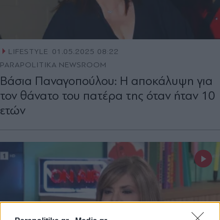
LIFESTYLE
01.05.2025 08:22
PARAPOLITIKA NEWSROOM
Βάσια Παναγοπούλου: Η αποκάλυψη για
τον θάνατο του πατέρα της όταν ήταν 10
ετών