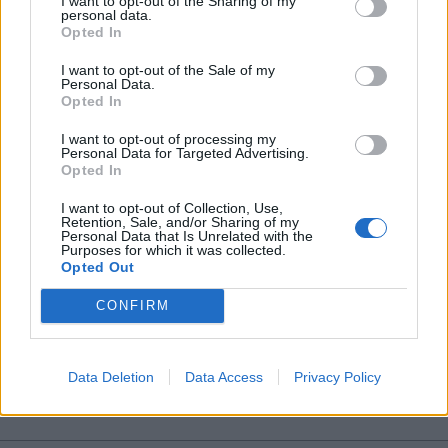
I want to opt-out of the Sharing of my
personal data.
*
Opted In
Αποδέχομαι τους
όρους χρήσης
και την πολιτική απορρήτου
I want to opt-out of the Sale of my
Personal Data.
Opted In
Εγγραφή
I want to opt-out of processing my
Personal Data for Targeted Advertising.
Opted In
X
I want to opt-out of Collection, Use,
Retention, Sale, and/or Sharing of my
Personal Data that Is Unrelated with the
Purposes for which it was collected.
Opted Out
ΔΙΕΘΝΗ
02.11.2025 16:50
CONFIRM
PARAPOLITIKA NEWSROOM
Ο Πρίγκιπας Άντριου "εξορίζεται" στο
Αμπού Ντάμπι: Η νέα ζωή του σε βίλα 10
Data Deletion
Data Access
Privacy Policy
εκατομμυρίων λιρών (Εικόνες)