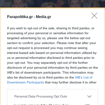
Parapolitika.gr -
Media.gr
If you wish to opt-out of the sale, sharing to third parties, or
processing of your personal or sensitive information for
targeted advertising by us, please use the below opt-out
section to confirm your selection. Please note that after your
opt-out request is processed you may continue seeing
ΔΙΕΘΝΗ
23.11.2025 15:42
interest-based ads based on personal information utilized by
us or personal information disclosed to third parties prior to
PARAPOLITIKA NEWSROOM
your opt-out. You may separately opt-out of the further
Στο παλάτι "Ελ Πάρντο" της Ισπανίας
disclosure of your personal information by third parties on the
σύσσωμη η οικογένεια Ντε Γκρες προς
IAB’s list of downstream participants. This information may
also be disclosed by us to third parties on the
IAB’s List of
τιμήν της βασίλισσας Σοφίας: Ποιοι
Εγγραφή στο newsletter
Downstream Participants
that may further disclose it to other
έδωσαν το "παρών" (Εικόνες & βίντεο)
third parties.
Personal Data Processing Opt Outs