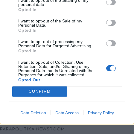
I want to opt-out of the Sharing of my
"Μέχρι το τέλος του 2025 θα
personal data.
*
Opted In
Αποδέχομαι τους
όρους χρήσης
κυκλοφορούν 900 νέα λεωφορεία"
και την πολιτική απορρήτου
I want to opt-out of the Sale of my
Personal Data.
Opted In
Εγγραφή
I want to opt-out of processing my
Personal Data for Targeted Advertising.
Opted In
X
I want to opt-out of Collection, Use,
Retention, Sale, and/or Sharing of my
Personal Data that Is Unrelated with the
Purposes for which it was collected.
Opted Out
CONFIRM
Data Deletion
Data Access
Privacy Policy
ΠΟΛΙΤΙΚΗ
29.05.2024 10:03
PARAPOLITIKA NEWSROOM