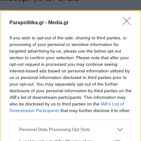
Parapolitika.gr -
Media.gr
If you wish to opt-out of the sale, sharing to third parties, or
processing of your personal or sensitive information for
targeted advertising by us, please use the below opt-out
section to confirm your selection. Please note that after your
opt-out request is processed you may continue seeing
interest-based ads based on personal information utilized by
us or personal information disclosed to third parties prior to
your opt-out. You may separately opt-out of the further
disclosure of your personal information by third parties on the
IAB’s list of downstream participants. This information may
also be disclosed by us to third parties on the
IAB’s List of
Εγγραφή στο newsletter
ΠΟΛΙΤΙΚΗ
03.07.2024 06:32
Downstream Participants
that may further disclose it to other
third parties.
PARAPOLITIKA NEWSROOM
Μητσοτάκης: Αιφνιδιαστική επίσκεψη στο
Personal Data Processing Opt Outs
αμαξοστάσιο λεωφορείων στου Ρέντη -