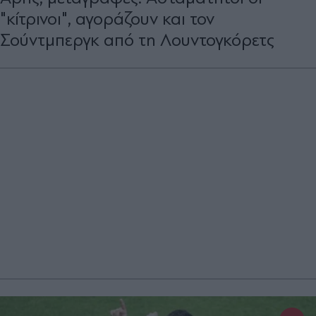
"κίτρινοι", αγοράζουν και τον
Σούντμπεργκ από τη Λουντογκόρετς