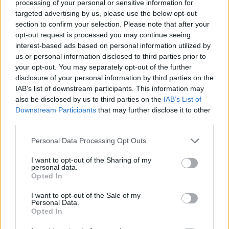
processing of your personal or sensitive information for
targeted advertising by us, please use the below opt-out
section to confirm your selection. Please note that after your
opt-out request is processed you may continue seeing
interest-based ads based on personal information utilized by
us or personal information disclosed to third parties prior to
your opt-out. You may separately opt-out of the further
disclosure of your personal information by third parties on the
IAB’s list of downstream participants. This information may
also be disclosed by us to third parties on the
IAB’s List of
Εγγραφή στο newsletter
Downstream Participants
that may further disclose it to other
third parties.
Personal Data Processing Opt Outs
ΑΘΛΗΤΙΚΑ ΝΕΑ
30.08.2024 00:22
I want to opt-out of the Sharing of my
personal data.
ΣΟΦΙΑ ΚΑΡΑΚΑΣΙΔΗ
*
Opted In
Αποδέχομαι τους
όρους χρήσης
Europa League, playoffs: "Σίφουνας"
και την πολιτική απορρήτου
I want to opt-out of the Sale of my
Άγιαξ, "καθάρισαν" Μπεσίκτας και
Personal Data.
Opted In
Μπράγκα!
Εγγραφή