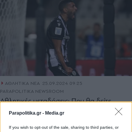
ΑΘΛΗΤΙΚΑ ΝΕΑ
25.09.2024 09:25
PARAPOLITIKA NEWSROOM
Αθλητικές μεταδόσεις: Που θα δείτε
Γαλατασαράι - ΠΑΟΚ και τις "μάχες" του
Parapolitika.gr -
Media.gr
Europa League
If you wish to opt-out of the sale, sharing to third parties, or