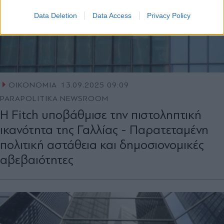
Data Deletion
Data Access
Privacy Policy
ΟΙΚΟΝΟΜΙΑ
13.09.2025 09:09
PARAPOLITIKA NEWSROOM
Η Fitch υποβάθμισε την πιστοληπτική
ικανότητα της Γαλλίας - Παρατεταμένη
πολιτική αστάθεια και δημοσιονομικές
αβεβαιότητες