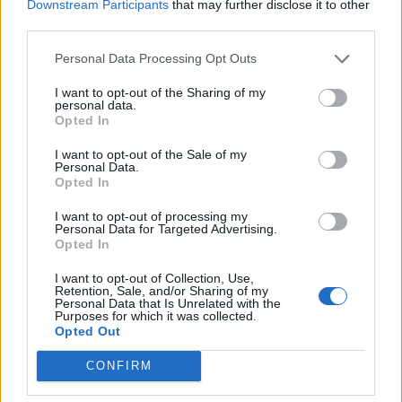
Downstream Participants
that may further disclose it to other
third parties.
Personal Data Processing Opt Outs
I want to opt-out of the Sharing of my
ΔΙΕΘΝΗ
13.09.2025 20:21
personal data.
*
Opted In
Αποδέχομαι τους
όρους χρήσης
PARAPOLITIKA NEWSROOM
και την πολιτική απορρήτου
Γαλλία: Πολιτική παράλυση μετά την
I want to opt-out of the Sale of my
Personal Data.
υποβάθμιση από τον οίκο Fitch -
Opted In
Εγγραφή
Αντιμέτωπη με το σημαντικότερο "crash
I want to opt-out of processing my
Personal Data for Targeted Advertising.
test" η κυβέρνηση
Opted In
X
I want to opt-out of Collection, Use,
Retention, Sale, and/or Sharing of my
Personal Data that Is Unrelated with the
Purposes for which it was collected.
Opted Out
CONFIRM