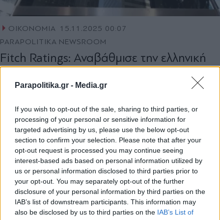
ΟΙΚΟΝΟΜΙΑ
15.11.2025 00:07
PARAPOLITIKA NEWSROOM
Fitch Ratings: Αναβάθμισε την ελληνική
οικονομία στη βαθμίδα ΒΒΒ με θετικές
προοπτικές - "Η Ελλάδα αλλάζει επίπεδο"
Parapolitika.gr -
Media.gr
το μήνυμα Πιερρακάκη
If you wish to opt-out of the sale, sharing to third parties, or
processing of your personal or sensitive information for
targeted advertising by us, please use the below opt-out
section to confirm your selection. Please note that after your
opt-out request is processed you may continue seeing
interest-based ads based on personal information utilized by
us or personal information disclosed to third parties prior to
your opt-out. You may separately opt-out of the further
disclosure of your personal information by third parties on the
IAB’s list of downstream participants. This information may
also be disclosed by us to third parties on the
IAB’s List of
Εγγραφή στο newsletter