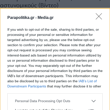
αστυνομικούς (Βίντεο)
Parapolitika.gr -
Media.gr
If you wish to opt-out of the sale, sharing to third parties, or
processing of your personal or sensitive information for
targeted advertising by us, please use the below opt-out
section to confirm your selection. Please note that after your
opt-out request is processed you may continue seeing
interest-based ads based on personal information utilized by
us or personal information disclosed to third parties prior to
your opt-out. You may separately opt-out of the further
disclosure of your personal information by third parties on the
IAB’s list of downstream participants. This information may
also be disclosed by us to third parties on the
IAB’s List of
Εγγραφή στο newsletter
Downstream Participants
that may further disclose it to other
third parties.
ΠΟΛΙΤΙΚΗ
08.06.2026 10:08
PARAPOLITIKA NEWSROOM
Personal Data Processing Opt Outs
Χρυσοχοΐδης για 37χρονο Παλαιστίνιο