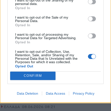
I want to opt-out of the Sharing of my
της Χαμάς: Στην ομολογία του είπε ότι
personal data.
*
Opted In
Αποδέχομαι τους
όρους χρήσης
προετοιμάζονταν ενέργειες και σε άλλες
και την πολιτική απορρήτου
I want to opt-out of the Sale of my
ευρωπαϊκές χώρες (Ηχητικό)
Personal Data.
Opted In
Εγγραφή
I want to opt-out of processing my
Personal Data for Targeted Advertising.
Opted In
X
I want to opt-out of Collection, Use,
Retention, Sale, and/or Sharing of my
Personal Data that Is Unrelated with the
Purposes for which it was collected.
Opted Out
CONFIRM
Data Deletion
Data Access
Privacy Policy
ΕΛΛΑΔΑ
08.06.2026 08:21