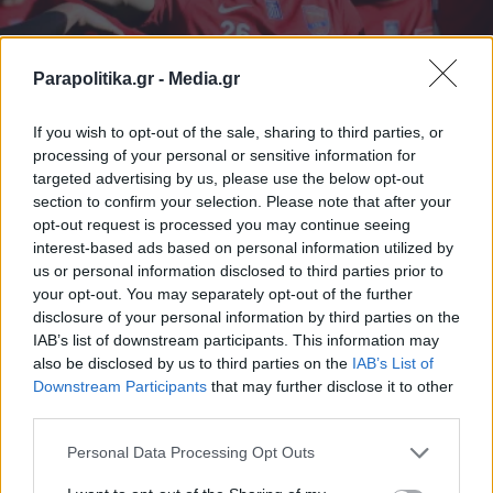
Parapolitika.gr -
Media.gr
If you wish to opt-out of the sale, sharing to third parties, or
ΑΘΛΗΤΙΚΑ ΝΕΑ
12.01.2025 13:40
processing of your personal or sensitive information for
ΣΟΦΙΑ ΚΑΡΑΚΑΣΙΔΗ
targeted advertising by us, please use the below opt-out
section to confirm your selection. Please note that after your
Πανιώνιος - Παναχαϊκή 3-1: Eπέστρεψε
opt-out request is processed you may continue seeing
στις νίκες με "λάμψη" Τσερίσεφ και
interest-based ads based on personal information utilized by
us or personal information disclosed to third parties prior to
συνεχίζει το... κυνήγι της κορυφής!
your opt-out. You may separately opt-out of the further
disclosure of your personal information by third parties on the
IAB’s list of downstream participants. This information may
also be disclosed by us to third parties on the
IAB’s List of
Εγγραφή στο newsletter
Downstream Participants
that may further disclose it to other
third parties.
Personal Data Processing Opt Outs