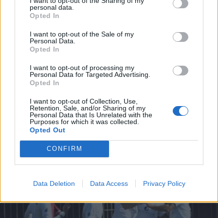
I want to opt-out of the Sharing of my
personal data.
*
Opted In
Αποδέχομαι τους
όρους χρήσης
και την πολιτική απορρήτου
I want to opt-out of the Sale of my
Personal Data.
Opted In
Εγγραφή
I want to opt-out of processing my
Personal Data for Targeted Advertising.
ΑΘΛΗΤΙΚΑ ΝΕΑ
09.01.2025 18:51
Opted In
ΧΑΡΑΛΑΜΠΟΣ ΜΑΝΙΑΤΗΣ
X
I want to opt-out of Collection, Use,
Παναχαϊκή - ΟΦΗ 1-2: Σφράγισαν την
Retention, Sale, and/or Sharing of my
Personal Data that Is Unrelated with the
πρόκριση στα ημιτελικά του Κυπέλλου
Purposes for which it was collected.
Opted Out
Ελλάδος οι Κρητικοί
CONFIRM
Data Deletion
Data Access
Privacy Policy