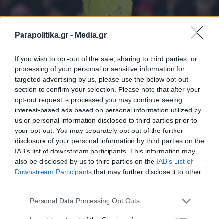
Parapolitika.gr -
Media.gr
If you wish to opt-out of the sale, sharing to third parties, or
ΑΘΛΗΤΙΚΑ ΝΕΑ
28.12.2025 20:45
processing of your personal or sensitive information for
PARAPOLITIKA NEWSROOM
targeted advertising by us, please use the below opt-out
section to confirm your selection. Please note that after your
Premier League: Πέρασε από την έδρα
opt-out request is processed you may continue seeing
της Πάλας η Τότεναμ, έσωσε το βαθμό ο
interest-based ads based on personal information utilized by
us or personal information disclosed to third parties prior to
Κάλβερτ - Λιούιν για την Λιντς
your opt-out. You may separately opt-out of the further
disclosure of your personal information by third parties on the
IAB’s list of downstream participants. This information may
also be disclosed by us to third parties on the
IAB’s List of
Εγγραφή στο newsletter
Downstream Participants
that may further disclose it to other
third parties.
Personal Data Processing Opt Outs