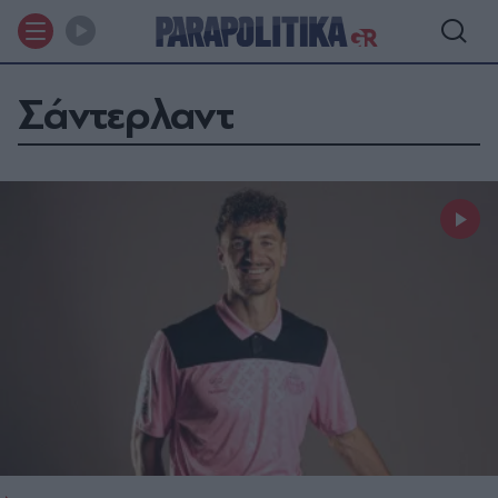
Σάντερλαντ