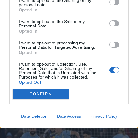
I want to opt-out of the Sharing of my
personal data.
*
Opted In
Αποδέχομαι τους
όρους χρήσης
και την πολιτική απορρήτου
I want to opt-out of the Sale of my
Personal Data.
Opted In
Εγγραφή
I want to opt-out of processing my
Personal Data for Targeted Advertising.
ΑΘΛΗΤΙΚΑ ΝΕΑ
04.12.2025 00:40
Opted In
PARAPOLITIKA NEWSROOM
X
I want to opt-out of Collection, Use,
Premier League: Βυθίστηκε ξανά στην
Retention, Sale, and/or Sharing of my
Personal Data that Is Unrelated with the
εσωστρέφεια η Λίβερπουλ, η Λιντς
Purposes for which it was collected.
Opted Out
"ταπείνωσε" την Τσέλσι!
CONFIRM
Data Deletion
Data Access
Privacy Policy