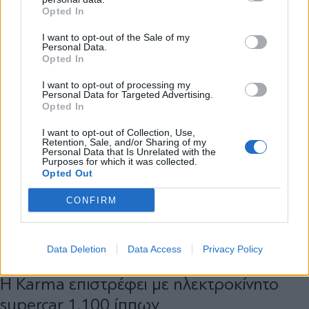
*
Opted In
Αποδέχομαι τους
όρους χρήσης
και την πολιτική απορρήτου
I want to opt-out of the Sale of my
Personal Data.
Opted In
Εγγραφή
I want to opt-out of processing my
Personal Data for Targeted Advertising.
Opted In
X
I want to opt-out of Collection, Use,
Retention, Sale, and/or Sharing of my
Personal Data that Is Unrelated with the
Purposes for which it was collected.
Opted Out
CONFIRM
AUTO
21.11.2019 18:00
Data Deletion
Data Access
Privacy Policy
PARAPOLITIKA NEWSROOM
H Karma επιστρέφει με ηλεκτροκίνητο
supercar 1.100 ίππων