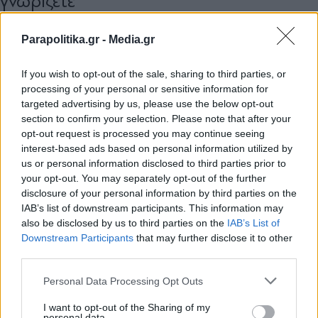
γνωρίζετε
Parapolitika.gr -
Media.gr
If you wish to opt-out of the sale, sharing to third parties, or
processing of your personal or sensitive information for
targeted advertising by us, please use the below opt-out
section to confirm your selection. Please note that after your
opt-out request is processed you may continue seeing
interest-based ads based on personal information utilized by
us or personal information disclosed to third parties prior to
your opt-out. You may separately opt-out of the further
disclosure of your personal information by third parties on the
IAB’s list of downstream participants. This information may
also be disclosed by us to third parties on the
IAB’s List of
Εγγραφή στο newsletter
Downstream Participants
that may further disclose it to other
AUTO
25.01.2020 06:38
third parties.
PARAPOLITIKA NEWSROOM
Personal Data Processing Opt Outs
Η Ferrari είναι το ισχυρότερο brand στον
I want to opt-out of the Sharing of my
κόσμο
personal data.