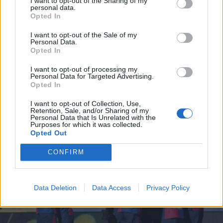
I want to opt-out of the Sharing of my
personal data.
*
Opted In
Αποδέχομαι τους
όρους χρήσης
και την πολιτική απορρήτου
I want to opt-out of the Sale of my
Personal Data.
ΑΘΛΗΤΙΚΑ ΝΕΑ
20.07.2025 16:35
Opted In
Εγγραφή
PARAPOLITIKA NEWSROOM
I want to opt-out of processing my
Personal Data for Targeted Advertising.
Παναθηναϊκός, μεταγραφές: Νέα
Opted In
διάσταση για Ουναΐ και Χιρόνα - Η
X
I want to opt-out of Collection, Use,
Μαρσέιγ αρνήθηκε την πρόταση
Retention, Sale, and/or Sharing of my
Personal Data that Is Unrelated with the
Purposes for which it was collected.
Opted Out
CONFIRM
Data Deletion
Data Access
Privacy Policy