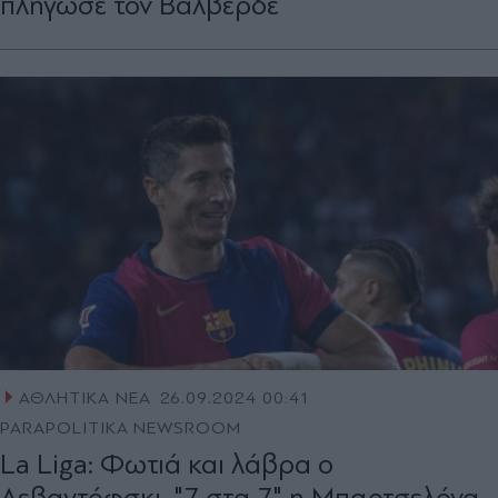
πλήγωσε τον Βαλβέρδε
ΑΘΛΗΤΙΚΑ ΝΕΑ
26.09.2024 00:41
PARAPOLITIKA NEWSROOM
La Liga: Φωτιά και λάβρα ο
Λεβαντόφσκι, "7 στα 7" η Μπαρτσελόνα