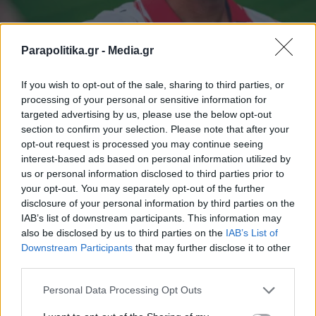
Parapolitika.gr -
Media.gr
ΑΘΛΗΤΙΚΑ ΝΕΑ
31.08.2025 00:00
PARAPOLITIKA NEWSROOM
If you wish to opt-out of the sale, sharing to third parties, or
Ουναΐ, μεταγραφές: Eυχαρίστησε τον
processing of your personal or sensitive information for
Παναθηναϊκό και εξήγησε τους λόγους
targeted advertising by us, please use the below opt-out
section to confirm your selection. Please note that after your
που επέλεξε τη Χιρόνα!
opt-out request is processed you may continue seeing
interest-based ads based on personal information utilized by
us or personal information disclosed to third parties prior to
your opt-out. You may separately opt-out of the further
disclosure of your personal information by third parties on the
IAB’s list of downstream participants. This information may
also be disclosed by us to third parties on the
IAB’s List of
Εγγραφή στο newsletter
Downstream Participants
that may further disclose it to other
third parties.
Personal Data Processing Opt Outs