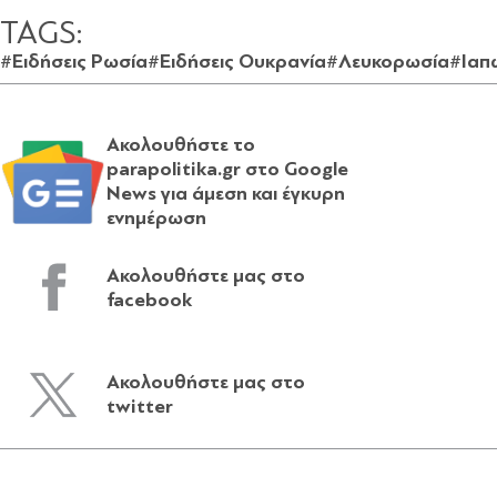
TAGS:
#Ειδήσεις Ρωσία
#Ειδήσεις Ουκρανία
#Λευκορωσία
#Ιαπ
Ακολουθήστε το
parapolitika.gr στο Google
News για άμεση και έγκυρη
ενημέρωση
Ακολουθήστε μας στο
facebook
Ακολουθήστε μας στο
twitter