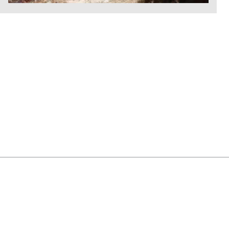
Πριν 31 λεπτά
Παναθηναϊκός: Έτοιμος για το ντεμπούτο του ο
Λιβάι Γκαρσία κόντρα στην ΤΣΣΚΑ Σόφιας
Πριν 34 λεπτά
Ρωσία: Επίθεση της Ουκρανίας με drones σε δύο
διυλιστήρια πετρελαίου (Βίντεο)
Πριν 47 λεπτά
Λάρισα: Συναγερμός για την εξαφάνιση
72χρονης που πάσχει από άνοια - Σε πιθανό
κίνδυνο η ζωή της (Εικόνα)
Πριν 48 λεπτά
Τουρνάς: "51 εναέρια μέσα δεν μπόρεσαν να
κάνουν ρίψεις στην Αττικοβοιωτία, οι επίγειες
πυροσβεστικές δυνάμεις έδωσαν μια εξαιρετικά
δύσκολη μάχη"