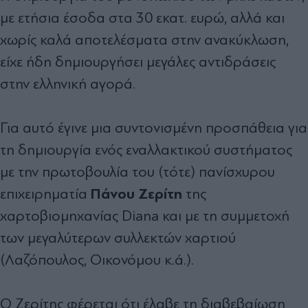
µε ετήσια έσοδα στα 30 εκατ. ευρώ, αλλά και
χωρίς καλά αποτελέσµατα στην ανακύκλωση,
είχε ήδη δηµιουργήσει µεγάλες αντιδράσεις
στην ελληνική αγορά.
Για αυτό έγινε µια συντονισµένη προσπάθεια για
τη δηµιουργία ενός εναλλακτικού συστήµατος
µε την πρωτοβουλία του (τότε) πανίσχυρου
Πάνου Ζερίτη
επιχειρηµατία
της
χαρτοβιοµηχανίας Diana και µε τη συµµετοχή
των µεγαλύτερων συλλεκτών χαρτιού
(Λαζόπουλος, Οικονόµου κ.ά.).
Ο Ζερίτης φέρεται ότι έλαβε τη διαβεβαίωση