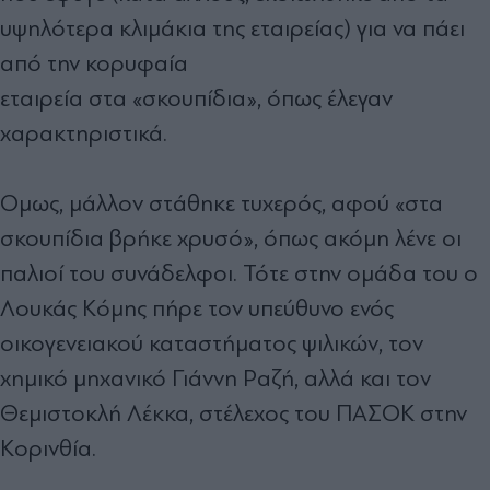
υψηλότερα κλιµάκια της εταιρείας) για να πάει
από την κορυφαία
εταιρεία στα «σκουπίδια», όπως έλεγαν
χαρακτηριστικά.
Οµως, µάλλον στάθηκε τυχερός, αφού «στα
σκουπίδια βρήκε χρυσό», όπως ακόµη λένε οι
παλιοί του συνάδελφοι. Τότε στην οµάδα του ο
Λουκάς Κόµης πήρε τον υπεύθυνο ενός
οικογενειακού καταστήµατος ψιλικών, τον
χηµικό µηχανικό Γιάννη Ραζή, αλλά και τον
Θεµιστοκλή Λέκκα, στέλεχος του ΠΑΣΟΚ στην
Κορινθία.