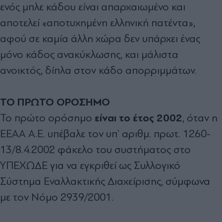
ενός µπλε κάδου είναι απαρχαιωµένο και
αποτελεί «αποτυχηµένη ελληνική πατέντα»,
αφού σε καµία άλλη χώρα δεν υπάρχει ένας
µόνο κάδος ανακύκλωσης, και µάλιστα
ανοικτός, δίπλα στον κάδο απορριµµάτων.
ΤΟ ΠΡΩΤΟ ΟΡΟΣΗΜΟ
είναι το έτος 2002
Το πρώτο ορόσηµο
, όταν η
ΕΕΑΑ Α.Ε. υπέβαλε τον υπ’ αριθµ. πρωτ. 1260-
13/8.4.2002 φάκελο του συστήµατος στο
ΥΠΕΧΩ∆Ε για να εγκριθεί ως Συλλογικό
Σύστηµα Εναλλακτικής ∆ιαχείρισης, σύµφωνα
µε τον Νόµο 2939/2001.