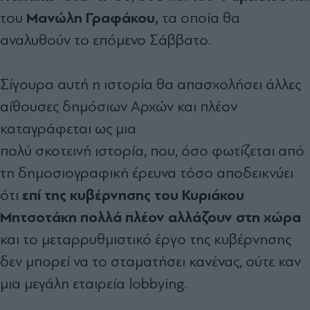
Μανώλη Γραφάκου,
του
τα οποία θα
αναλυθούν το επόµενο Σάββατο.
Σίγουρα αυτή η ιστορία θα απασχολήσει άλλες
αίθουσες δηµόσιων Αρχών και πλέον
καταγράφεται ως µια
πολύ σκοτεινή ιστορία, που, όσο φωτίζεται από
τη δηµοσιογραφική έρευνα τόσο αποδεικνύει
επί της κυβέρνησης του Κυριάκου
ότι
Μητσοτάκη πολλά πλέον αλλάζουν στη χώρα
και το µεταρρυθµιστικό έργο της κυβέρνησης
δεν µπορεί να το σταµατήσει κανένας, ούτε καν
µια µεγάλη εταιρεία lobbying.