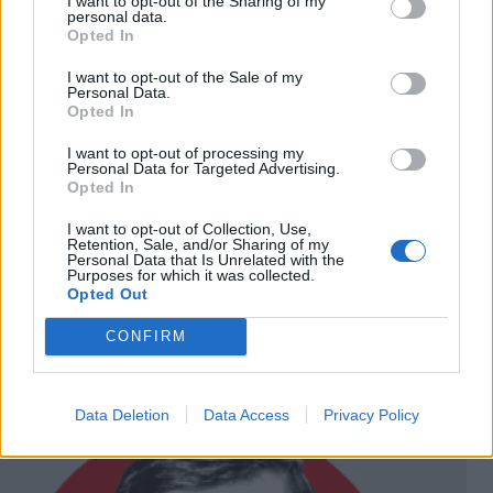
I want to opt-out of the Sharing of my
Aπό τη Βάσω Παπανδρέου έως τον Μανώλη
personal data.
*
Opted In
Αποδέχομαι τους
όρους χρήσης
Γραφάκο...
και την πολιτική απορρήτου
I want to opt-out of the Sale of my
Personal Data.
Opted In
Η συνεχιζόμενη δημοσιογραφική έρευνα από τα
Εγγραφή
I want to opt-out of processing my
«ΠΑΡΑΠΟΛΙΤΙΚΑ» έχει αναδείξει πολλές
Personal Data for Targeted Advertising.
Opted In
σκοτεινές πλευρές της λειτουργίας των µπλε
X
κάδων της ΕΕΑΑ Α.Ε., που κάποιοι (οι οποίοι
I want to opt-out of Collection, Use,
Retention, Sale, and/or Sharing of my
Personal Data that Is Unrelated with the
σιγά-σιγά αποκαλύπτονται από την έρευνα)
Purposes for which it was collected.
Opted Out
είχαν προσπαθήσει να κρύψουν για χρόνια.
CONFIRM
Data Deletion
Data Access
Privacy Policy