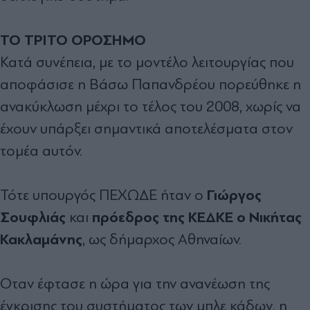
ΤΟ ΤΡΙΤΟ ΟΡΟΣΗΜΟ
Κατά συνέπεια, µε το µοντέλο λειτουργίας που
αποφάσισε η Βάσω Παπανδρέου πορεύθηκε η
ανακύκλωση µέχρι το τέλος του 2008, χωρίς να
έχουν υπάρξει σηµαντικά αποτελέσµατα στον
τοµέα αυτόν.
Γιώργος
Τότε υπουργός ΠΕΧΩ∆Ε ήταν ο
Σουφλιάς
πρόεδρος της ΚΕ∆ΚΕ ο Νικήτας
και
Κακλαµάνης
, ως δήµαρχος Αθηναίων.
Οταν έφτασε η ώρα για την ανανέωση της
έγκρισης του συστήµατος των µπλε κάδων, η