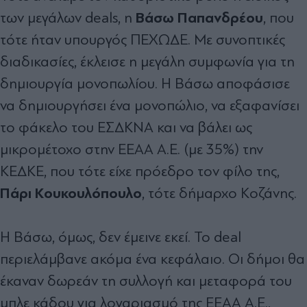
Βάσω Παπανδρέου
των µεγάλων deals, η
, που
τότε ήταν υπουργός ΠΕΧΩ∆Ε. Με συνοπτικές
διαδικασίες, έκλεισε η µεγάλη συµφωνία για τη
δηµιουργία µονοπωλίου. Η Βάσω αποφάσισε
να δηµιουργήσει ένα µονοπώλιο, να εξαφανίσει
το φάκελο του ΕΣ∆ΚΝΑ και να βάλει ως
µικροµέτοχο στην ΕΕΑΑ Α.Ε. (µε 35%) την
ΚΕ∆ΚΕ, που τότε είχε πρόεδρο τον φίλο της,
Πάρι Κουκουλόπουλο
, τότε δήµαρχο Κοζάνης.
Η Βάσω, όµως, δεν έµεινε εκεί. Το deal
περιελάµβανε ακόµα ένα κεφάλαιο. Οι δήµοι θα
έκαναν δωρεάν τη συλλογή και µεταφορά του
µπλε κάδου για λογαριασµό της ΕΕΑΑ Α.Ε.,