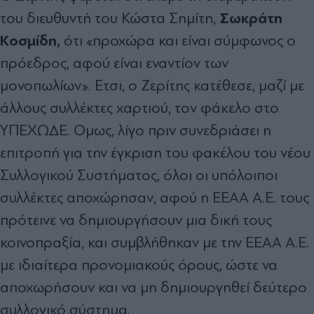
Σωκράτη
του διευθυντή του Κώστα Σηµίτη,
Κοσµίδη,
ότι «προχώρα και είναι σύµφωνος ο
πρόεδρος, αφού είναι εναντίον των
µονοπωλίων». Ετσι, ο Ζερίτης κατέθεσε, µαζί µε
άλλους συλλέκτες χαρτιού, τον φάκελο στο
ΥΠΕΧΩ∆Ε. Οµως, λίγο πριν συνεδριάσει η
επιτροπή για την έγκριση του φακέλου του νέου
Συλλογικού Συστήµατος, όλοι οι υπόλοιποι
συλλέκτες αποχώρησαν, αφού η ΕΕΑΑ Α.Ε. τους
πρότεινε να δηµιουργήσουν µια δική τους
κοινοπραξία, και συµβλήθηκαν µε την ΕΕΑΑ Α.Ε.
µε ιδιαίτερα προνοµιακούς όρους, ώστε να
αποχωρήσουν και να µη δηµιουργηθεί δεύτερο
συλλογικό σύστηµα.