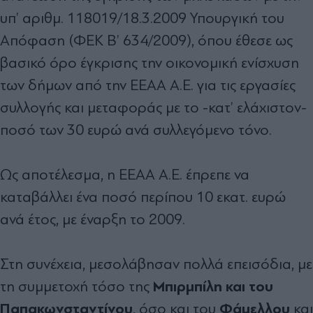
υπ’ αριθµ. 118019/18.3.2009 Υπουργική του
Απόφαση (ΦΕΚ Β’ 634/2009), όπου έθεσε ως
βασικό όρο έγκρισης την οικονοµική ενίσχυση
των δήµων από την ΕΕΑΑ Α.Ε. για τις εργασίες
συλλογής και µεταφοράς µε το -κατ’ ελάχιστον-
ποσό των 30 ευρώ ανά συλλεγόµενο τόνο.
Ως αποτέλεσµα, η ΕΕΑΑ Α.Ε. έπρεπε να
καταβάλλει ένα ποσό περίπου 10 εκατ. ευρώ
ανά έτος, µε έναρξη το 2009.
Στη συνέχεια, µεσολάβησαν πολλά επεισόδια, µε
Μπιρµπίλη και του
τη συµµετοχή τόσο της
Παπακωνσταντίνου
Φάµελλου
, όσο και του
και