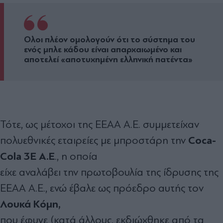
Ολοι πλέον ομολογούν ότι το σύστημα του
ενός μπλε κάδου είναι απαρχαιωμένο και
αποτελεί «αποτυχημένη ελληνική πατέντα»
Τότε, ως µέτοχοι της ΕΕΑΑ Α.Ε. συµµετείχαν
Coca-
πολυεθνικές εταιρείες µε µπροστάρη την
Cola 3E A.E
., η οποία
είχε αναλάβει την πρωτοβουλία της ίδρυσης της
ΕΕΑΑ Α.Ε., ενώ έβαλε ως πρόεδρο αυτής τον
Λουκά Κόµη,
που έφυγε (κατά άλλους, εκδιώχθηκε από τα