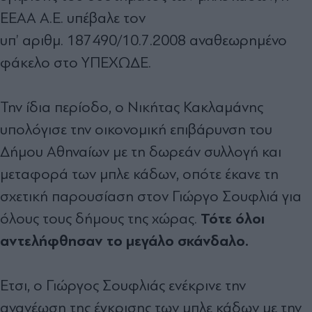
ΕΕΑΑ Α.Ε. υπέβαλε τον
υπ’ αριθµ. 187490/10.7.2008 αναθεωρηµένο
φάκελο στο ΥΠΕΧΩ∆Ε.
Την ίδια περίοδο, ο Νικήτας Κακλαµάνης
υπολόγισε την οικονοµική επιβάρυνση του
∆ήµου Αθηναίων µε τη δωρεάν συλλογή και
µεταφορά των µπλε κάδων, οπότε έκανε τη
σχετική παρουσίαση στον Γιώργο Σουφλιά για
Τότε όλοι
όλους τους δήµους της χώρας.
αντελήφθησαν το µεγάλο σκάνδαλο.
Ετσι, ο Γιώργος Σουφλιάς ενέκρινε την
ανανέωση της έγκρισης των µπλε κάδων µε την