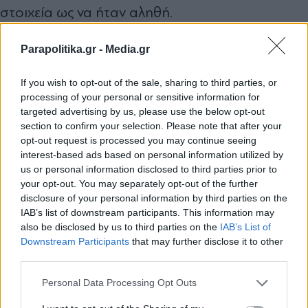
στοιχεία ως να ήταν αληθή.
Parapolitika.gr -
Media.gr
Oπως έχουν γράψει τα «Π», είναι σαφές ότι έχει
έχουν ανοίξει
ανοίξει ο «ασκός του Αιόλου» και
If you wish to opt-out of the sale, sharing to third parties, or
processing of your personal or sensitive information for
τα στόµατα στον ΕΟΑΝ
και στο υπουργείο
targeted advertising by us, please use the below opt-out
Περιβάλλοντος,
ενώ ο φάκελος που
section to confirm your selection. Please note that after your
opt-out request is processed you may continue seeing
επεξεργάζονται οι αρµόδιες δηµόσιες Αρχές
interest-based ads based on personal information utilized by
συνεχώς µεγαλώνει από τη δηµοσιογραφική
us or personal information disclosed to third parties prior to
your opt-out. You may separately opt-out of the further
έρευνα, χωρίς να µπορούν να κάνουν τίποτα
disclosure of your personal information by third parties on the
Μανώλης Γραφάκος
ούτε ο
(αφού σύντοµα
IAB’s list of downstream participants. This information may
also be disclosed by us to third parties on the
IAB’s List of
αναµένεται να τον καλέσουν για παροχή
Εγγραφή στο newsletter
Downstream Participants
that may further disclose it to other
Θωµάς Βαρβιτσιώτης
εξηγήσεων) ούτε ο
της
third parties.
γνωστής εταιρείας V+O.
Personal Data Processing Opt Outs