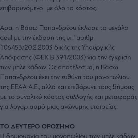
επιβαρυνόµενοι µε όλο το κόστος.
Αρα, η Βάσω Παπανδρέου έκλεισε το µεγάλο
deal µε την έκδοση της υπ’ αριθµ.
106453/20.2.2003 δικής της Υπουργικής
Απόφασης (ΦΕΚ Β 391/2003) για την έγκριση
των µπλε κάδων. Ως αποτέλεσµα, η Βάσω
Παπανδρέου έχει την ευθύνη του µονοπωλίου
της ΕΕΑΑ Α.Ε., αλλά και επιβάρυνε τους δήµους
µε το συνολικό κόστος συλλογής και µεταφοράς
για λογαριασµό µιας ανώνυµης εταιρείας.
ΤΟ ΔΕΥΤΕΡΟ ΟΡΟΣΗΜΟ
Η δηµιουργία του µονοπωλίου των µπλε κάδων,