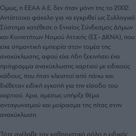
Οµως, η ΕΕΑΑ Α.Ε. δεν ήταν µόνη της το 2002.
Αντίστοιχο φάκελο για να εγκριθεί ως Συλλογικό
Σύστηµα κατέθεσε ο Ενιαίος Σύνδεσµος ∆ήµων
και Κοινοτήτων Νοµού Αττικής (ΕΣ- ∆ΚΝΑ), που
είχε σηµαντική εµπειρία στον τοµέα της
ανακύκλωσης, αφού είχε ήδη ξεκινήσει ένα
πρόγραµµα ανακύκλωσης χαρτιού µε ειδικούς
κάδους, που ήταν κλειστοί από πάνω και
διέθεταν ειδική εγκοπή για την είσοδο του
χαρτιού. Αρα, αµέσως υπήρξε θέµα
ανταγωνισµού και µοίρασµα της πίτας στην
ανακύκλωση.
Τότε ανέλαβε τον καθοριστικό ρόλο η ειδικός