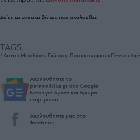
Δείτε το σχετικό βίντεο που ακολουθεί:
TAGS:
#Δανάη Μιχαλάκη
#Γιώργος Παπαγεωργίου
#Γέννησε
#γέ
Ακολουθήστε το
parapolitika.gr στο Google
News για άμεση και έγκυρη
ενημέρωση
Ακολουθήστε μας στο
facebook