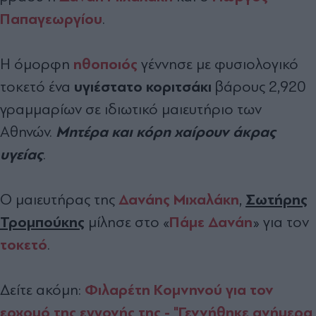
Παπαγεωργίου
.
ηθοποιός
H όμορφη
γέννησε με φυσιολογικό
υγιέστατο κοριτσάκι
τοκετό ένα
βάρους 2,920
γραμμαρίων σε ιδιωτικό μαιευτήριο των
Μητέρα και κόρη χαίρουν άκρας
Αθηνών.
υγείας
.
Δανάης Μιχαλάκη
Σωτήρης
Ο μαιευτήρας της
,
Τρομπούκης
Πάμε Δανάη
μίλησε στο «
» για τον
τοκετό
.
Φιλαρέτη Κομνηνού για τον
Δείτε ακόμη:
ερχομό της εγγονής της - "Γεννήθηκε ανήμερα