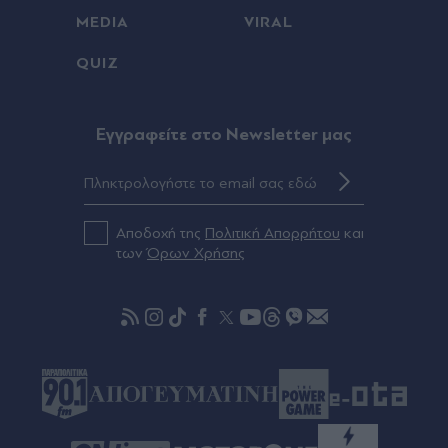
MEDIA
VIRAL
Ανδρομάχη: Ποζάρει μέσα στη θάλασσα με
πολύχρωμο μπικίνι ασορτί μπολερό - "Μπανάκι"
QUIZ
(Εικάνα)
Πριν 48 λεπτά
Eγγραφείτε στο Newsletter μας
"Σεισμός" στην Τραπεζούντα για Σαλάχ: Πάνω
από 30.000 οπαδοί αποθέωσαν τον Αιγύπτιο
στην παρουσίασή του! (Εικόνες & βίντεο)
Αποδοχή της
Πολιτική Απορρήτου
και
Πριν 58 λεπτά
των
Όρων Χρήσης
Ρόδος: Στο νοσοκομείο ναυτικός μετά από
τραυματισμό κατά την πρόσδεση πλοίου στο
λιμάνι