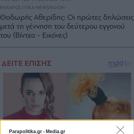
PARAPOLITIKA NEWSROOM
Θοδωρής Αθερίδης: Οι πρώτες δηλώσεις
μετά τη γέννηση του δεύτερου εγγονού
του (Βίντεο - Εικόνες)
Parapolitika.gr -
Media.gr