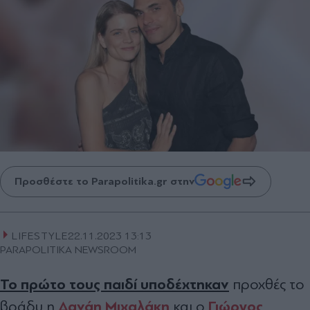
Προσθέστε το Parapolitika.gr στην
LIFESTYLE
22.11.2023 13:13
PARAPOLITIKA NEWSROOM
Το πρώτο τους παιδί υποδέχτηκαν
προχθές το
Δανάη Μιχαλάκη
Γιώργος
βράδυ η
και ο