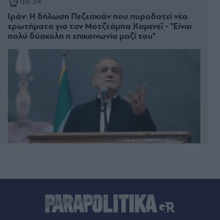
00:34
Ιράν: Η δήλωση Πεζεσκιάν που πυροδοτεί νέα
ερωτήματα για τον Μοτζτάμπα Χαμενεΐ - "Είναι
πολύ δύσκολη η επικοινωνία μαζί του"
00:33
Μυστράς: "Δεν ήταν οικονομικό το κίνητρο" - Τι
λέει ο συνήγορος του 55χρονου που κρατούσε
τον νεκρό πατέρα του στον καταψύκτη (Βίντεο)