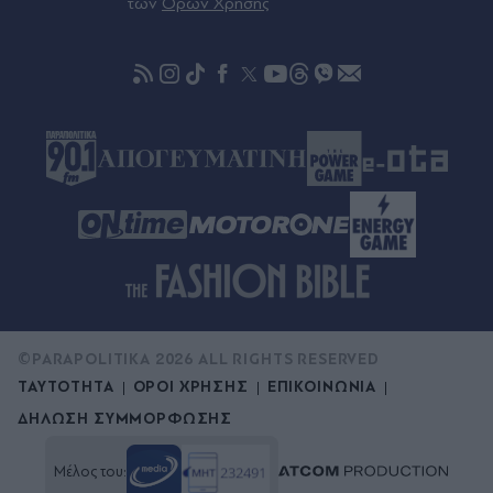
των
Όρων Χρήσης
συνεπάγεται άρση των λιμανιών του Ιράν από τις
ΗΠΑ
07.08.2026 23:41
Στα χαρακώματα Ισπανία & Ιταλία λόγω
Θέουτα: Η κυβέρνηση Σάντσεθ ανακοίνωσε και
αυτή ελέγχους στα σύνορα, η Ρώμη "δεν δέχεται
τελεσίγραφα" (Βίντεο)
©PARAPOLITIKA 2026 ALL RIGHTS RESERVED
ΤΑΥΤΟΤΗΤΑ
ΟΡΟΙ ΧΡΗΣΗΣ
ΕΠΙΚΟΙΝΩΝΙΑ
ΔΗΛΩΣΗ ΣΥΜΜΟΡΦΩΣΗΣ
Μέλος του: