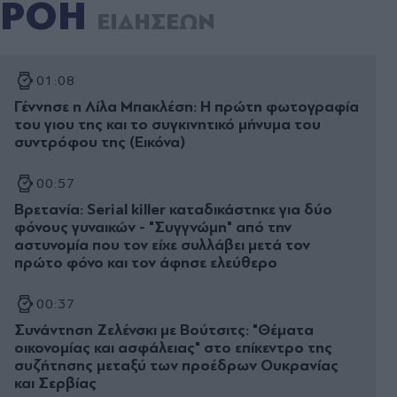
ΡΟΗ
ΕΙΔΗΣΕΩΝ
01:08
Γέννησε η Λίλα Μπακλέση: Η πρώτη φωτογραφία
του γιου της και το συγκινητικό μήνυμα του
συντρόφου της (Εικόνα)
00:57
Βρετανία: Serial killer καταδικάστηκε για δύο
φόνους γυναικών - "Συγγνώμη" από την
αστυνομία που τον είχε συλλάβει μετά τον
πρώτο φόνο και τον άφησε ελεύθερο
00:37
Συνάντηση Ζελένσκι με Βούτσιτς: "Θέματα
οικονομίας και ασφάλειας" στο επίκεντρο της
συζήτησης μεταξύ των προέδρων Ουκρανίας
και Σερβίας