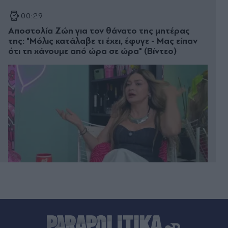
00:29
Αποστολία Ζώη για τον θάνατο της μητέρας
της: "Μόλις κατάλαβε τι έχει, έφυγε - Μας είπαν
ότι τη χάνουμε από ώρα σε ώρα" (Βίντεο)
00:20
Άλιμος: Υπό έλεγχο η φωτιά που ξέσπασε σε
κατάστημα ναυτιλιακών ειδών