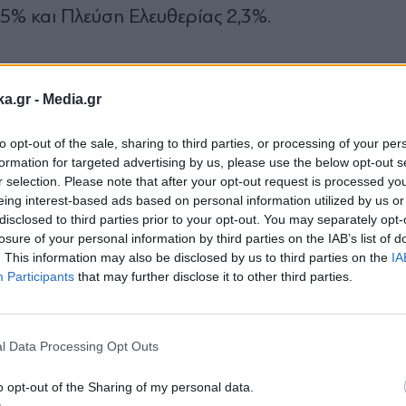
,5% και Πλεύση Ελευθερίας 2,3%.
tron Analysis το Mega που προβλήθηκε μια ημ
ka.gr -
Media.gr
 ψήφου η ΝΔ συγκεντρώνει το 30% με τον ΣΥΡ
,7 ποσοστιαία μονάδα σε σύγκριση με την πρ
to opt-out of the sale, sharing to third parties, or processing of your per
 το ΠAΣΟΚ με 10,6%
, το ΚΚΕ με 8,1% και η Ελλ
formation for targeted advertising by us, please use the below opt-out s
r selection. Please note that after your opt-out request is processed y
,9%, ΜέΡΑ25 με 2,8%, ΝΙΚΗ με 2,6% και Σπαρτιά
eing interest-based ads based on personal information utilized by us or
οστό 5,8%.
disclosed to third parties prior to your opt-out. You may separately opt-
losure of your personal information by third parties on the IAB’s list of
. This information may also be disclosed by us to third parties on the
IA
ολιτικού σκηνικού είναι οι προσωπικοί δείκτες
Participants
that may further disclose it to other third parties.
Εγγραφή στο
ριάκος Μητσοτάκης και στις δύο έρευνες κοινή
newsletter
για την πρωθυπουργία.
l Data Processing Opt Outs
o opt-out of the Sharing of my personal data.
 ερωτηθέντων θεωρεί καταλληλότερο πρωθυπου