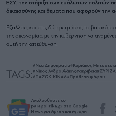
ΕΣΥ, την στήριξη των ευάλωτων πολιτών απέ
δικαιοσύνης και θέματα που αφορούν την α
Εξάλλου, και στις δύο μετρήσεις το βασικότε
της οικονομίας, με την κυβέρνηση να αναμέν
αυτή την κατεύθυνση.
#Νέα Δημοκρατία
#Κυριάκος Μητσοτάκ
TAGS:
#Νίκος Ανδρουλάκης
#ακρίβεια
#ΣΥΡΙΖΑ
#ΠΑΣΟΚ-ΚΙΝΑΛ
#Πρόθεση ψήφου
Ακολουθήστε το
parapolitika.gr στο Google
News για άμεση και έγκυρη