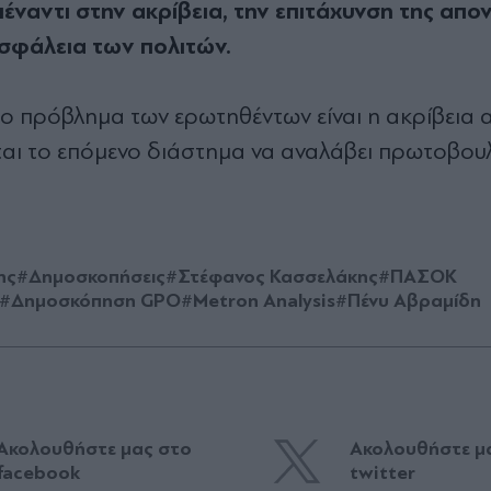
ναντι στην ακρίβεια, την επιτάχυνση της απο
σφάλεια των πολιτών.
ρο πρόβλημα των ερωτηθέντων είναι η ακρίβεια α
εται το επόμενο διάστημα να αναλάβει πρωτοβου
ης
#Δημοσκοπήσεις
#Στέφανος Κασσελάκης
#ΠΑΣΟΚ
#Δημοσκόπηση GPO
#Metron Analysis
#Πένυ Αβραμίδη
Ακολουθήστε μας στο
Ακολουθήστε μ
facebook
twitter