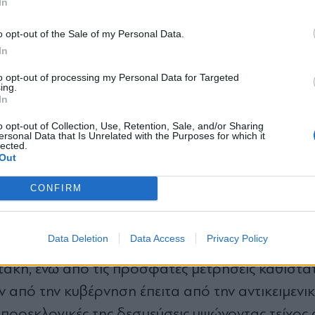
In
ουλάκη και το 12,1% τον Στέφανο Κασσελάκη.
*
o opt-out of the Sale of my Personal Data.
Αποδέχομαι τους
όρους χρήσης
In
νας"
και την πολιτική απορρήτου
to opt-out of processing my Personal Data for Targeted
ς Μητσοτάκης
συγκεντρώνει το 40% των απαν
ing.
Εγγραφή
In
αι στο 7% του
Στέφανου Κασσελάκη
, ενώ ο Νί
o opt-out of Collection, Use, Retention, Sale, and/or Sharing
, με τον «Κανένα», να συγκεντρώνει το 29% 
ersonal Data that Is Unrelated with the Purposes for which it
lected.
X
Out
CONFIRM
διοικητικές εκλογές φαίνεται να επιβεβαιώνουν 
οτέλεσμα, σύμφωνα με την οποία στον πρώτο γύ
Data Deletion
Data Access
Privacy Policy
κά συµπεράσµατα, οι πολίτες επιβεβαίωσαν την ε
άκη, ενώ από τις πρόσφατες μετρήσεις καθίστα
ύν από την κυβέρνηση έπειτα από την αντικειμεν
ις προεκλογικές της δεσμεύσεις υψώνοντας τείχος 