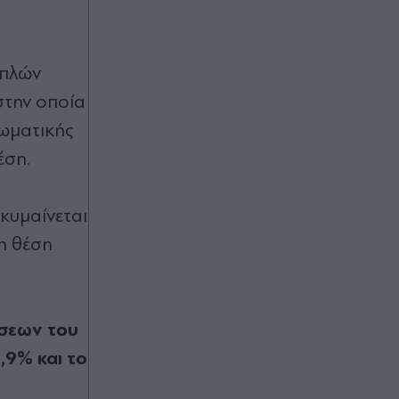
της Αττικής την Παρασκευή 7
Αυγούστου
Πριν 58 λεπτά
ιπλών
Υψηλός κίνδυνος πυρκαγιάς σχεδόν
στην οποία
στη μισή Ελλάδα την Παρασκευή 8
Αυγούστου - Δείτε τον Χάρτη
ωματικής
έση.
Πριν 59 λεπτά
Καιρός: Ανεβαίνει η θερμοκρασία το
κυμαίνεται
Σαββατοκύριακο, σε ποιες περιοχές
θα βρέξει - Ενισχυμένοι άνεμοι στο
η θέση
Αιγαίο (Βίντεο)
πριν μία ώρα
Εορτολόγιο: Ποιοι γιορτάζουν την
ήσεων του
Παρασκευή 7 Αυγούστου
,9% και το