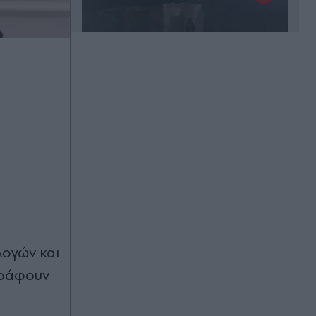
Πριν 35 λεπτά
Διακοπές νερού σε Αθήνα, Αιγάλεω,
Κερατσίνι και άλλες περιοχές της
Αττικής την Παρασκευή 7
Αυγούστου
Πριν 44 λεπτά
Ισχυρός σεισμός 5,8 Ρίχτερ στις
Φιλιππίνες: Αισθητός και στη Μανίλα
(Βίντεο)
λογών και
γράφουν
Πριν 48 λεπτά
Διακοπές ρεύματος σε Γλυφάδα,
Καλλιθέα, Αθήνα και άλλες περιοχές