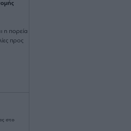
νομής
ι η πορεία
λίες προς
ας στο