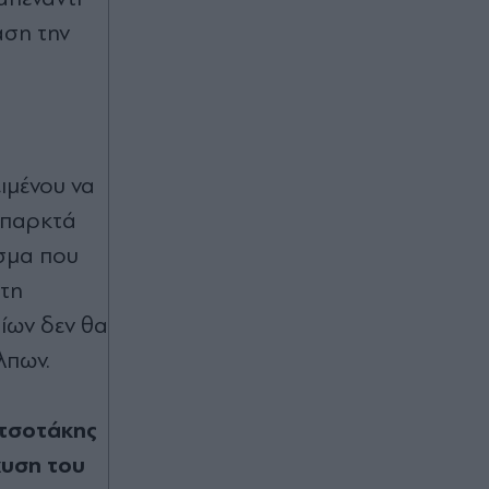
άση την
ιμένου να
 υπαρκτά
ισμα που
 τη
ίων δεν θα
λπων.
τσοτάκης
χυση του