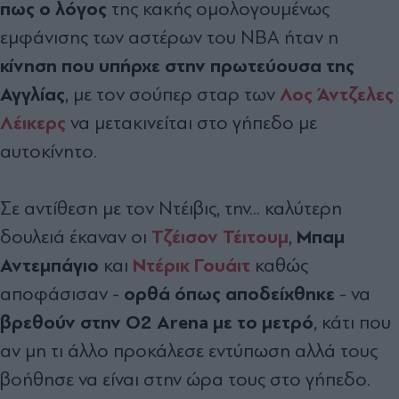
πως ο λόγος
της κακής ομολογουμένως
εμφάνισης των αστέρων του NBA ήταν η
κίνηση που υπήρχε στην πρωτεύουσα της
Αγγλίας
Λος Άντζελες
, με τον σούπερ σταρ των
Λέικερς
να μετακινείται στο γήπεδο με
αυτοκίνητο.
Σε αντίθεση με τον Ντέιβις, την... καλύτερη
Τζέισον Τέιτουμ
Μπαμ
δουλειά έκαναν οι
,
Αντεμπάγιο
Ντέρικ Γουάιτ
και
καθώς
ορθά όπως αποδείχθηκε
αποφάσισαν -
- να
βρεθούν στην O2 Arena με το μετρό
, κάτι που
αν μη τι άλλο προκάλεσε εντύπωση αλλά τους
βοήθησε να είναι στην ώρα τους στο γήπεδο.