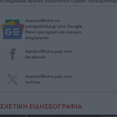
#Ολυμπιακοί Αγώνες 2024
#ΗΠΑ
#Τζέισον Τέιτουμ
#Ντέρ
Ακολουθήστε το
parapolitika.gr στο Google
News για άμεση και έγκυρη
ενημέρωση
Ακολουθήστε μας στο
facebook
Ακολουθήστε μας στο
twitter
ΣΧΕΤΙΚΗ ΕΙΔΗΣΕΟΓΡΑΦΙΑ