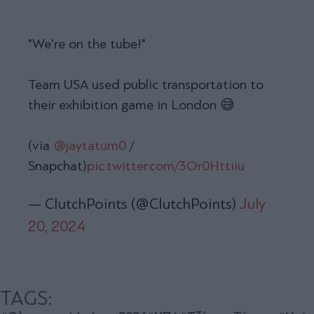
"We're on the tube!"
Team USA used public transportation to
their exhibition game in London 😅
(via
@jaytatum0
/
Snapchat)
pic.twitter.com/3Or0Httiiu
— ClutchPoints (@ClutchPoints)
July
20, 2024
TAGS: