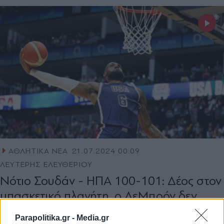
ΑΘΛΗΤΙΚΑ ΝΕΑ
21.07.2024 00:09
ΛΕΥΤΕΡΗΣ ΕΛΕΥΘΕΡΙΟΥ
Νότιο Σουδάν - ΗΠΑ 100-101: Δέος στον
μπασκετικό πλανήτη, ο ΛεΜπρόν δεν
άφησε το θαύμα
Parapolitika.gr -
Media.gr