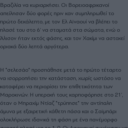
Βραζιλία να κυριαρχήσει. Οι Βορειοαφρικανοί
απείλησαν δύο φορές πριν καν συμπληρωθεί το
πρώτο δεκάλεπτο, με τον Ελ Αϊναουί να βλέπει το
πλασέ του στο 6’ να σταματά στα σώματα, ενώ ο
Άλισον ήταν εκτός φάσης, και τον Χακίμι να αστοχεί
οριακά δύο λεπτά αργότερα.
Η "σελεσάο" προσπάθησε μετά το πρώτο τέταρτο
να ισορροπήσει την κατάσταση, χωρίς ωστόσο να
καταφέρει να περιορίσει την επιθετικότητα των
Μαροκινών. Η υπεροχή τους καρποφόρησε στο 21’,
όταν ο Μπραχίμ Ντίαζ "τρύπησε" την αντίπαλη
άμυνα με εξαιρετική κάθετη πάσα και ο Σαϊμπάρι
ολοκλήρωσε ιδανικά τη φάση με ένα πανέμορφο
σκαφτό πλασέ για το 1-0. Oι Aφρικανοί συνέχισαν να