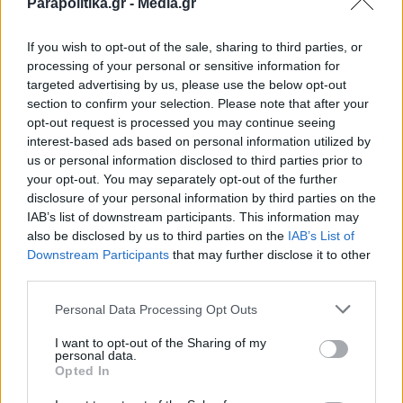
Parapolitika.gr -
Media.gr
φωτιά στις εξέδρες στο Κατάρ - Ελβετία!
- "H αληθινή ΜVP" (Εικόνα)
If you wish to opt-out of the sale, sharing to third parties, or
processing of your personal or sensitive information for
targeted advertising by us, please use the below opt-out
section to confirm your selection. Please note that after your
opt-out request is processed you may continue seeing
interest-based ads based on personal information utilized by
us or personal information disclosed to third parties prior to
your opt-out. You may separately opt-out of the further
disclosure of your personal information by third parties on the
IAB’s list of downstream participants. This information may
also be disclosed by us to third parties on the
IAB’s List of
Εγγραφή στο newsletter
Downstream Participants
that may further disclose it to other
third parties.
Personal Data Processing Opt Outs
I want to opt-out of the Sharing of my
personal data.
ΑΘΛΗΤΙΚΑ ΝΕΑ
14.06.2026 02:20
Opted In
*
Αποδέχομαι τους
όρους χρήσης
PARAPOLITIKA NEWSROOM