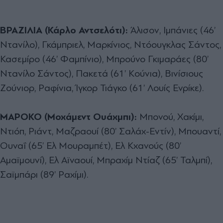
ΒΡΑΖΙΛΙΑ (Κάρλο Αντσελότι):
Άλισον, Ιμπάνιες (46’
Ντανίλο), Γκάμπριελ, Μαρκίνιος, Ντόουγκλας Σάντος,
Κασεμίρο (46’ Φαμπίνιο), Μπρούνο Γκιμαράες (80’
Ντανίλο Σάντος), Πακετά (61’ Κούνια), Βινίσιους
Ζούνιορ, Ραφίνια, Ίγκορ Τιάγκο (61’ Λουίς Ενρίκε).
ΜΑΡΟΚΟ (Μοχάμεντ Ουάχμπι):
Μπονού, Χακίμι,
Ντιόπ, Ριάντ, Μαζραουί (80’ Σαλάχ-Εντίν), Μπουαντί,
Ουναΐ (65’ Ελ Μουραμπέτ), Ελ Κχανούς (80’
Αμαϊμουνί), Ελ Αϊναουί, Μπραχίμ Ντίαζ (65’ Ταλμπί),
Σαϊμπάρι (89’ Ραχίμι).