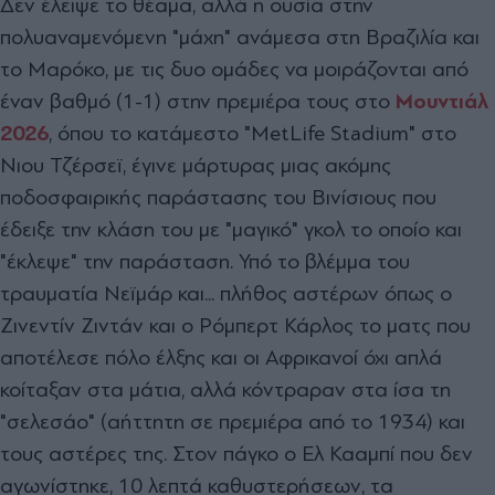
Δεν έλειψε το θέαμα, αλλά η ουσία στην
πολυαναμενόμενη "μάχη" ανάμεσα στη Βραζιλία και
το Μαρόκο, με τις δυο ομάδες να μοιράζονται από
έναν βαθμό (1-1) στην πρεμιέρα τους στο
Μουντιάλ
2026
, όπου το κατάμεστο "MetLife Stadium" στο
Νιου Τζέρσεϊ, έγινε μάρτυρας μιας ακόμης
ποδοσφαιρικής παράστασης του Βινίσιους που
έδειξε την κλάση του με "μαγικό" γκολ το οποίο και
"έκλεψε" την παράσταση. Υπό το βλέμμα του
τραυματία Νεϊμάρ και... πλήθος αστέρων όπως ο
Ζινεντίν Ζιντάν και ο Ρόμπερτ Κάρλος το ματς που
αποτέλεσε πόλο έλξης και οι Αφρικανοί όχι απλά
κοίταξαν στα μάτια, αλλά κόντραραν στα ίσα τη
"σελεσάο" (αήττητη σε πρεμιέρα από το 1934) και
τους αστέρες της. Στον πάγκο ο Ελ Κααμπί που δεν
αγωνίστηκε, 10 λεπτά καθυστερήσεων, τα