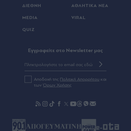
ΔΙΕΘΝΗ
ΑΘΛΗΤΙΚΑ ΝΕΑ
Πριν 27 λεπτά
MEDIA
VIRAL
Τροχαίο στη Λεωφόρο Ποσειδώνος: Αυξημένη
κίνηση και καθυστερήσεις στο ρεύμα προς
QUIZ
Γλυφάδα
Πριν 29 λεπτά
Eγγραφείτε στο Newsletter μας
Βραστό ή scrambled αυγό; Ποιο είναι τελικά πιο
υγιεινό για πρωινό
Πριν 39 λεπτά
Αποδοχή της
Πολιτική Απορρήτου
και
Οι περισσότεροι το κάνουμε λάθος - Ποια
των
Όρων Χρήσης
τρόφιμα πρέπει να μπαίνουν στο ψυγείο και ποια
στο ντουλάπι