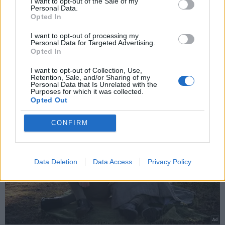
I want to opt-out of the Sale of my
και την πολιτική απορρήτου
Mουντιάλ 2026: Η βραζιλιάνικη... μαγεία
Personal Data.
Opted In
του Βινίσιους! - "Χόρεψε" τους
Εγγραφή
I want to opt-out of processing my
Μαροκινούς με γκολάρα (Βίντεο)
Personal Data for Targeted Advertising.
Opted In
X
I want to opt-out of Collection, Use,
Retention, Sale, and/or Sharing of my
Personal Data that Is Unrelated with the
Purposes for which it was collected.
Opted Out
CONFIRM
Data Deletion
Data Access
Privacy Policy