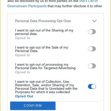
Μύκονος: Κορυφαίος τουριστικός
also be disclosed by us to third parties on the
IAB’s List of
Εγγραφή στο newsletter
Downstream Participants
that may further disclose it to other
προορισμός και το 2021 – Διαδικτυακή
third parties.
συνάντηση του δήμου με φορείς
Personal Data Processing Opt Outs
Τουρισμού
I want to opt-out of the Sharing of my
personal data.
*
Opted In
Αποδέχομαι τους
όρους χρήσης
και την πολιτική απορρήτου
I want to opt-out of the Sale of my
Personal Data.
Opted In
Εγγραφή
I want to opt-out of processing my
Personal Data for Targeted Advertising.
Opted In
X
I want to opt-out of Collection, Use,
Retention, Sale, and/or Sharing of my
Personal Data that Is Unrelated with the
Purposes for which it was collected.
Opted Out
CONFIRM
ΠΟΛΙΤΙΚΗ
06.02.2021 18:02