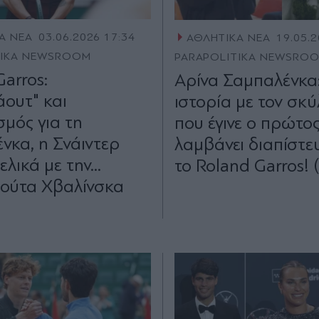
Α ΝΕΑ
03.06.2026 17:34
ΑΘΛΗΤΙΚΑ ΝΕΑ
19.05.2
TIKA NEWSROOM
PARAPOLITIKA NEWSRO
Garros:
Αρίνα Σαμπαλένκα
ουτ" και
ιστορία με τον σκύ
σμός για τη
που έγινε ο πρώτο
νκα, η Σνάιντερ
λαμβάνει διαπίστε
ελικά με την...
το Roland Garros! (
ούτα Χβαλίνσκα