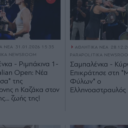
Α ΝΕΑ
31.01.2026 15:35
ΑΘΛΗΤΙΚΑ ΝΕΑ
28.12.2
TIKA NEWSROOM
PARAPOLITIKA NEWSRO
νκα - Ριμπάκινα 1-
Σαμπαλένκα - Κύργ
alian Open: Νέα
Επικράτησε στη "
σσα" της
Φύλων" ο
νης η Καζάκα στον
Ελληνοαστραυλός (
ης... ζωής της!