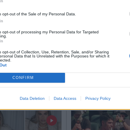
In
*
o opt-out of the Sale of my Personal Data.
Αποδέχομαι τους
όρους χρήσης
In
και την πολιτική απορρήτου
E
06.03.2026 11:32
ΑΘΛΗΤΙΚΑ ΝΕΑ
05.03.2
to opt-out of processing my Personal Data for Targeted
ing.
Εγγραφή
TIKA NEWSROOM
PARAPOLITIKA NEWSRO
In
αμπαλένκα: Το
Ο ενθουσιασμός τ
o opt-out of Collection, Use, Retention, Sale, and/or Sharing
ρο των 750.000
Τζόκοβιτς για το 
ersonal Data that Is Unrelated with the Purposes for which it
lected.
X
ν που της χάρισε ο
της Αρίνα Σαμπαλ
Out
 Φραγκούλης - Το
(Βίντεο)
CONFIRM
δι που εντυπωσίασε
νή showbiz
Data Deletion
Data Access
Privacy Policy