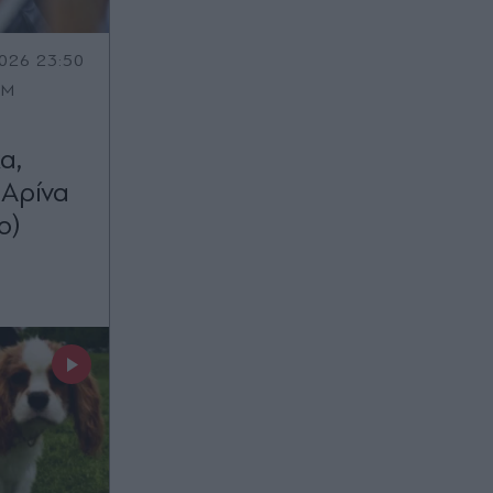
026 23:50
OM
α,
 Αρίνα
ο)