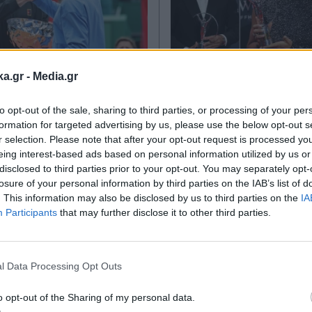
ka.gr -
Media.gr
Α ΝΕΑ
04.05.2026 19:41
ΑΘΛΗΤΙΚΑ ΝΕΑ
20.04.2
TIKA NEWSROOM
ΧΡΗΣΤΟΣ ΜΠΙΣΤΑΣ
to opt-out of the sale, sharing to third parties, or processing of your per
ν" οι σταρ της
Βραβεία "Laureus"
formation for targeted advertising by us, please use the below opt-out s
 με το Roland
Αλκαράθ, Σαμπαλέ
r selection. Please note that after your opt-out request is processed y
eing interest-based ads based on personal information utilized by us or
Ζητούν δικαιότερη
Γιαμάλ και Παρί Σ
disclosed to third parties prior to your opt-out. You may separately opt-
ή των τεράστιων
στους νικητές (Εικό
losure of your personal information by third parties on the IAB’s list of
. This information may also be disclosed by us to third parties on the
IA
Participants
that may further disclose it to other third parties.
Εγγραφή στο
newsletter
l Data Processing Opt Outs
o opt-out of the Sharing of my personal data.