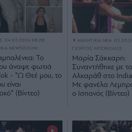
E
04.03.2026 08:28
ΑΘΛΗΤΙΚΑ ΝΕΑ
03.03.2
TIKA NEWSROOM
ΓΙΩΡΓΟΣ ΜΠΟΚΟΛΟΣ
αμπαλένκα: Το
Μαρία Σάκκαρη:
που άναψε φωτιά
Συναντήθηκε με το
ok - "Ω Θεέ μου, το
Αλκαράθ στο India
υ είναι
Με φανέλα Λεμπρό
ικό" (Βίντεο)
ο Ισπανός (Βίντεο)