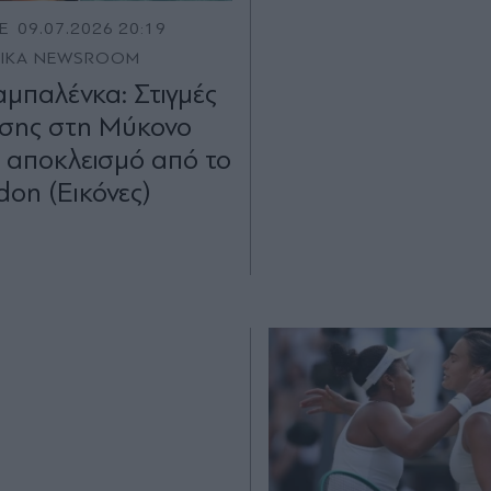
E
09.07.2026 20:19
TIKA NEWSROOM
αμπαλένκα: Στιγμές
σης στη Μύκονο
ν αποκλεισμό από το
on (Εικόνες)