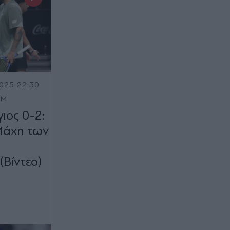
025 22:30
OM
ιος 0-2:
Μάχη των
Βίντεο)