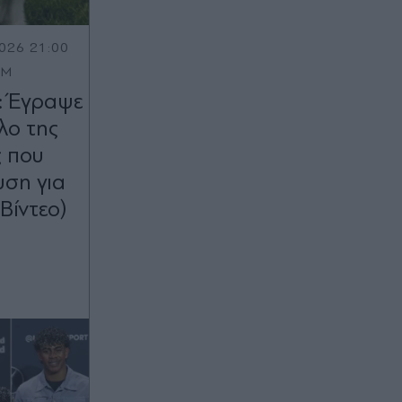
026 21:00
OM
: Έγραψε
λο της
ς που
υση για
Βίντεο)