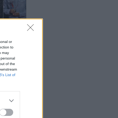
026 23:42
sonal or
:
ection to
νκα,
ou may
 personal
εν Ζερμέν
out of the
νες)
 downstream
B’s List of