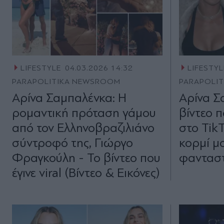
LIFESTYLE
04.03.2026 14:32
LIFESTYL
PARAPOLITIKA NEWSROOM
PARAPOLI
Αρίνα Σαμπαλένκα: Η
Αρίνα Σ
ρομαντική πρόταση γάμου
βίντεο 
από τον Ελληνοβραζιλιάνο
στο TikT
σύντροφό της, Γιώργο
κορμί μο
Φραγκούλη - Το βίντεο που
φανταστ
έγινε viral (Βίντεο & Εικόνες)