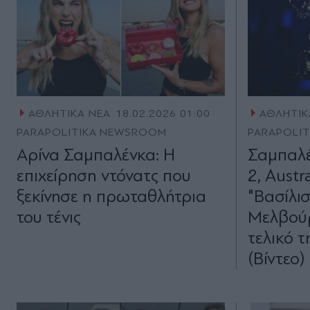
ΑΘΛΗΤΙΚΑ ΝΕΑ
18.02.2026 01:00
ΑΘΛΗΤΙΚ
PARAPOLITIKA NEWSROOM
PARAPOLI
Αρίνα Σαμπαλένκα: Η
Σαμπαλέ
επιχείρηση ντόνατς που
2, Austr
ξεκίνησε η πρωταθλήτρια
"Βασίλι
του τένις
Μελβούρ
τελικό τ
(Βίντεο)