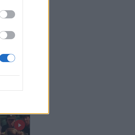
026 23:07
OM
ου
μονόπετρο
ένκα