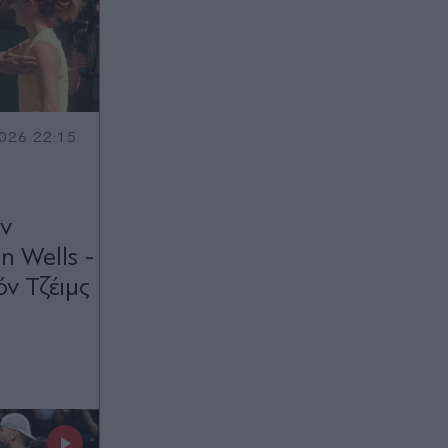
026 22:15
ν
n Wells -
ν Τζέιμς